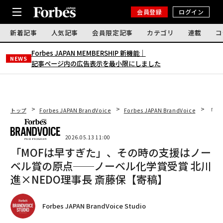
会員登録
ログイン
新着記事
人気記事
会員限定記事
カテゴリ
連載
コ
Forbes JAPAN MEMBERSHIP 新機能｜
NEWS
記事ページ内の広告表示を最小限にしました
トップ
Forbes JAPAN BrandVoice
Forbes JAPAN BrandVoice
「M
2026.05.13 11:00
「MOFは早すぎた」、その時の支援はノー
ベル賞の原点──ノーベル化学賞受賞 北川
進×NEDO理事長 斎藤保【寄稿】
Forbes JAPAN BrandVoice Studio