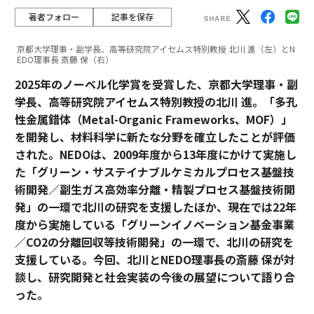
著者フォロー
記事を保存
京都大学理事・副学長、高等研究院アイセムス特別教授 北川 進（左）とN
EDO理事長 斎藤 保（右）
2025年のノーベル化学賞を受賞した、京都大学理事・副
学長、高等研究院アイセムス特別教授の北川 進。「多孔
性金属錯体（Metal-Organic Frameworks、MOF）」
を開発し、材料科学に新たな分野を確立したことが評価
された。NEDOは、2009年度から13年度にかけて実施し
た「グリーン・サステイナブルケミカルプロセス基盤技
術開発／副生ガス高効率分離・精製プロセス基盤技術開
発」の一環で北川の研究を支援したほか、現在では22年
度から実施している「グリーンイノベーション基金事業
／CO2の分離回収等技術開発」の一環で、北川の研究を
支援している。今回、北川とNEDO理事長の斎藤 保が対
談し、研究開発と社会実装の今後の展望について語り合
った。