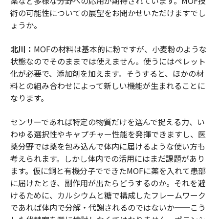
薬など多様な分野への応用が期待されています。MOF技
術の可能性についての展望をお聞かせいただけますでし
ょうか。
北川：
MOFの材料は基本的に粉ですが、小麦粉のような
状態なのでそのままでは使えません。使うにはペレット
化が必要で、添加剤を加えます。そうすると、ほかの材
料との組み合わせによって新しい機能が生まれることに
なります。
センサーであれば特定の物質だけを選んで捉える力、い
わゆる選択性やキャプチャー性能を発揮できますし、医
薬分野では薬を包み込んで体内に届けるような使い方も
考えられます。しかし体内での活用にはまだ課題があり
ます。仮に銅と有機分子でできたMOFに薬を入れて患部
に届けたとき、副作用が出たらどうするのか。それを避
けるために、カルシウムと糖で構成したフレームワーク
であれば体内で分解・代謝されるのではないか──こう