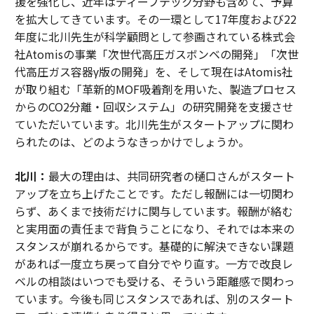
援を強化し、近年はディープテック分野も含めて、予算
を拡大してきています。その一環として17年度および22
年度に北川先生が科学顧問として参画されている株式会
社Atomisの事業「次世代高圧ガスボンベの開発」「次世
代高圧ガス容器γ版の開発」を、そして現在はAtomis社
が取り組む「革新的MOF吸着剤を用いた、製造プロセス
からのCO2分離・回収システム」の研究開発を支援させ
ていただいています。北川先生がスタートアップに関わ
られたのは、どのようなきっかけでしょうか。
北川：
最大の理由は、共同研究者の樋口さんがスタート
アップを立ち上げたことです。ただし報酬には一切関わ
らず、あくまで技術だけに関与しています。報酬が絡む
と実用面の責任まで背負うことになり、それでは本来の
スタンスが崩れるからです。基礎的に解決できない課題
があれば一度立ち戻って自分でやり直す。一方で改良レ
ベルの相談はいつでも受ける、そういう距離感で関わっ
ています。今後も同じスタンスであれば、別のスタート