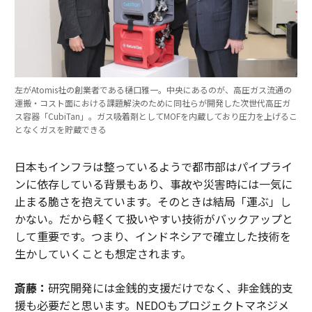
左がAtomis社の創業者である樋口雅一。中央にあるのが、高圧ガス流通の
運搬・コスト面における課題解決のために同社らが開発した次世代高圧ガ
ス容器「CubiTan」。ガス吸着剤としてMOFを内蔵しており圧力を上げるこ
となくガスを貯蔵できる
日本もインフラは整っているようで都市部はパイプライ
ンに依存している背景もあり、事故や災害時には一気に
止まる脆さを抱えています。そのときは結局「運ぶ」し
かない。だから軽くて扱いやすい技術がバックアップと
して重要です。つまり、インドネシアで確立した技術を
生かしていくことも想定されます。
斎藤：
研究開発には金銭的支援だけでなく、非金銭的支
援も必要だと思います。NEDOもプロジェクトマネジメ