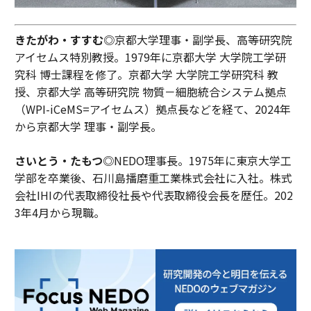
きたがわ・すすむ◎
京都大学理事・副学長、高等研究院
アイセムス特別教授。1979年に京都大学 大学院工学研
究科 博士課程を修了。京都大学 大学院工学研究科 教
授、京都大学 高等研究院 物質－細胞統合システム拠点
（WPI-iCeMS=アイセムス）拠点長などを経て、2024年
から京都大学 理事・副学長。
さいとう・たもつ◎
NEDO理事長。1975年に東京大学工
学部を卒業後、石川島播磨重工業株式会社に入社。株式
会社IHIの代表取締役社長や代表取締役会長を歴任。202
3年4月から現職。