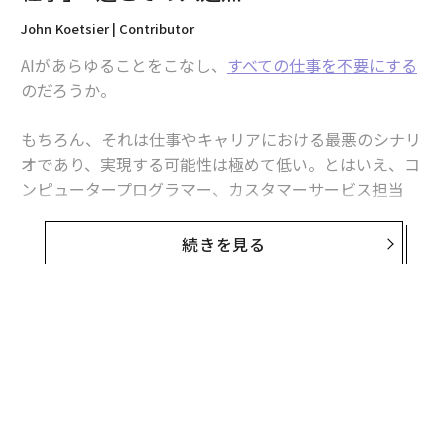
John Koetsier | Contributor
AIがあらゆることをこなし、
すべての仕事を不要にする
のだろうか。
もちろん、それは仕事やキャリアにおける最悪のシナリ
オであり、実現する可能性は極めて低い。とはいえ、コ
ンピュータープログラマー、カスタマーサービス担当
者、金融アナリスト、そして地味なジャーナリストでさ
えも、AIが着実に、しかも加速度的に賢くなるなかで、
続きを見る
日々背後を気にしているのは間違いない。
では、AIリスクが最も低い「安全な仕事」とは何か。大
手AI企業Anthropic（アンソロピック）が出した最近の
レポート
が、大きな手がかりを与えてくれる。それは
「手を使って行う仕事」だ。