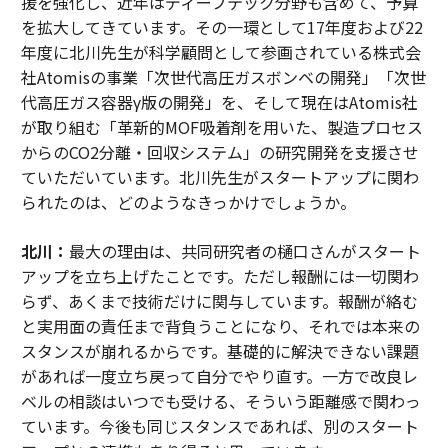
援を強化し、近年はディープテック分野も含めて、予算
を拡大してきています。その一環として17年度および22
年度に北川先生が科学顧問として参画されている株式会
社Atomisの事業「次世代高圧ガスボンベの開発」「次世
代高圧ガス容器γ版の開発」を、そして現在はAtomis社
が取り組む「革新的MOF吸着剤を用いた、製造プロセス
からのCO2分離・回収システム」の研究開発を支援させ
ていただいています。北川先生がスタートアップに関わ
られたのは、どのようなきっかけでしょうか。
北川：
最大の理由は、共同研究者の樋口さんがスタート
アップを立ち上げたことです。ただし報酬には一切関わ
らず、あくまで技術だけに関与しています。報酬が絡む
と実用面の責任まで背負うことになり、それでは本来の
スタンスが崩れるからです。基礎的に解決できない課題
があれば一度立ち戻って自分でやり直す。一方で改良レ
ベルの相談はいつでも受ける、そういう距離感で関わっ
ています。今後も同じスタンスであれば、別のスタート