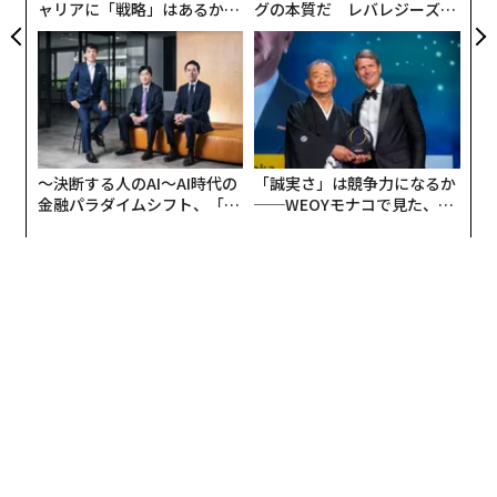
ャリアに「戦略」はあるか。
グの本質だ レバレジーズが
トップエグゼクティブのキャ
実践する、次世代ファームの
リアに触れる1日│CAREER S
全貌
UMMIT 2026
〜決断する人のAI〜AI時代の
「誠実さ」は競争力になるか
金融パラダイムシフト、「超
──WEOYモナコで見た、く
個別化」の核心 【MUFG×ウ
ら寿司の経営哲学
ェルスナビ×PwC】