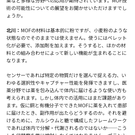
薬など多様な分野への応用が期待されています。MOF技
術の可能性についての展望をお聞かせいただけますでし
ょうか。
北川：
MOFの材料は基本的に粉ですが、小麦粉のような
状態なのでそのままでは使えません。使うにはペレット
化が必要で、添加剤を加えます。そうすると、ほかの材
料との組み合わせによって新しい機能が生まれることに
なります。
センサーであれば特定の物質だけを選んで捉える力、い
わゆる選択性やキャプチャー性能を発揮できますし、医
薬分野では薬を包み込んで体内に届けるような使い方も
考えられます。しかし体内での活用にはまだ課題があり
ます。仮に銅と有機分子でできたMOFに薬を入れて患部
に届けたとき、副作用が出たらどうするのか。それを避
けるために、カルシウムと糖で構成したフレームワーク
であれば体内で分解・代謝されるのではないか──こう