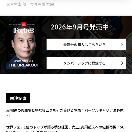
文＝村上 敬 写真＝榊 水麗
2026年9月号発売中
最新号の購入はこちらから
メンバーシップに登録する
関連記事
an撤退の修羅場と損な役回りを引き受ける覚悟：パーソルキャリア瀬野尾
裕
世界シェア1位のトップが語る積分経営、売上1兆円超えへの組織再編：SC