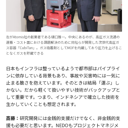
左がAtomis社の創業者である樋口雅一。中央にあるのが、高圧ガス流通の
運搬・コスト面における課題解決のために同社らが開発した次世代高圧ガ
ス容器「CubiTan」。ガス吸着剤としてMOFを内蔵しており圧力を上げるこ
となくガスを貯蔵できる
日本もインフラは整っているようで都市部はパイプライ
ンに依存している背景もあり、事故や災害時には一気に
止まる脆さを抱えています。そのときは結局「運ぶ」し
かない。だから軽くて扱いやすい技術がバックアップと
して重要です。つまり、インドネシアで確立した技術を
生かしていくことも想定されます。
斎藤：
研究開発には金銭的支援だけでなく、非金銭的支
援も必要だと思います。NEDOもプロジェクトマネジメ