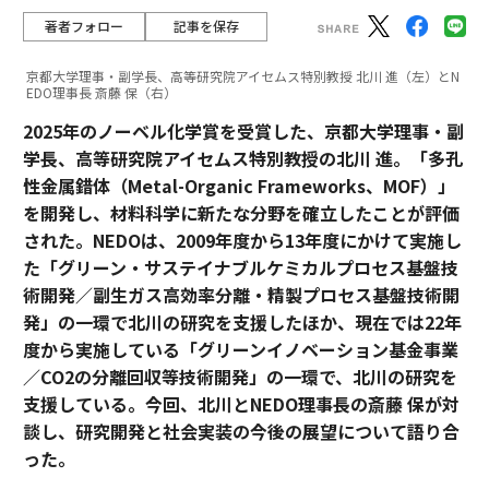
著者フォロー
記事を保存
京都大学理事・副学長、高等研究院アイセムス特別教授 北川 進（左）とN
EDO理事長 斎藤 保（右）
2025年のノーベル化学賞を受賞した、京都大学理事・副
学長、高等研究院アイセムス特別教授の北川 進。「多孔
性金属錯体（Metal-Organic Frameworks、MOF）」
を開発し、材料科学に新たな分野を確立したことが評価
された。NEDOは、2009年度から13年度にかけて実施し
た「グリーン・サステイナブルケミカルプロセス基盤技
術開発／副生ガス高効率分離・精製プロセス基盤技術開
発」の一環で北川の研究を支援したほか、現在では22年
度から実施している「グリーンイノベーション基金事業
／CO2の分離回収等技術開発」の一環で、北川の研究を
支援している。今回、北川とNEDO理事長の斎藤 保が対
談し、研究開発と社会実装の今後の展望について語り合
った。