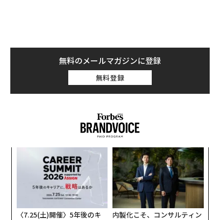
無料のメールマガジンに登録
無料登録
果を
〜
EN
織
明
う
義す
ア
T
むス
の
た
〈7.25(土)開催〉5年後のキ
内製化こそ、コンサルティン