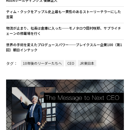
REENホールディングス 後藤正人
ティム・クックをアップル史上最も一貫性のあるストーリーテラーにした
言葉
物流が止まり、社長は倉庫に入った──モノタロウ田村咲耶、サプライチ
ェーンの修羅場を行く
世界の手術を変えたプロデュースパワー──ブレイクスルー企業100（第1
回）朝日インテック
タグ：
10年後のリーダーたちへ
CEO
JR東日本