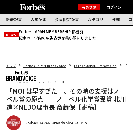
会員登録
ログイン
新着記事
人気記事
会員限定記事
カテゴリ
連載
コ
Forbes JAPAN MEMBERSHIP 新機能｜
NEWS
記事ページ内の広告表示を最小限にしました
トップ
Forbes JAPAN BrandVoice
Forbes JAPAN BrandVoice
「M
2026.05.13 11:00
「MOFは早すぎた」、その時の支援はノー
ベル賞の原点──ノーベル化学賞受賞 北川
進×NEDO理事長 斎藤保【寄稿】
Forbes JAPAN BrandVoice Studio