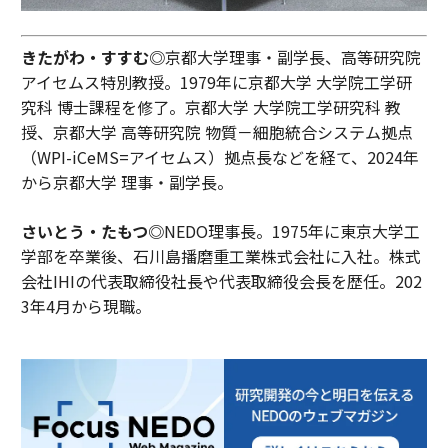
きたがわ・すすむ◎
京都大学理事・副学長、高等研究院
アイセムス特別教授。1979年に京都大学 大学院工学研
究科 博士課程を修了。京都大学 大学院工学研究科 教
授、京都大学 高等研究院 物質－細胞統合システム拠点
（WPI-iCeMS=アイセムス）拠点長などを経て、2024年
から京都大学 理事・副学長。
さいとう・たもつ◎
NEDO理事長。1975年に東京大学工
学部を卒業後、石川島播磨重工業株式会社に入社。株式
会社IHIの代表取締役社長や代表取締役会長を歴任。202
3年4月から現職。