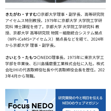
きたがわ・すすむ◎
京都大学理事・副学長、高等研究院
アイセムス特別教授。1979年に京都大学 大学院工学研
究科 博士課程を修了。京都大学 大学院工学研究科 教
授、京都大学 高等研究院 物質－細胞統合システム拠点
（WPI-iCeMS=アイセムス）拠点長などを経て、2024年
から京都大学 理事・副学長。
さいとう・たもつ◎
NEDO理事長。1975年に東京大学工
学部を卒業後、石川島播磨重工業株式会社に入社。株式
会社IHIの代表取締役社長や代表取締役会長を歴任。202
3年4月から現職。