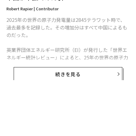
Robert Rapier | Contributor
2025年の世界の原子力発電量は2845テラワット時で、
過去最多を記録した。その増加分はすべて中国によるも
のだった。
英業界団体エネルギー研究所（EI）が発行した「世界エ
ネルギー統計レビュー」によると、25年の世界の原子力
発電量は前年比1.3％、30テラワット時増加した。中国
の増加分は34テラワット時を超えたため、同国を除け
続きを見る
ば、世界の原子力発電量は減少したことになる。
この数字は「世界的な原子力ルネッサンス」という大ま
かな主張より、業界の実情をより的確に捉えている。原
子力発電量は増加しているものの、拡大は特定の国に集
中している。米国は引き続き世界最多の原子力発電所を
稼働させているが、中国は急速にその差を縮めている。
日本は徐々に回復しているが、欧州諸国の多くは10年前