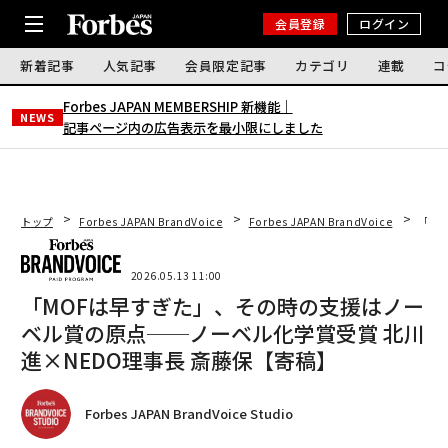
会員登録
ログイン
新着記事
人気記事
会員限定記事
カテゴリ
連載
コ
Forbes JAPAN MEMBERSHIP 新機能｜
NEWS
記事ページ内の広告表示を最小限にしました
トップ
Forbes JAPAN BrandVoice
Forbes JAPAN BrandVoice
「M
2026.05.13 11:00
「MOFは早すぎた」、その時の支援はノー
ベル賞の原点──ノーベル化学賞受賞 北川
進×NEDO理事長 斎藤保【寄稿】
Forbes JAPAN BrandVoice Studio