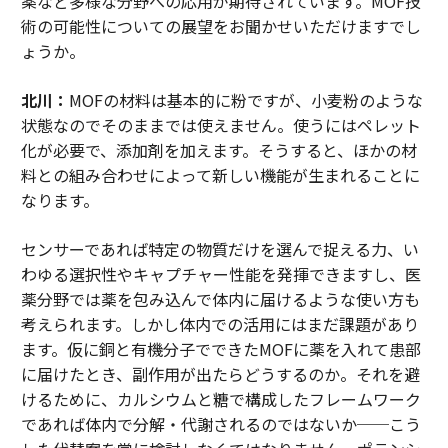
薬など多様な分野への応用が期待されています。MOF技
術の可能性についての展望をお聞かせいただけますでし
ょうか。
北川：
MOFの材料は基本的に粉ですが、小麦粉のような
状態なのでそのままでは使えません。使うにはペレット
化が必要で、添加剤を加えます。そうすると、ほかの材
料との組み合わせによって新しい機能が生まれることに
なります。
センサーであれば特定の物質だけを選んで捉える力、い
わゆる選択性やキャプチャー性能を発揮できますし、医
薬分野では薬を包み込んで体内に届けるような使い方も
考えられます。しかし体内での活用にはまだ課題があり
ます。仮に銅と有機分子でできたMOFに薬を入れて患部
に届けたとき、副作用が出たらどうするのか。それを避
けるために、カルシウムと糖で構成したフレームワーク
であれば体内で分解・代謝されるのではないか──こう