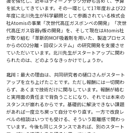
援を強化し、近年はディープテック分野も含めて、予算
を拡大してきています。その一環として17年度および22
年度に北川先生が科学顧問として参画されている株式会
社Atomisの事業「次世代高圧ガスボンベの開発」「次世
代高圧ガス容器γ版の開発」を、そして現在はAtomis社
が取り組む「革新的MOF吸着剤を用いた、製造プロセス
からのCO2分離・回収システム」の研究開発を支援させ
ていただいています。北川先生がスタートアップに関わ
られたのは、どのようなきっかけでしょうか。
北川：
最大の理由は、共同研究者の樋口さんがスタート
アップを立ち上げたことです。ただし報酬には一切関わ
らず、あくまで技術だけに関与しています。報酬が絡む
と実用面の責任まで背負うことになり、それでは本来の
スタンスが崩れるからです。基礎的に解決できない課題
があれば一度立ち戻って自分でやり直す。一方で改良レ
ベルの相談はいつでも受ける、そういう距離感で関わっ
ています。今後も同じスタンスであれば、別のスタート