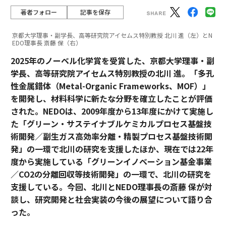
著者フォロー
記事を保存
京都大学理事・副学長、高等研究院アイセムス特別教授 北川 進（左）とN
EDO理事長 斎藤 保（右）
2025年のノーベル化学賞を受賞した、京都大学理事・副
学長、高等研究院アイセムス特別教授の北川 進。「多孔
性金属錯体（Metal-Organic Frameworks、MOF）」
を開発し、材料科学に新たな分野を確立したことが評価
された。NEDOは、2009年度から13年度にかけて実施し
た「グリーン・サステイナブルケミカルプロセス基盤技
術開発／副生ガス高効率分離・精製プロセス基盤技術開
発」の一環で北川の研究を支援したほか、現在では22年
度から実施している「グリーンイノベーション基金事業
／CO2の分離回収等技術開発」の一環で、北川の研究を
支援している。今回、北川とNEDO理事長の斎藤 保が対
談し、研究開発と社会実装の今後の展望について語り合
った。