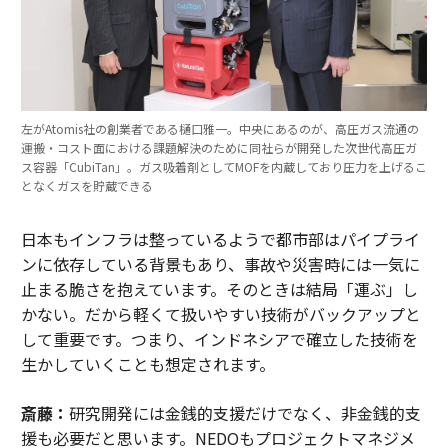
左がAtomis社の創業者である樋口雅一。中央にあるのが、高圧ガス流通の
運搬・コスト面における課題解決のために同社らが開発した次世代高圧ガ
ス容器「CubiTan」。ガス吸着剤としてMOFを内蔵しており圧力を上げるこ
となくガスを貯蔵できる
日本もインフラは整っているようで都市部はパイプライ
ンに依存している背景もあり、事故や災害時には一気に
止まる脆さを抱えています。そのときは結局「運ぶ」し
かない。だから軽くて扱いやすい技術がバックアップと
して重要です。つまり、インドネシアで確立した技術を
生かしていくことも想定されます。
斎藤：
研究開発には金銭的支援だけでなく、非金銭的支
援も必要だと思います。NEDOもプロジェクトマネジメ