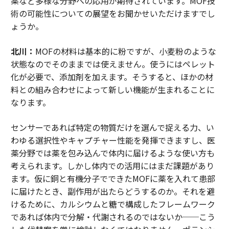
薬など多様な分野への応用が期待されています。MOF技
術の可能性についての展望をお聞かせいただけますでし
ょうか。
北川：
MOFの材料は基本的に粉ですが、小麦粉のような
状態なのでそのままでは使えません。使うにはペレット
化が必要で、添加剤を加えます。そうすると、ほかの材
料との組み合わせによって新しい機能が生まれることに
なります。
センサーであれば特定の物質だけを選んで捉える力、い
わゆる選択性やキャプチャー性能を発揮できますし、医
薬分野では薬を包み込んで体内に届けるような使い方も
考えられます。しかし体内での活用にはまだ課題があり
ます。仮に銅と有機分子でできたMOFに薬を入れて患部
に届けたとき、副作用が出たらどうするのか。それを避
けるために、カルシウムと糖で構成したフレームワーク
であれば体内で分解・代謝されるのではないか──こう