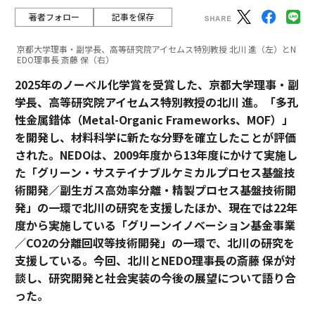
著者フォロー
記事を保存
京都大学理事・副学長、高等研究院アイセムス特別教授 北川 進（左）とN
EDO理事長 斎藤 保（右）
2025年のノーベル化学賞を受賞した、京都大学理事・副
学長、高等研究院アイセムス特別教授の北川 進。「多孔
性金属錯体（Metal-Organic Frameworks、MOF）」
を開発し、材料科学に新たな分野を確立したことが評価
された。NEDOは、2009年度から13年度にかけて実施し
た「グリーン・サステイナブルケミカルプロセス基盤技
術開発／副生ガス高効率分離・精製プロセス基盤技術開
発」の一環で北川の研究を支援したほか、現在では22年
度から実施している「グリーンイノベーション基金事業
／CO2の分離回収等技術開発」の一環で、北川の研究を
支援している。今回、北川とNEDO理事長の斎藤 保が対
談し、研究開発と社会実装の今後の展望について語り合
った。