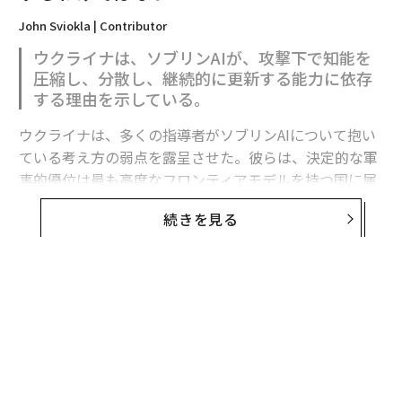
John Sviokla | Contributor
ウクライナは、ソブリンAIが、攻撃下で知能を
圧縮し、分散し、継続的に更新する能力に依存
する理由を示している。
ウクライナは、多くの指導者がソブリンAIについて抱い
ている考え方の弱点を露呈させた。彼らは、決定的な軍
事的優位は最も高度なフロンティアモデルを持つ国に属
すると想定している。
続きを見る
フロンティア能力は極めて重要である。だがウクライナ
の経験が示すのは、それが軍事的優位の始まりにすぎ
ず、完成形ではないということだ。
有用な戦略モデルは次のように表せる。
軍事AI能力 = その国が利用できるフロンティア能力 ×
それを国家目標に移転・圧縮・適応させる能力 × 部隊