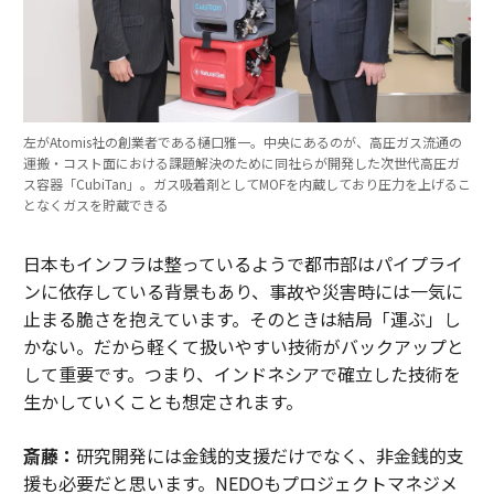
左がAtomis社の創業者である樋口雅一。中央にあるのが、高圧ガス流通の
運搬・コスト面における課題解決のために同社らが開発した次世代高圧ガ
ス容器「CubiTan」。ガス吸着剤としてMOFを内蔵しており圧力を上げるこ
となくガスを貯蔵できる
日本もインフラは整っているようで都市部はパイプライ
ンに依存している背景もあり、事故や災害時には一気に
止まる脆さを抱えています。そのときは結局「運ぶ」し
かない。だから軽くて扱いやすい技術がバックアップと
して重要です。つまり、インドネシアで確立した技術を
生かしていくことも想定されます。
斎藤：
研究開発には金銭的支援だけでなく、非金銭的支
援も必要だと思います。NEDOもプロジェクトマネジメ