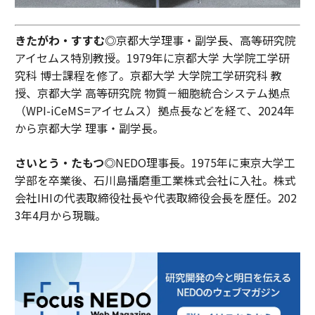
きたがわ・すすむ◎
京都大学理事・副学長、高等研究院
アイセムス特別教授。1979年に京都大学 大学院工学研
究科 博士課程を修了。京都大学 大学院工学研究科 教
授、京都大学 高等研究院 物質－細胞統合システム拠点
（WPI-iCeMS=アイセムス）拠点長などを経て、2024年
から京都大学 理事・副学長。
さいとう・たもつ◎
NEDO理事長。1975年に東京大学工
学部を卒業後、石川島播磨重工業株式会社に入社。株式
会社IHIの代表取締役社長や代表取締役会長を歴任。202
3年4月から現職。