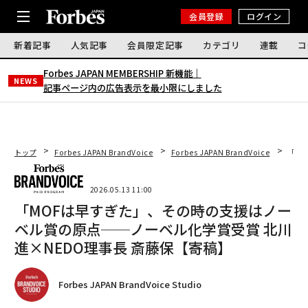
会員登録
ログイン
新着記事
人気記事
会員限定記事
カテゴリ
連載
コ
Forbes JAPAN MEMBERSHIP 新機能｜
NEWS
記事ページ内の広告表示を最小限にしました
トップ
Forbes JAPAN BrandVoice
Forbes JAPAN BrandVoice
「M
2026.05.13 11:00
「MOFは早すぎた」、その時の支援はノー
ベル賞の原点──ノーベル化学賞受賞 北川
進×NEDO理事長 斎藤保【寄稿】
Forbes JAPAN BrandVoice Studio