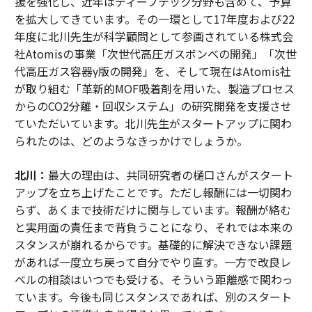
援を強化し、近年はディープテック分野も含めて、予算
を拡大してきています。その一環として17年度および22
年度に北川先生が科学顧問として参画されている株式会
社Atomisの事業「次世代高圧ガスボンベの開発」「次世
代高圧ガス容器γ版の開発」を、そして現在はAtomis社
が取り組む「革新的MOF吸着剤を用いた、製造プロセス
からのCO2分離・回収システム」の研究開発を支援させ
ていただいています。北川先生がスタートアップに関わ
られたのは、どのようなきっかけでしょうか。
北川：
最大の理由は、共同研究者の樋口さんがスタート
アップを立ち上げたことです。ただし報酬には一切関わ
らず、あくまで技術だけに関与しています。報酬が絡む
と実用面の責任まで背負うことになり、それでは本来の
スタンスが崩れるからです。基礎的に解決できない課題
があれば一度立ち戻って自分でやり直す。一方で改良レ
ベルの相談はいつでも受ける、そういう距離感で関わっ
ています。今後も同じスタンスであれば、別のスタート