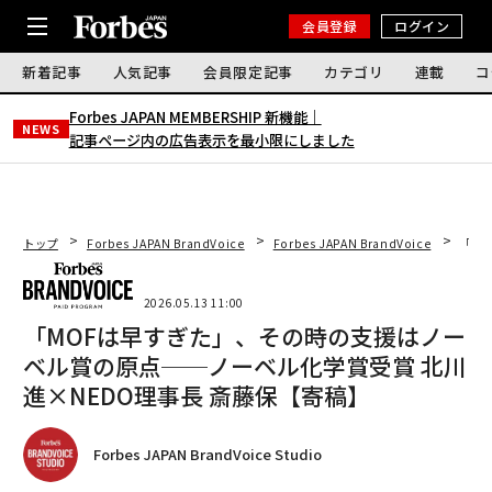
会員登録
ログイン
新着記事
人気記事
会員限定記事
カテゴリ
連載
コ
Forbes JAPAN MEMBERSHIP 新機能｜
NEWS
記事ページ内の広告表示を最小限にしました
トップ
Forbes JAPAN BrandVoice
Forbes JAPAN BrandVoice
「M
2026.05.13 11:00
「MOFは早すぎた」、その時の支援はノー
ベル賞の原点──ノーベル化学賞受賞 北川
進×NEDO理事長 斎藤保【寄稿】
Forbes JAPAN BrandVoice Studio