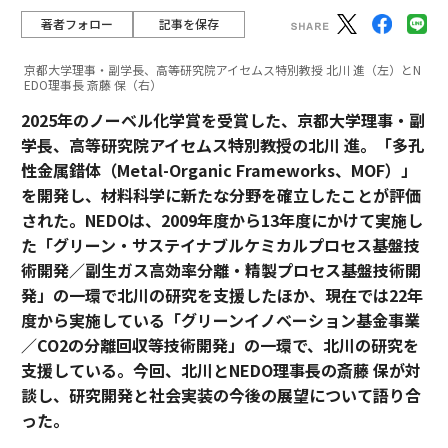
著者フォロー
記事を保存
京都大学理事・副学長、高等研究院アイセムス特別教授 北川 進（左）とN
EDO理事長 斎藤 保（右）
2025年のノーベル化学賞を受賞した、京都大学理事・副
学長、高等研究院アイセムス特別教授の北川 進。「多孔
性金属錯体（Metal-Organic Frameworks、MOF）」
を開発し、材料科学に新たな分野を確立したことが評価
された。NEDOは、2009年度から13年度にかけて実施し
た「グリーン・サステイナブルケミカルプロセス基盤技
術開発／副生ガス高効率分離・精製プロセス基盤技術開
発」の一環で北川の研究を支援したほか、現在では22年
度から実施している「グリーンイノベーション基金事業
／CO2の分離回収等技術開発」の一環で、北川の研究を
支援している。今回、北川とNEDO理事長の斎藤 保が対
談し、研究開発と社会実装の今後の展望について語り合
った。