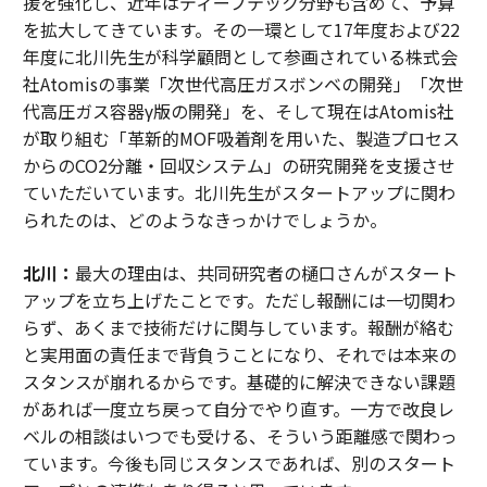
援を強化し、近年はディープテック分野も含めて、予算
を拡大してきています。その一環として17年度および22
年度に北川先生が科学顧問として参画されている株式会
社Atomisの事業「次世代高圧ガスボンベの開発」「次世
代高圧ガス容器γ版の開発」を、そして現在はAtomis社
が取り組む「革新的MOF吸着剤を用いた、製造プロセス
からのCO2分離・回収システム」の研究開発を支援させ
ていただいています。北川先生がスタートアップに関わ
られたのは、どのようなきっかけでしょうか。
北川：
最大の理由は、共同研究者の樋口さんがスタート
アップを立ち上げたことです。ただし報酬には一切関わ
らず、あくまで技術だけに関与しています。報酬が絡む
と実用面の責任まで背負うことになり、それでは本来の
スタンスが崩れるからです。基礎的に解決できない課題
があれば一度立ち戻って自分でやり直す。一方で改良レ
ベルの相談はいつでも受ける、そういう距離感で関わっ
ています。今後も同じスタンスであれば、別のスタート