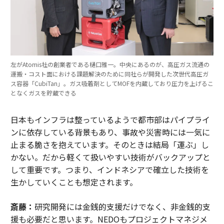
左がAtomis社の創業者である樋口雅一。中央にあるのが、高圧ガス流通の
運搬・コスト面における課題解決のために同社らが開発した次世代高圧ガ
ス容器「CubiTan」。ガス吸着剤としてMOFを内蔵しており圧力を上げるこ
となくガスを貯蔵できる
日本もインフラは整っているようで都市部はパイプライ
ンに依存している背景もあり、事故や災害時には一気に
止まる脆さを抱えています。そのときは結局「運ぶ」し
かない。だから軽くて扱いやすい技術がバックアップと
して重要です。つまり、インドネシアで確立した技術を
生かしていくことも想定されます。
斎藤：
研究開発には金銭的支援だけでなく、非金銭的支
援も必要だと思います。NEDOもプロジェクトマネジメ