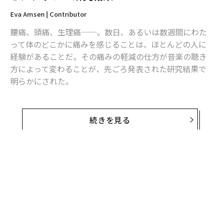
Eva Amsen | Contributor
腰痛、頭痛、生理痛──。数日、あるいは数週間にわた
って体のどこかに痛みを感じることは、ほとんどの人に
経験があることだ。その痛みの軽減の仕方が音楽の聴き
方によって変わることが、先ごろ発表された研究結果で
明らかにされた。
米科学誌プロスワンに発表された論文によると、ロンド
ン大学クイーン・メアリー校のクレア・ハウリン博士
続きを見る
（生物・実践心理学部）の研究チームとアイルランドの
ユニバーシティ・カレッジ・ダブリンのチームは、聴き
たい音楽を「自ら選ぶこと」と、痛みを軽減させること
の間に関連性があることを確認した。
この研究には、ある程度の痛みを一定の期間にわたって
感じている（0～10の数値評価スケールで痛みの程度が
判断されている）成人250人以上（主に欧州と北米の居