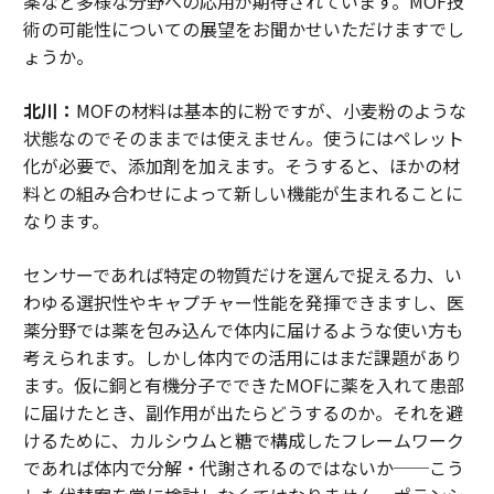
薬など多様な分野への応用が期待されています。MOF技
術の可能性についての展望をお聞かせいただけますでし
ょうか。
北川：
MOFの材料は基本的に粉ですが、小麦粉のような
状態なのでそのままでは使えません。使うにはペレット
化が必要で、添加剤を加えます。そうすると、ほかの材
料との組み合わせによって新しい機能が生まれることに
なります。
センサーであれば特定の物質だけを選んで捉える力、い
わゆる選択性やキャプチャー性能を発揮できますし、医
薬分野では薬を包み込んで体内に届けるような使い方も
考えられます。しかし体内での活用にはまだ課題があり
ます。仮に銅と有機分子でできたMOFに薬を入れて患部
に届けたとき、副作用が出たらどうするのか。それを避
けるために、カルシウムと糖で構成したフレームワーク
であれば体内で分解・代謝されるのではないか──こう