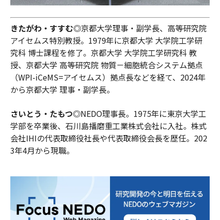
きたがわ・すすむ◎
京都大学理事・副学長、高等研究院
アイセムス特別教授。1979年に京都大学 大学院工学研
究科 博士課程を修了。京都大学 大学院工学研究科 教
授、京都大学 高等研究院 物質－細胞統合システム拠点
（WPI-iCeMS=アイセムス）拠点長などを経て、2024年
から京都大学 理事・副学長。
さいとう・たもつ◎
NEDO理事長。1975年に東京大学工
学部を卒業後、石川島播磨重工業株式会社に入社。株式
会社IHIの代表取締役社長や代表取締役会長を歴任。202
3年4月から現職。