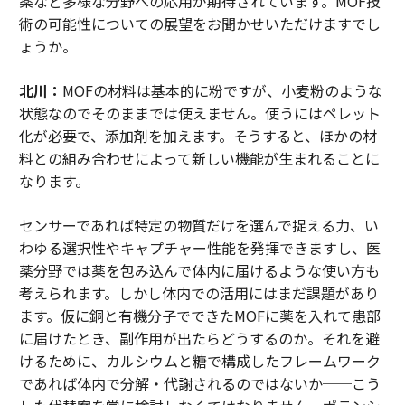
薬など多様な分野への応用が期待されています。MOF技
術の可能性についての展望をお聞かせいただけますでし
ょうか。
北川：
MOFの材料は基本的に粉ですが、小麦粉のような
状態なのでそのままでは使えません。使うにはペレット
化が必要で、添加剤を加えます。そうすると、ほかの材
料との組み合わせによって新しい機能が生まれることに
なります。
センサーであれば特定の物質だけを選んで捉える力、い
わゆる選択性やキャプチャー性能を発揮できますし、医
薬分野では薬を包み込んで体内に届けるような使い方も
考えられます。しかし体内での活用にはまだ課題があり
ます。仮に銅と有機分子でできたMOFに薬を入れて患部
に届けたとき、副作用が出たらどうするのか。それを避
けるために、カルシウムと糖で構成したフレームワーク
であれば体内で分解・代謝されるのではないか──こう