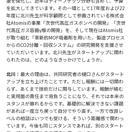
援を強化し、近年はディープテック分野も含めて、予算
を拡大してきています。その一環として17年度および22
年度に北川先生が科学顧問として参画されている株式会
社Atomisの事業「次世代高圧ガスボンベの開発」「次世
代高圧ガス容器γ版の開発」を、そして現在はAtomis社
が取り組む「革新的MOF吸着剤を用いた、製造プロセス
からのCO2分離・回収システム」の研究開発を支援させ
ていただいています。北川先生がスタートアップに関わ
られたのは、どのようなきっかけでしょうか。
北川：
最大の理由は、共同研究者の樋口さんがスタート
アップを立ち上げたことです。ただし報酬には一切関わ
らず、あくまで技術だけに関与しています。報酬が絡む
と実用面の責任まで背負うことになり、それでは本来の
スタンスが崩れるからです。基礎的に解決できない課題
があれば一度立ち戻って自分でやり直す。一方で改良レ
ベルの相談はいつでも受ける、そういう距離感で関わっ
ています。今後も同じスタンスであれば、別のスタート