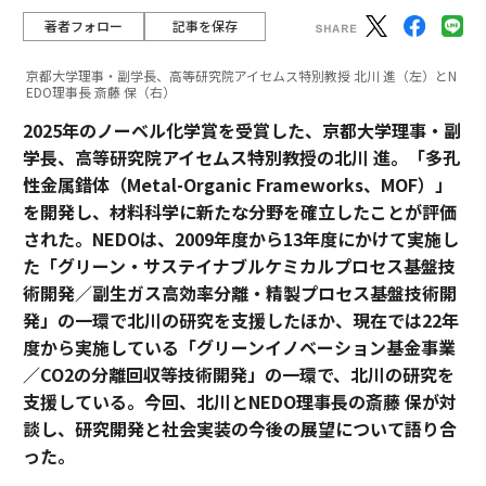
著者フォロー
記事を保存
京都大学理事・副学長、高等研究院アイセムス特別教授 北川 進（左）とN
EDO理事長 斎藤 保（右）
2025年のノーベル化学賞を受賞した、京都大学理事・副
学長、高等研究院アイセムス特別教授の北川 進。「多孔
性金属錯体（Metal-Organic Frameworks、MOF）」
を開発し、材料科学に新たな分野を確立したことが評価
された。NEDOは、2009年度から13年度にかけて実施し
た「グリーン・サステイナブルケミカルプロセス基盤技
術開発／副生ガス高効率分離・精製プロセス基盤技術開
発」の一環で北川の研究を支援したほか、現在では22年
度から実施している「グリーンイノベーション基金事業
／CO2の分離回収等技術開発」の一環で、北川の研究を
支援している。今回、北川とNEDO理事長の斎藤 保が対
談し、研究開発と社会実装の今後の展望について語り合
った。