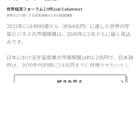
世界経済フォーラム | Official Columnist
世界をより良くする官民連携のための国際機関
2021年には4690億ドル（約64兆円）に達した世界の宇
宙ビジネスの市場規模は、2040年に1兆ドルに届く見込
みです。
日本における宇宙産業の市場規模は約1.2兆円で、日本政
府は、2030年代初頭に2.4兆円までに倍増させたいとし
ています。
続きを見る
サステナブルな宇宙ビジネスの発展を実現するために
は、官民の一層の連携が不可欠です。本題についてWEF
のアジェンダからご紹介します。
宇宙ビジネスの成長が勢いを増しています。2021年には
4690億ドル（約64兆円）に達した世界の宇宙ビジネスの