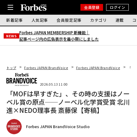
会員登録
ログイン
新着記事
人気記事
会員限定記事
カテゴリ
連載
コ
Forbes JAPAN MEMBERSHIP 新機能｜
NEWS
記事ページ内の広告表示を最小限にしました
トップ
Forbes JAPAN BrandVoice
Forbes JAPAN BrandVoice
「M
2026.05.13 11:00
「MOFは早すぎた」、その時の支援はノー
ベル賞の原点──ノーベル化学賞受賞 北川
進×NEDO理事長 斎藤保【寄稿】
Forbes JAPAN BrandVoice Studio