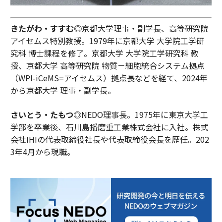
きたがわ・すすむ◎
京都大学理事・副学長、高等研究院
アイセムス特別教授。1979年に京都大学 大学院工学研
究科 博士課程を修了。京都大学 大学院工学研究科 教
授、京都大学 高等研究院 物質－細胞統合システム拠点
（WPI-iCeMS=アイセムス）拠点長などを経て、2024年
から京都大学 理事・副学長。
さいとう・たもつ◎
NEDO理事長。1975年に東京大学工
学部を卒業後、石川島播磨重工業株式会社に入社。株式
会社IHIの代表取締役社長や代表取締役会長を歴任。202
3年4月から現職。