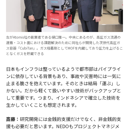
左がAtomis社の創業者である樋口雅一。中央にあるのが、高圧ガス流通の
運搬・コスト面における課題解決のために同社らが開発した次世代高圧ガ
ス容器「CubiTan」。ガス吸着剤としてMOFを内蔵しており圧力を上げるこ
となくガスを貯蔵できる
日本もインフラは整っているようで都市部はパイプライ
ンに依存している背景もあり、事故や災害時には一気に
止まる脆さを抱えています。そのときは結局「運ぶ」し
かない。だから軽くて扱いやすい技術がバックアップと
して重要です。つまり、インドネシアで確立した技術を
生かしていくことも想定されます。
斎藤：
研究開発には金銭的支援だけでなく、非金銭的支
援も必要だと思います。NEDOもプロジェクトマネジメ