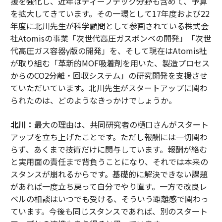
援を強化し、近年はディープテック分野も含めて、予算
を拡大してきています。その一環として17年度および22
年度に北川先生が科学顧問として参画されている株式会
社Atomisの事業「次世代高圧ガスボンベの開発」「次世
代高圧ガス容器γ版の開発」を、そして現在はAtomis社
が取り組む「革新的MOF吸着剤を用いた、製造プロセス
からのCO2分離・回収システム」の研究開発を支援させ
ていただいています。北川先生がスタートアップに関わ
られたのは、どのようなきっかけでしょうか。
北川：
最大の理由は、共同研究者の樋口さんがスタート
アップを立ち上げたことです。ただし報酬には一切関わ
らず、あくまで技術だけに関与しています。報酬が絡む
と実用面の責任まで背負うことになり、それでは本来の
スタンスが崩れるからです。基礎的に解決できない課題
があれば一度立ち戻って自分でやり直す。一方で改良レ
ベルの相談はいつでも受ける、そういう距離感で関わっ
ています。今後も同じスタンスであれば、別のスタート