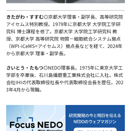
きたがわ・すすむ◎
京都大学理事・副学長、高等研究院
アイセムス特別教授。1979年に京都大学 大学院工学研
究科 博士課程を修了。京都大学 大学院工学研究科 教
授、京都大学 高等研究院 物質－細胞統合システム拠点
（WPI-iCeMS=アイセムス）拠点長などを経て、2024年
から京都大学 理事・副学長。
さいとう・たもつ◎
NEDO理事長。1975年に東京大学工
学部を卒業後、石川島播磨重工業株式会社に入社。株式
会社IHIの代表取締役社長や代表取締役会長を歴任。202
3年4月から現職。