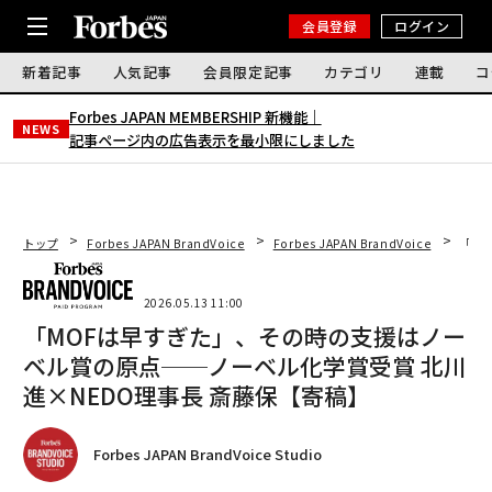
会員登録
ログイン
新着記事
人気記事
会員限定記事
カテゴリ
連載
コ
Forbes JAPAN MEMBERSHIP 新機能｜
NEWS
記事ページ内の広告表示を最小限にしました
トップ
Forbes JAPAN BrandVoice
Forbes JAPAN BrandVoice
「M
2026.05.13 11:00
「MOFは早すぎた」、その時の支援はノー
ベル賞の原点──ノーベル化学賞受賞 北川
進×NEDO理事長 斎藤保【寄稿】
Forbes JAPAN BrandVoice Studio