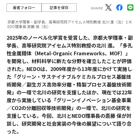
著者フォロー
記事を保存
京都大学理事・副学長、高等研究院アイセムス特別教授 北川 進（左）とN
EDO理事長 斎藤 保（右）
2025年のノーベル化学賞を受賞した、京都大学理事・副
学長、高等研究院アイセムス特別教授の北川 進。「多孔
性金属錯体（Metal-Organic Frameworks、MOF）」
を開発し、材料科学に新たな分野を確立したことが評価
された。NEDOは、2009年度から13年度にかけて実施し
た「グリーン・サステイナブルケミカルプロセス基盤技
術開発／副生ガス高効率分離・精製プロセス基盤技術開
発」の一環で北川の研究を支援したほか、現在では22年
度から実施している「グリーンイノベーション基金事業
／CO2の分離回収等技術開発」の一環で、北川の研究を
支援している。今回、北川とNEDO理事長の斎藤 保が対
談し、研究開発と社会実装の今後の展望について語り合
った。