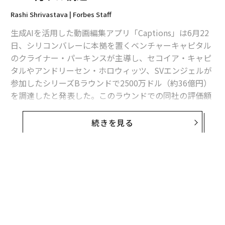
Rashi Shrivastava | Forbes Staff
生成AIを活用した動画編集アプリ「Captions」は6月22
日、シリコンバレーに本拠を置くベンチャーキャピタル
のクライナー・パーキンスが主導し、セコイア・キャピ
タルやアンドリーセン・ホロウィッツ、SVエンジェルが
参加したシリーズBラウンドで2500万ドル（約36億円）
を調達したと発表した。このラウンドでの同社の評価額
は2億5000万ドルで、累計調達額は4000万ドルに達し
た。
続きを見る
クライナー・パーキンスのパートナーであるエヴェレッ
ト・ランドルによると、同社は動画コミュニケーション
領域に積極的に投資しており、これまでにAI動画スター
トアップ「Synthesia」や、動画録画プラットフォーム
「Loom」に出資しているという。
Captionsの共同創業者でCEOのガウラブ・ミスラ（Gaur