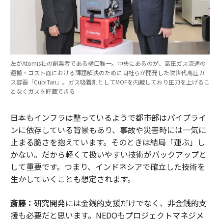
左がAtomis社の創業者である樋口雅一。中央にあるのが、高圧ガス流通の
運搬・コスト面における課題解決のために同社らが開発した次世代高圧ガ
ス容器「CubiTan」。ガス吸着剤としてMOFを内蔵しており圧力を上げるこ
となくガスを貯蔵できる
日本もインフラは整っているようで都市部はパイプライ
ンに依存している背景もあり、事故や災害時には一気に
止まる脆さを抱えています。そのときは結局「運ぶ」し
かない。だから軽くて扱いやすい技術がバックアップと
して重要です。つまり、インドネシアで確立した技術を
生かしていくことも想定されます。
斎藤：
研究開発には金銭的支援だけでなく、非金銭的支
援も必要だと思います。NEDOもプロジェクトマネジメ