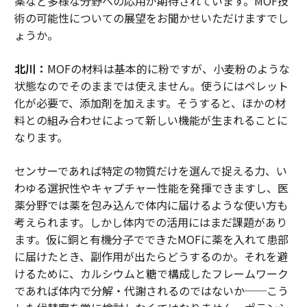
薬など多様な分野への応用が期待されています。MOF技
術の可能性についての展望をお聞かせいただけますでし
ょうか。
北川：
MOFの材料は基本的に粉ですが、小麦粉のような
状態なのでそのままでは使えません。使うにはペレット
化が必要で、添加剤を加えます。そうすると、ほかの材
料との組み合わせによって新しい機能が生まれることに
なります。
センサーであれば特定の物質だけを選んで捉える力、い
わゆる選択性やキャプチャー性能を発揮できますし、医
薬分野では薬を包み込んで体内に届けるような使い方も
考えられます。しかし体内での活用にはまだ課題があり
ます。仮に銅と有機分子でできたMOFに薬を入れて患部
に届けたとき、副作用が出たらどうするのか。それを避
けるために、カルシウムと糖で構成したフレームワーク
であれば体内で分解・代謝されるのではないか──こう