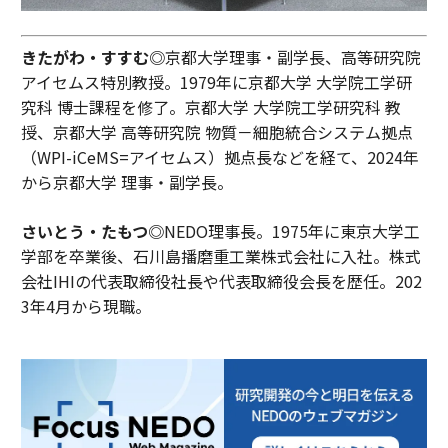
きたがわ・すすむ◎
京都大学理事・副学長、高等研究院
アイセムス特別教授。1979年に京都大学 大学院工学研
究科 博士課程を修了。京都大学 大学院工学研究科 教
授、京都大学 高等研究院 物質－細胞統合システム拠点
（WPI-iCeMS=アイセムス）拠点長などを経て、2024年
から京都大学 理事・副学長。
さいとう・たもつ◎
NEDO理事長。1975年に東京大学工
学部を卒業後、石川島播磨重工業株式会社に入社。株式
会社IHIの代表取締役社長や代表取締役会長を歴任。202
3年4月から現職。