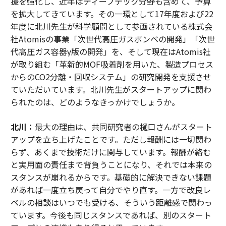
援を強化し、近年はディープテック分野も含めて、予算
を拡大してきています。その一環として17年度および22
年度に北川先生が科学顧問として参画されている株式会
社Atomisの事業「次世代高圧ガスボンベの開発」「次世
代高圧ガス容器γ版の開発」を、そして現在はAtomis社
が取り組む「革新的MOF吸着剤を用いた、製造プロセス
からのCO2分離・回収システム」の研究開発を支援させ
ていただいています。北川先生がスタートアップに関わ
られたのは、どのようなきっかけでしょうか。
北川：
最大の理由は、共同研究者の樋口さんがスタート
アップを立ち上げたことです。ただし報酬には一切関わ
らず、あくまで技術だけに関与しています。報酬が絡む
と実用面の責任まで背負うことになり、それでは本来の
スタンスが崩れるからです。基礎的に解決できない課題
があれば一度立ち戻って自分でやり直す。一方で改良レ
ベルの相談はいつでも受ける、そういう距離感で関わっ
ています。今後も同じスタンスであれば、別のスタート