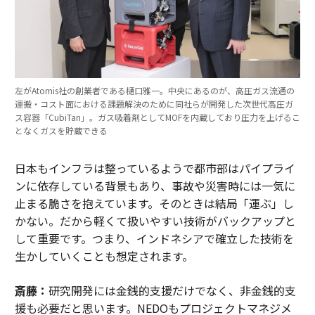
左がAtomis社の創業者である樋口雅一。中央にあるのが、高圧ガス流通の
運搬・コスト面における課題解決のために同社らが開発した次世代高圧ガ
ス容器「CubiTan」。ガス吸着剤としてMOFを内蔵しており圧力を上げるこ
となくガスを貯蔵できる
日本もインフラは整っているようで都市部はパイプライ
ンに依存している背景もあり、事故や災害時には一気に
止まる脆さを抱えています。そのときは結局「運ぶ」し
かない。だから軽くて扱いやすい技術がバックアップと
して重要です。つまり、インドネシアで確立した技術を
生かしていくことも想定されます。
斎藤：
研究開発には金銭的支援だけでなく、非金銭的支
援も必要だと思います。NEDOもプロジェクトマネジメ