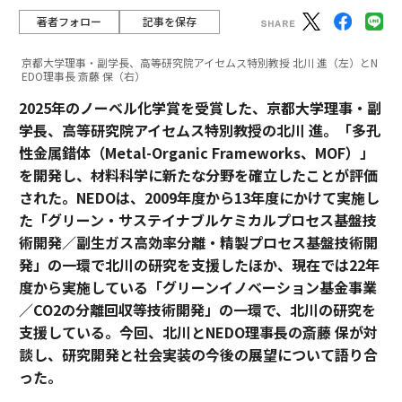
著者フォロー
記事を保存
京都大学理事・副学長、高等研究院アイセムス特別教授 北川 進（左）とN
EDO理事長 斎藤 保（右）
2025年のノーベル化学賞を受賞した、京都大学理事・副
学長、高等研究院アイセムス特別教授の北川 進。「多孔
性金属錯体（Metal-Organic Frameworks、MOF）」
を開発し、材料科学に新たな分野を確立したことが評価
された。NEDOは、2009年度から13年度にかけて実施し
た「グリーン・サステイナブルケミカルプロセス基盤技
術開発／副生ガス高効率分離・精製プロセス基盤技術開
発」の一環で北川の研究を支援したほか、現在では22年
度から実施している「グリーンイノベーション基金事業
／CO2の分離回収等技術開発」の一環で、北川の研究を
支援している。今回、北川とNEDO理事長の斎藤 保が対
談し、研究開発と社会実装の今後の展望について語り合
った。