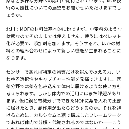
薬など多様な分野への応用が期待されています。MOF技
術の可能性についての展望をお聞かせいただけますでし
ょうか。
北川：
MOFの材料は基本的に粉ですが、小麦粉のような
状態なのでそのままでは使えません。使うにはペレット
化が必要で、添加剤を加えます。そうすると、ほかの材
料との組み合わせによって新しい機能が生まれることに
なります。
センサーであれば特定の物質だけを選んで捉える力、い
わゆる選択性やキャプチャー性能を発揮できますし、医
薬分野では薬を包み込んで体内に届けるような使い方も
考えられます。しかし体内での活用にはまだ課題があり
ます。仮に銅と有機分子でできたMOFに薬を入れて患部
に届けたとき、副作用が出たらどうするのか。それを避
けるために、カルシウムと糖で構成したフレームワーク
であれば体内で分解・代謝されるのではないか──こう