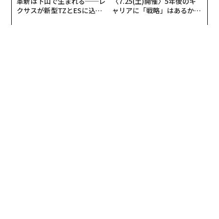
革新は下山で生まれる──レ
〈7.25(土)開催〉5年後のキ
クサスが新型TZとESに込め
ャリアに「戦略」はあるか。
た「DISCOVER」の哲学
トップエグゼクティブのキャ
リアに触れる1日│CAREER S
UMMIT 2026