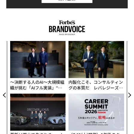
パシ
パ
ラグ
技
無
「
防
─
ら
〜決断する人のAI〜大規模組
内製化こそ、コンサルティン
織が挑む「AIフル実装」“使
グの本質だ レバレジーズが
う”企業から“動く”企業へ【N
実践する、次世代ファームの
TTドコモビジネス×PwC】
全貌