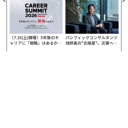
る人の価値
アクアソリューションの10年
〈7.25(土)開催〉5年後のキ
パシフィックコンサルタンツ
ャリアに「戦略」はあるか。
技師長の"北極星"。災害への
トップエグゼクティブのキャ
無力感を乗り越え見つけた、
リアに触れる1日│CAREER S
防災一筋20年の答え
UMMIT 2026