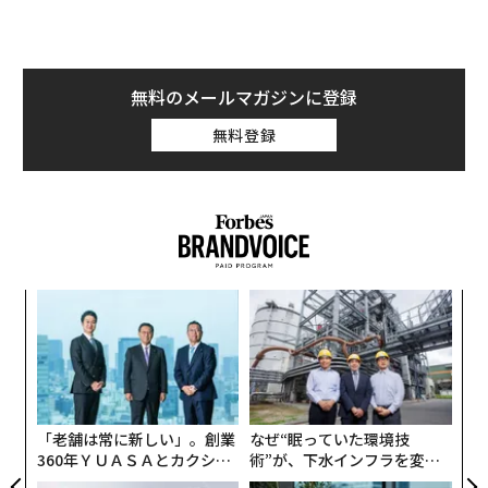
無料のメールマガジンに登録
無料登録
〜
金
個
革
ェ
ク
た「
「老舗は常に新しい」。創業
なぜ“眠っていた環境技
360年ＹＵＡＳＡとカクシン
術”が、下水インフラを変え
CEO田尻望が語る、AIを超え
たのか──産総研×月島JFE