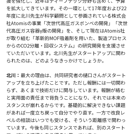
援を強化し、近年はディープテック分野も含めて、予算
を拡大してきています。その一環として17年度および22
年度に北川先生が科学顧問として参画されている株式会
社Atomisの事業「次世代高圧ガスボンベの開発」「次世
代高圧ガス容器γ版の開発」を、そして現在はAtomis社
が取り組む「革新的MOF吸着剤を用いた、製造プロセス
からのCO2分離・回収システム」の研究開発を支援させ
ていただいています。北川先生がスタートアップに関わ
られたのは、どのようなきっかけでしょうか。
北川：
最大の理由は、共同研究者の樋口さんがスタート
アップを立ち上げたことです。ただし報酬には一切関わ
らず、あくまで技術だけに関与しています。報酬が絡む
と実用面の責任まで背負うことになり、それでは本来の
スタンスが崩れるからです。基礎的に解決できない課題
があれば一度立ち戻って自分でやり直す。一方で改良レ
ベルの相談はいつでも受ける、そういう距離感で関わっ
ています。今後も同じスタンスであれば、別のスタート