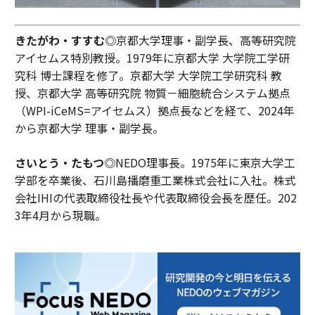
きたがわ・すすむ◎
京都大学理事・副学長、高等研究院
アイセムス特別教授。1979年に京都大学 大学院工学研
究科 博士課程を修了。京都大学 大学院工学研究科 教
授、京都大学 高等研究院 物質－細胞統合システム拠点
（WPI-iCeMS=アイセムス）拠点長などを経て、2024年
から京都大学 理事・副学長。
さいとう・たもつ◎
NEDO理事長。1975年に東京大学工
学部を卒業後、石川島播磨重工業株式会社に入社。株式
会社IHIの代表取締役社長や代表取締役会長を歴任。202
3年4月から現職。