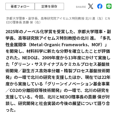
著者フォロー
記事を保存
京都大学理事・副学長、高等研究院アイセムス特別教授 北川 進（左）とN
EDO理事長 斎藤 保（右）
2025年のノーベル化学賞を受賞した、京都大学理事・副
学長、高等研究院アイセムス特別教授の北川 進。「多孔
性金属錯体（Metal-Organic Frameworks、MOF）」
を開発し、材料科学に新たな分野を確立したことが評価
された。NEDOは、2009年度から13年度にかけて実施し
た「グリーン・サステイナブルケミカルプロセス基盤技
術開発／副生ガス高効率分離・精製プロセス基盤技術開
発」の一環で北川の研究を支援したほか、現在では22年
度から実施している「グリーンイノベーション基金事業
／CO2の分離回収等技術開発」の一環で、北川の研究を
支援している。今回、北川とNEDO理事長の斎藤 保が対
談し、研究開発と社会実装の今後の展望について語り合
った。