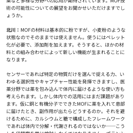
薬など多様な分野への応用が期待されています。MOF技
術の可能性についての展望をお聞かせいただけますでし
ょうか。
北川：
MOFの材料は基本的に粉ですが、小麦粉のような
状態なのでそのままでは使えません。使うにはペレット
化が必要で、添加剤を加えます。そうすると、ほかの材
料との組み合わせによって新しい機能が生まれることに
なります。
センサーであれば特定の物質だけを選んで捉える力、い
わゆる選択性やキャプチャー性能を発揮できますし、医
薬分野では薬を包み込んで体内に届けるような使い方も
考えられます。しかし体内での活用にはまだ課題があり
ます。仮に銅と有機分子でできたMOFに薬を入れて患部
に届けたとき、副作用が出たらどうするのか。それを避
けるために、カルシウムと糖で構成したフレームワーク
であれば体内で分解・代謝されるのではないか──こう