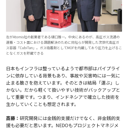
左がAtomis社の創業者である樋口雅一。中央にあるのが、高圧ガス流通の
運搬・コスト面における課題解決のために同社らが開発した次世代高圧ガ
ス容器「CubiTan」。ガス吸着剤としてMOFを内蔵しており圧力を上げるこ
となくガスを貯蔵できる
日本もインフラは整っているようで都市部はパイプライ
ンに依存している背景もあり、事故や災害時には一気に
止まる脆さを抱えています。そのときは結局「運ぶ」し
かない。だから軽くて扱いやすい技術がバックアップと
して重要です。つまり、インドネシアで確立した技術を
生かしていくことも想定されます。
斎藤：
研究開発には金銭的支援だけでなく、非金銭的支
援も必要だと思います。NEDOもプロジェクトマネジメ