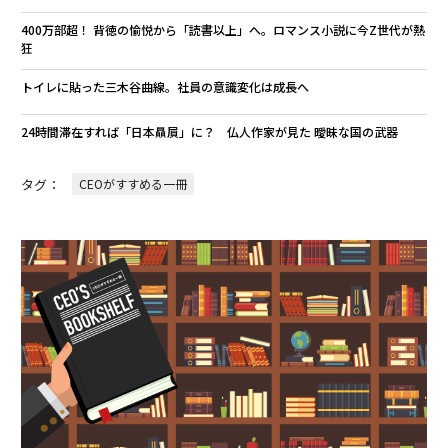
400万部超！ 背徳の愉悦から「読書以上」へ。ロマンス小説に今Z世代が熱
狂
トイレに貼った三木谷曲線。社員の意識変化は成長へ
24時間滞在すれば「日本贔屓」に？ 仏人作家が見た 曖昧な国の武器
タグ：
CEOがすすめる一冊