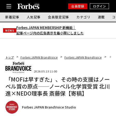
会員登録
ログイン
新着記事
人気記事
会員限定記事
カテゴリ
連載
コ
Forbes JAPAN MEMBERSHIP 新機能｜
NEWS
記事ページ内の広告表示を最小限にしました
トップ
Forbes JAPAN BrandVoice
Forbes JAPAN BrandVoice
「M
2026.05.13 11:00
「MOFは早すぎた」、その時の支援はノー
ベル賞の原点──ノーベル化学賞受賞 北川
進×NEDO理事長 斎藤保【寄稿】
Forbes JAPAN BrandVoice Studio