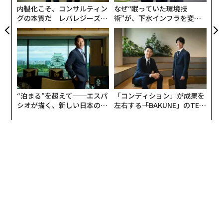
防
内製化こそ、コンサルティン
なぜ“眠っていた環境技
グの本質だ レバレジーズが
術”が、下水インフラを変え
実践する、次世代ファームの
たのか──産総研×月島JFE
全貌
アクアソリューションの10年
“泊まる”を超えて──エスパ
「コンディション」が成果を
翻訳＝溝口慈子
シオが描く、新しい日本のラ
左右する――「BAKUNE」のTEN
グジュアリー（前編）
TIALが支える「挑戦者の明
日」
2026年9月号発売中
最新号の購入はこちらから
メンバーシップに登録する