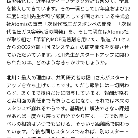
援を強化し、近年はディープテック分野も含めて、予算
を拡大してきています。その一環として17年度および22
年度に北川先生が科学顧問として参画されている株式会
社Atomisの事業「次世代高圧ガスボンベの開発」「次世
代高圧ガス容器γ版の開発」を、そして現在はAtomis社
が取り組む「革新的MOF吸着剤を用いた、製造プロセス
からのCO2分離・回収システム」の研究開発を支援させ
ていただいています。北川先生がスタートアップに関わ
られたのは、どのようなきっかけでしょうか。
北川：
最大の理由は、共同研究者の樋口さんがスタート
アップを立ち上げたことです。ただし報酬には一切関わ
らず、あくまで技術だけに関与しています。報酬が絡む
と実用面の責任まで背負うことになり、それでは本来の
スタンスが崩れるからです。基礎的に解決できない課題
があれば一度立ち戻って自分でやり直す。一方で改良レ
ベルの相談はいつでも受ける、そういう距離感で関わっ
ています。今後も同じスタンスであれば、別のスタート