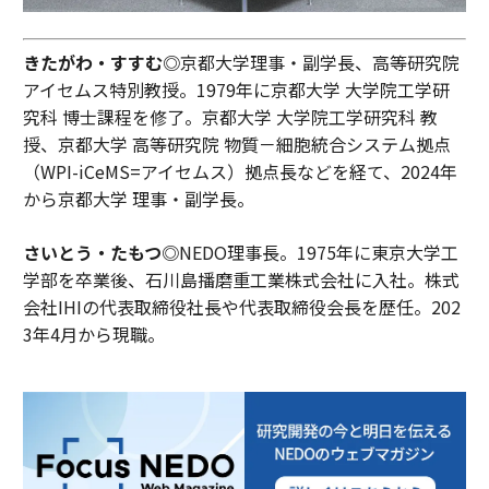
きたがわ・すすむ◎
京都大学理事・副学長、高等研究院
アイセムス特別教授。1979年に京都大学 大学院工学研
究科 博士課程を修了。京都大学 大学院工学研究科 教
授、京都大学 高等研究院 物質－細胞統合システム拠点
（WPI-iCeMS=アイセムス）拠点長などを経て、2024年
から京都大学 理事・副学長。
さいとう・たもつ◎
NEDO理事長。1975年に東京大学工
学部を卒業後、石川島播磨重工業株式会社に入社。株式
会社IHIの代表取締役社長や代表取締役会長を歴任。202
3年4月から現職。