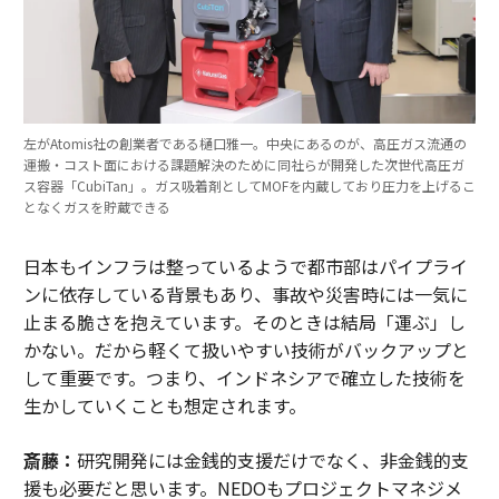
左がAtomis社の創業者である樋口雅一。中央にあるのが、高圧ガス流通の
運搬・コスト面における課題解決のために同社らが開発した次世代高圧ガ
ス容器「CubiTan」。ガス吸着剤としてMOFを内蔵しており圧力を上げるこ
となくガスを貯蔵できる
日本もインフラは整っているようで都市部はパイプライ
ンに依存している背景もあり、事故や災害時には一気に
止まる脆さを抱えています。そのときは結局「運ぶ」し
かない。だから軽くて扱いやすい技術がバックアップと
して重要です。つまり、インドネシアで確立した技術を
生かしていくことも想定されます。
斎藤：
研究開発には金銭的支援だけでなく、非金銭的支
援も必要だと思います。NEDOもプロジェクトマネジメ