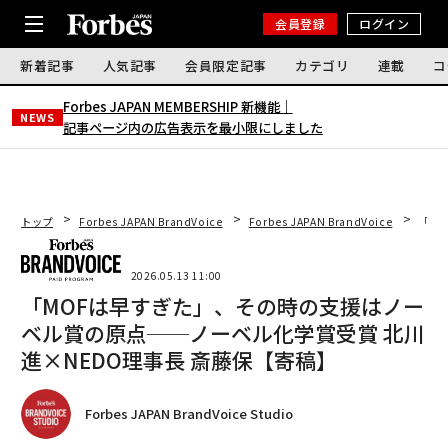
会員登録
ログイン
新着記事
人気記事
会員限定記事
カテゴリ
連載
コ
Forbes JAPAN MEMBERSHIP 新機能｜
NEWS
記事ページ内の広告表示を最小限にしました
トップ
Forbes JAPAN BrandVoice
Forbes JAPAN BrandVoice
「M
2026.05.13 11:00
「MOFは早すぎた」、その時の支援はノー
ベル賞の原点──ノーベル化学賞受賞 北川
進×NEDO理事長 斎藤保【寄稿】
Forbes JAPAN BrandVoice Studio