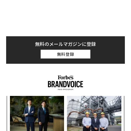
無料のメールマガジンに登録
無料登録
「
─
ら
パ
技
無