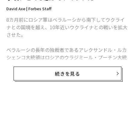
David Axe | Forbes Staff
8カ月前にロシア軍はベラルーシから南下してウクライ
ナとの国境を越え、10年近いウクライナとの戦いを拡大
させた。
ベラルーシの長年の独裁者であるアレクサンドル・ルカ
シェンコ大統領はロシアのウラジミール・プーチン大統
領と親しい関係にあるが、そのベラルーシから進軍した
ロシア軍の大隊はわずか約105キロ先のウクライナの首
続きを見る
都キーウを目指して南下した。
だがロシア軍はキーウにたどり着かなかった。一般道路
や高速道路を進むにつれて戦力は落ちていった。ミサイ
ルを打ち続けるウクライナ歩兵の機動部隊の執拗な攻撃
で補給線が絶たれ、ロシア軍は失速し、そして崩れた。
その後、ベラルーシに退却し、ロシアはウクライナ東部
と南部の前線に軍隊を再配備した。