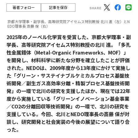
著者フォロー
記事を保存
京都大学理事・副学長、高等研究院アイセムス特別教授 北川 進（左）とN
EDO理事長 斎藤 保（右）
2025年のノーベル化学賞を受賞した、京都大学理事・副
学長、高等研究院アイセムス特別教授の北川 進。「多孔
性金属錯体（Metal-Organic Frameworks、MOF）」
を開発し、材料科学に新たな分野を確立したことが評価
された。NEDOは、2009年度から13年度にかけて実施し
た「グリーン・サステイナブルケミカルプロセス基盤技
術開発／副生ガス高効率分離・精製プロセス基盤技術開
発」の一環で北川の研究を支援したほか、現在では22年
度から実施している「グリーンイノベーション基金事業
／CO2の分離回収等技術開発」の一環で、北川の研究を
支援している。今回、北川とNEDO理事長の斎藤 保が対
談し、研究開発と社会実装の今後の展望について語り合
った。