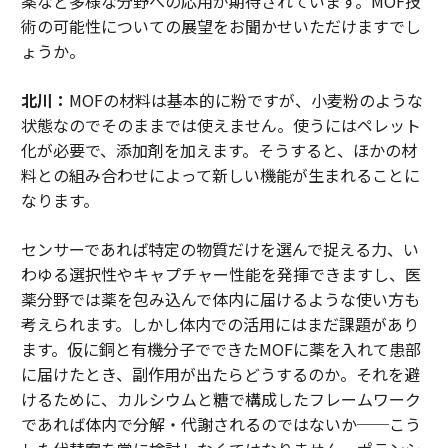
薬など多様な分野への応用が期待されています。MOF技
術の可能性についての展望をお聞かせいただけますでし
ょうか。
北川：
MOFの材料は基本的に粉ですが、小麦粉のような
状態なのでそのままでは使えません。使うにはペレット
化が必要で、添加剤を加えます。そうすると、ほかの材
料との組み合わせによって新しい機能が生まれることに
なります。
センサーであれば特定の物質だけを選んで捉える力、い
わゆる選択性やキャプチャー性能を発揮できますし、医
薬分野では薬を包み込んで体内に届けるような使い方も
考えられます。しかし体内での活用にはまだ課題があり
ます。仮に銅と有機分子でできたMOFに薬を入れて患部
に届けたとき、副作用が出たらどうするのか。それを避
けるために、カルシウムと糖で構成したフレームワーク
であれば体内で分解・代謝されるのではないか──こう