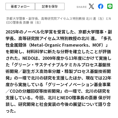
著者フォロー
記事を保存
京都大学理事・副学長、高等研究院アイセムス特別教授 北川 進（左）とN
EDO理事長 斎藤 保（右）
2025年のノーベル化学賞を受賞した、京都大学理事・副
学長、高等研究院アイセムス特別教授の北川 進。「多孔
性金属錯体（Metal-Organic Frameworks、MOF）」
を開発し、材料科学に新たな分野を確立したことが評価
された。NEDOは、2009年度から13年度にかけて実施し
た「グリーン・サステイナブルケミカルプロセス基盤技
術開発／副生ガス高効率分離・精製プロセス基盤技術開
発」の一環で北川の研究を支援したほか、現在では22年
度から実施している「グリーンイノベーション基金事業
／CO2の分離回収等技術開発」の一環で、北川の研究を
支援している。今回、北川とNEDO理事長の斎藤 保が対
談し、研究開発と社会実装の今後の展望について語り合
った。