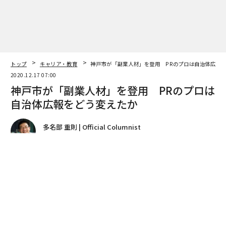
トップ
キャリア・教育
神戸市が「副業人材」を登用 PRのプロは自治体広報
2020.12.17 07:00
神戸市が「副業人材」を登用 PRのプロは
自治体広報をどう変えたか
多名部 重則 | Official Columnist
一般財団法人神戸観光局 専務理事
著者フォロー
記事を保存
神戸市役所の副業人材に応募したジェットスターグループの高橋里予
今年10月、神戸市役所の16階にある広報戦略部のオフィ
スに異様な光景が広がった。あちこちのミーティングテ