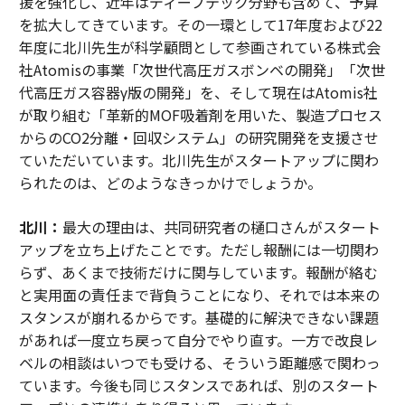
援を強化し、近年はディープテック分野も含めて、予算
を拡大してきています。その一環として17年度および22
年度に北川先生が科学顧問として参画されている株式会
社Atomisの事業「次世代高圧ガスボンベの開発」「次世
代高圧ガス容器γ版の開発」を、そして現在はAtomis社
が取り組む「革新的MOF吸着剤を用いた、製造プロセス
からのCO2分離・回収システム」の研究開発を支援させ
ていただいています。北川先生がスタートアップに関わ
られたのは、どのようなきっかけでしょうか。
北川：
最大の理由は、共同研究者の樋口さんがスタート
アップを立ち上げたことです。ただし報酬には一切関わ
らず、あくまで技術だけに関与しています。報酬が絡む
と実用面の責任まで背負うことになり、それでは本来の
スタンスが崩れるからです。基礎的に解決できない課題
があれば一度立ち戻って自分でやり直す。一方で改良レ
ベルの相談はいつでも受ける、そういう距離感で関わっ
ています。今後も同じスタンスであれば、別のスタート