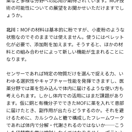
薬など多様な分野への応用が期待されています。MOF技
術の可能性についての展望をお聞かせいただけますでし
ょうか。
北川：
MOFの材料は基本的に粉ですが、小麦粉のような
状態なのでそのままでは使えません。使うにはペレット
化が必要で、添加剤を加えます。そうすると、ほかの材
料との組み合わせによって新しい機能が生まれることに
なります。
センサーであれば特定の物質だけを選んで捉える力、い
わゆる選択性やキャプチャー性能を発揮できますし、医
薬分野では薬を包み込んで体内に届けるような使い方も
考えられます。しかし体内での活用にはまだ課題があり
ます。仮に銅と有機分子でできたMOFに薬を入れて患部
に届けたとき、副作用が出たらどうするのか。それを避
けるために、カルシウムと糖で構成したフレームワーク
であれば体内で分解・代謝されるのではないか──こう