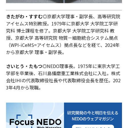
きたがわ・すすむ◎
京都大学理事・副学長、高等研究院
アイセムス特別教授。1979年に京都大学 大学院工学研
究科 博士課程を修了。京都大学 大学院工学研究科 教
授、京都大学 高等研究院 物質－細胞統合システム拠点
（WPI-iCeMS=アイセムス）拠点長などを経て、2024年
から京都大学 理事・副学長。
さいとう・たもつ◎
NEDO理事長。1975年に東京大学工
学部を卒業後、石川島播磨重工業株式会社に入社。株式
会社IHIの代表取締役社長や代表取締役会長を歴任。202
3年4月から現職。