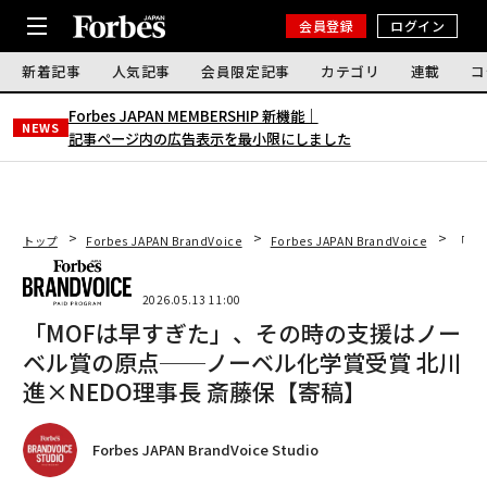
会員登録
ログイン
新着記事
人気記事
会員限定記事
カテゴリ
連載
コ
Forbes JAPAN MEMBERSHIP 新機能｜
NEWS
記事ページ内の広告表示を最小限にしました
トップ
Forbes JAPAN BrandVoice
Forbes JAPAN BrandVoice
「M
2026.05.13 11:00
「MOFは早すぎた」、その時の支援はノー
ベル賞の原点──ノーベル化学賞受賞 北川
進×NEDO理事長 斎藤保【寄稿】
Forbes JAPAN BrandVoice Studio