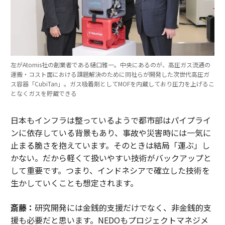
左がAtomis社の創業者である樋口雅一。中央にあるのが、高圧ガス流通の
運搬・コスト面における課題解決のために同社らが開発した次世代高圧ガ
ス容器「CubiTan」。ガス吸着剤としてMOFを内蔵しており圧力を上げるこ
となくガスを貯蔵できる
日本もインフラは整っているようで都市部はパイプライ
ンに依存している背景もあり、事故や災害時には一気に
止まる脆さを抱えています。そのときは結局「運ぶ」し
かない。だから軽くて扱いやすい技術がバックアップと
して重要です。つまり、インドネシアで確立した技術を
生かしていくことも想定されます。
斎藤：
研究開発には金銭的支援だけでなく、非金銭的支
援も必要だと思います。NEDOもプロジェクトマネジメ