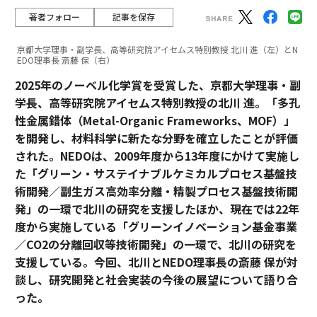
著者フォロー
記事を保存
京都大学理事・副学長、高等研究院アイセムス特別教授 北川 進（左）とN
EDO理事長 斎藤 保（右）
2025年のノーベル化学賞を受賞した、京都大学理事・副
学長、高等研究院アイセムス特別教授の北川 進。「多孔
性金属錯体（Metal-Organic Frameworks、MOF）」
を開発し、材料科学に新たな分野を確立したことが評価
された。NEDOは、2009年度から13年度にかけて実施し
た「グリーン・サステイナブルケミカルプロセス基盤技
術開発／副生ガス高効率分離・精製プロセス基盤技術開
発」の一環で北川の研究を支援したほか、現在では22年
度から実施している「グリーンイノベーション基金事業
／CO2の分離回収等技術開発」の一環で、北川の研究を
支援している。今回、北川とNEDO理事長の斎藤 保が対
談し、研究開発と社会実装の今後の展望について語り合
った。