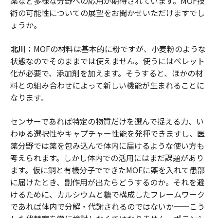
薬など多様な分野への応用が期待されています。MOF技
術の可能性についての展望をお聞かせいただけますでし
ょうか。
北川：
MOFの材料は基本的に粉ですが、小麦粉のような
状態なのでそのままでは使えません。使うにはペレット
化が必要で、添加剤を加えます。そうすると、ほかの材
料との組み合わせによって新しい機能が生まれることに
なります。
センサーであれば特定の物質だけを選んで捉える力、い
わゆる選択性やキャプチャー性能を発揮できますし、医
薬分野では薬を包み込んで体内に届けるような使い方も
考えられます。しかし体内での活用にはまだ課題があり
ます。仮に銅と有機分子でできたMOFに薬を入れて患部
に届けたとき、副作用が出たらどうするのか。それを避
けるために、カルシウムと糖で構成したフレームワーク
であれば体内で分解・代謝されるのではないか──こう