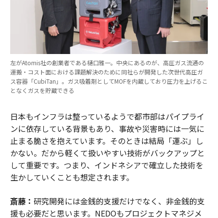
左がAtomis社の創業者である樋口雅一。中央にあるのが、高圧ガス流通の
運搬・コスト面における課題解決のために同社らが開発した次世代高圧ガ
ス容器「CubiTan」。ガス吸着剤としてMOFを内蔵しており圧力を上げるこ
となくガスを貯蔵できる
日本もインフラは整っているようで都市部はパイプライ
ンに依存している背景もあり、事故や災害時には一気に
止まる脆さを抱えています。そのときは結局「運ぶ」し
かない。だから軽くて扱いやすい技術がバックアップと
して重要です。つまり、インドネシアで確立した技術を
生かしていくことも想定されます。
斎藤：
研究開発には金銭的支援だけでなく、非金銭的支
援も必要だと思います。NEDOもプロジェクトマネジメ