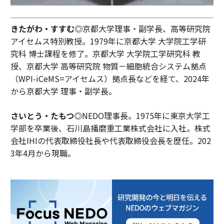
きたがわ・すすむ◎
京都大学理事・副学長、高等研究院
アイセムス特別教授。1979年に京都大学 大学院工学研
究科 博士課程を修了。京都大学 大学院工学研究科 教
授、京都大学 高等研究院 物質－細胞統合システム拠点
（WPI-iCeMS=アイセムス）拠点長などを経て、2024年
から京都大学 理事・副学長。
さいとう・たもつ◎
NEDO理事長。1975年に東京大学工
学部を卒業後、石川島播磨重工業株式会社に入社。株式
会社IHIの代表取締役社長や代表取締役会長を歴任。202
3年4月から現職。