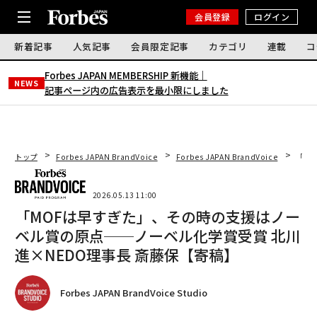
会員登録
ログイン
新着記事
人気記事
会員限定記事
カテゴリ
連載
コ
Forbes JAPAN MEMBERSHIP 新機能｜
NEWS
記事ページ内の広告表示を最小限にしました
トップ
Forbes JAPAN BrandVoice
Forbes JAPAN BrandVoice
「M
2026.05.13 11:00
「MOFは早すぎた」、その時の支援はノー
ベル賞の原点──ノーベル化学賞受賞 北川
進×NEDO理事長 斎藤保【寄稿】
Forbes JAPAN BrandVoice Studio