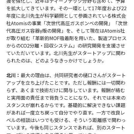
援を強化し、近年はディープテック分野も含めて、予算
を拡大してきています。その一環として17年度および22
年度に北川先生が科学顧問として参画されている株式会
社Atomisの事業「次世代高圧ガスボンベの開発」「次世
代高圧ガス容器γ版の開発」を、そして現在はAtomis社
が取り組む「革新的MOF吸着剤を用いた、製造プロセス
からのCO2分離・回収システム」の研究開発を支援させ
ていただいています。北川先生がスタートアップに関わ
られたのは、どのようなきっかけでしょうか。
北川：
最大の理由は、共同研究者の樋口さんがスタート
アップを立ち上げたことです。ただし報酬には一切関わ
らず、あくまで技術だけに関与しています。報酬が絡む
と実用面の責任まで背負うことになり、それでは本来の
スタンスが崩れるからです。基礎的に解決できない課題
があれば一度立ち戻って自分でやり直す。一方で改良レ
ベルの相談はいつでも受ける、そういう距離感で関わっ
ています。今後も同じスタンスであれば、別のスタート