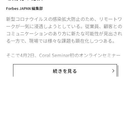
Forbes JAPAN 編集部
新型コロナウイルスの感染拡大防止のため、リモートワ
ークが一気に浸透しようとしている。従業員、顧客との
コミュニケーションのあり方に新たな可能性が見出され
る一方で、現場では様々な課題も顕在化しつつある。
そこで4月2日、Coral Seminar初のオンラインセミナー
「最先端企業が取り組む、リモートワークの実態」が緊
急開催された。特に議論が白熱したパネルトーク「成長
続きを見る
スタートアップが実践する、リモートワークを成功させ
る工夫」から、すぐに実践できるノウハウを公開する。
＜パネルトーク登壇者＞
・Slack Japan シニアテクノロジーストラテジスト溝口
宗太郎氏
・すむたす代表取締役 角高広氏
・TRUSTDOCK 代表取締役 千葉孝浩氏