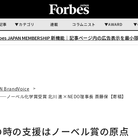
記事
カテゴリ
連載
コラムニスト
AWARD
rbes JAPAN MEMBERSHIP 新機能｜
記事ページ内の広告表示を最小
N BrandVoice
─ノーベル化学賞受賞 北川 進×NEDO理事長 斎藤保【寄稿】
の時の支援はノーベル賞の原点