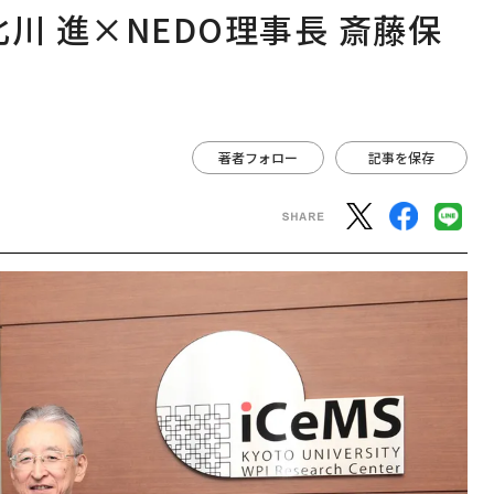
川 進×NEDO理事長 斎藤保
著者フォロー
記事を保存