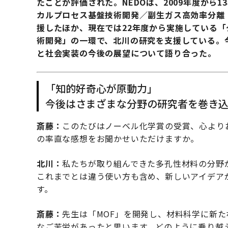
たことが評価された。NEDOは、2009年度から
カルプロセス基盤技術開発／副生ガス高効率分離
援したほか、現在では22年度から実施している「
術開発」の一環で、北川の研究を支援している。今
と社会実装の今後の展望について語り合った。
「知的好奇心が原動力」
今後はさまざまな分野の研究者を巻き
斎藤：
このたびはノーベル化学賞の受賞、心より
の率直な感想をお聞かせいただけますか。
北川：
私たちが取り組んできた多孔性材料の分野
これまでとは違う使い方も含め、新しいアイデア
す。
斎藤：
先生は「MOF」を開発し、材料科学に新
なご苦労があったと思います。どのように乗り越