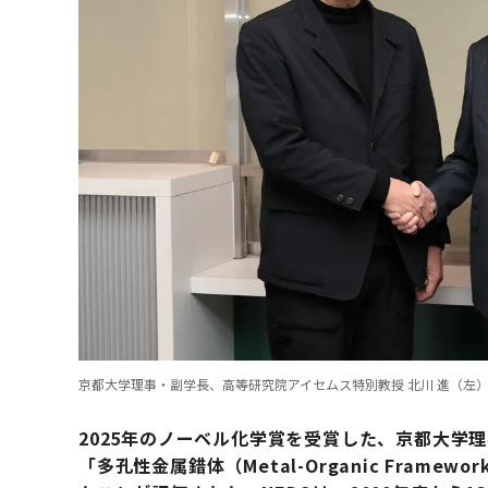
京都大学理事・副学長、高等研究院アイセムス特別教授 北川 進（左）と
2025年のノーベル化学賞を受賞した、京都大学
「多孔性金属錯体（Metal-Organic Fram