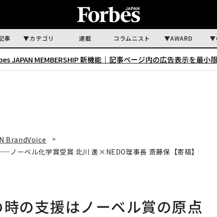
記事
カテゴリ
連載
コラムニスト
AWARD
rbes JAPAN MEMBERSHIP 新機能｜
記事ページ内の広告表示を最小
N BrandVoice
─ノーベル化学賞受賞 北川 進×NEDO理事長 斎藤保【寄稿】
の時の支援はノーベル賞の原点