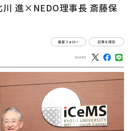
川 進×NEDO理事長 斎藤保
著者フォロー
記事を保存