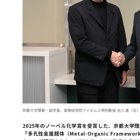
京都大学理事・副学長、高等研究院アイセムス特別教授 北川 進（左）と
2025年のノーベル化学賞を受賞した、京都大学
「多孔性金属錯体（Metal-Organic Fram