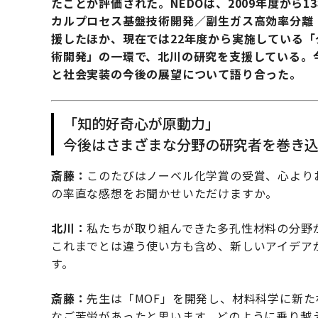
たことが評価された。NEDOは、2009年度から
カルプロセス基盤技術開発／副生ガス高効率分離
援したほか、現在では22年度から実施している「
術開発」の一環で、北川の研究を支援している。今
と社会実装の今後の展望について語り合った。
「知的好奇心が原動力」
今後はさまざまな分野の研究者を巻き
斎藤：
このたびはノーベル化学賞の受賞、心より
の率直な感想をお聞かせいただけますか。
北川：
私たちが取り組んできた多孔性材料の分野
これまでとは違う使い方も含め、新しいアイデア
す。
斎藤：
先生は「MOF」を開発し、材料科学に新
なご苦労があったと思います。どのように乗り越