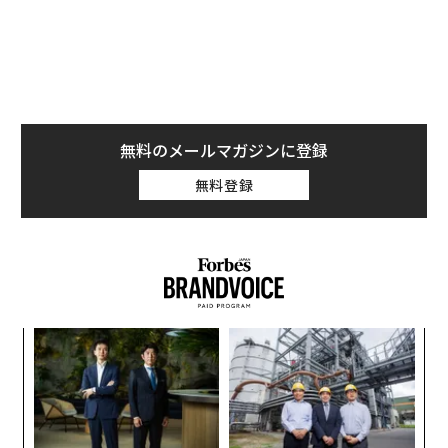
うしたことが、米国に革新と繁栄の好循環のようなもの
をもたらしてきた。
無料のメールマガジンに登録
無料登録
創に
ア
 JA
の
た
義す
“
むス
シ
グ