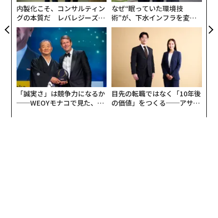
内製化こそ、コンサルティン
なぜ“眠っていた環境技
グの本質だ レバレジーズが
術”が、下水インフラを変え
実践する、次世代ファームの
たのか──産総研×月島JFE
全貌
アクアソリューションの10年
「誠実さ」は競争力になるか
目先の転職ではなく「10年後
──WEOYモナコで見た、く
の価値」をつくる──アサイ
ら寿司の経営哲学
ンの長期伴走型支援とは
編集＝木内涼子
2026年9月号発売中
最新号の購入はこちらから
メンバーシップに登録する