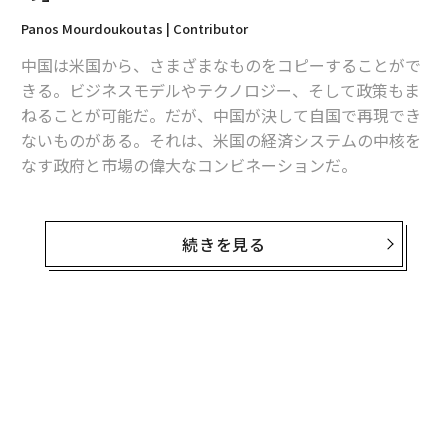
Panos Mourdoukoutas | Contributor
中国は米国から、さまざまなものをコピーすることがで
きる。ビジネスモデルやテクノロジー、そして政策もま
ねることが可能だ。だが、中国が決して自国で再現でき
ないものがある。それは、米国の経済システムの中核を
なす政府と市場の偉大なコンビネーションだ。
米国は“理想的”ではないとしても、政府と自由市場の素
晴らしい組み合わせを生み出し、維持してきた。フラン
続きを見る
スの政治思想家アレクシ・ド・トクヴィルが記したよう
に、米国では自由市場が民間の財・サービスを、政府が
国民のための条件の平等を作り出している。
米政府は国民の人権と経済の自由を保護する。米国民が
自らをどのように見るかにかかわらず、国民は全て、自
由市場がもたらした経済的な機会と、公正で効率的、か
つ透明な政府がもたらした生活の質を享受している。こ