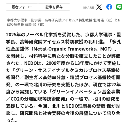
著者フォロー
記事を保存
京都大学理事・副学長、高等研究院アイセムス特別教授 北川 進（左）とN
EDO理事長 斎藤 保（右）
2025年のノーベル化学賞を受賞した、京都大学理事・副
学長、高等研究院アイセムス特別教授の北川 進。「多孔
性金属錯体（Metal-Organic Frameworks、MOF）」
を開発し、材料科学に新たな分野を確立したことが評価
された。NEDOは、2009年度から13年度にかけて実施し
た「グリーン・サステイナブルケミカルプロセス基盤技
術開発／副生ガス高効率分離・精製プロセス基盤技術開
発」の一環で北川の研究を支援したほか、現在では22年
度から実施している「グリーンイノベーション基金事業
／CO2の分離回収等技術開発」の一環で、北川の研究を
支援している。今回、北川とNEDO理事長の斎藤 保が対
談し、研究開発と社会実装の今後の展望について語り合
った。