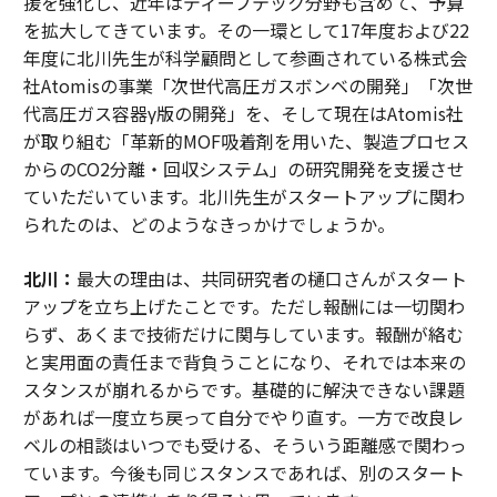
援を強化し、近年はディープテック分野も含めて、予算
を拡大してきています。その一環として17年度および22
年度に北川先生が科学顧問として参画されている株式会
社Atomisの事業「次世代高圧ガスボンベの開発」「次世
代高圧ガス容器γ版の開発」を、そして現在はAtomis社
が取り組む「革新的MOF吸着剤を用いた、製造プロセス
からのCO2分離・回収システム」の研究開発を支援させ
ていただいています。北川先生がスタートアップに関わ
られたのは、どのようなきっかけでしょうか。
北川：
最大の理由は、共同研究者の樋口さんがスタート
アップを立ち上げたことです。ただし報酬には一切関わ
らず、あくまで技術だけに関与しています。報酬が絡む
と実用面の責任まで背負うことになり、それでは本来の
スタンスが崩れるからです。基礎的に解決できない課題
があれば一度立ち戻って自分でやり直す。一方で改良レ
ベルの相談はいつでも受ける、そういう距離感で関わっ
ています。今後も同じスタンスであれば、別のスタート