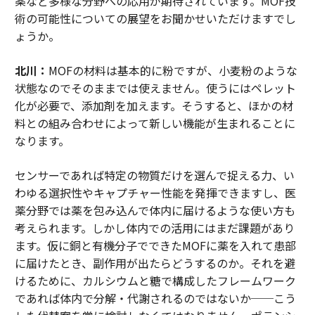
薬など多様な分野への応用が期待されています。MOF技
術の可能性についての展望をお聞かせいただけますでし
ょうか。
北川：
MOFの材料は基本的に粉ですが、小麦粉のような
状態なのでそのままでは使えません。使うにはペレット
化が必要で、添加剤を加えます。そうすると、ほかの材
料との組み合わせによって新しい機能が生まれることに
なります。
センサーであれば特定の物質だけを選んで捉える力、い
わゆる選択性やキャプチャー性能を発揮できますし、医
薬分野では薬を包み込んで体内に届けるような使い方も
考えられます。しかし体内での活用にはまだ課題があり
ます。仮に銅と有機分子でできたMOFに薬を入れて患部
に届けたとき、副作用が出たらどうするのか。それを避
けるために、カルシウムと糖で構成したフレームワーク
であれば体内で分解・代謝されるのではないか──こう