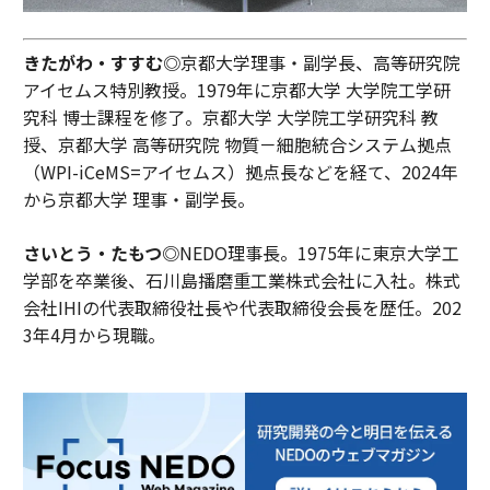
きたがわ・すすむ◎
京都大学理事・副学長、高等研究院
アイセムス特別教授。1979年に京都大学 大学院工学研
究科 博士課程を修了。京都大学 大学院工学研究科 教
授、京都大学 高等研究院 物質－細胞統合システム拠点
（WPI-iCeMS=アイセムス）拠点長などを経て、2024年
から京都大学 理事・副学長。
さいとう・たもつ◎
NEDO理事長。1975年に東京大学工
学部を卒業後、石川島播磨重工業株式会社に入社。株式
会社IHIの代表取締役社長や代表取締役会長を歴任。202
3年4月から現職。