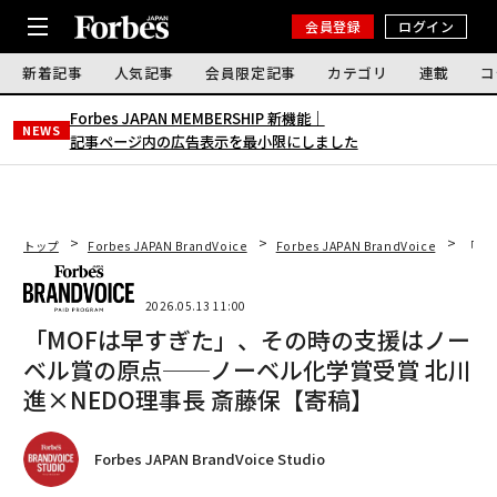
会員登録
ログイン
新着記事
人気記事
会員限定記事
カテゴリ
連載
コ
Forbes JAPAN MEMBERSHIP 新機能｜
NEWS
記事ページ内の広告表示を最小限にしました
トップ
Forbes JAPAN BrandVoice
Forbes JAPAN BrandVoice
「M
2026.05.13 11:00
「MOFは早すぎた」、その時の支援はノー
ベル賞の原点──ノーベル化学賞受賞 北川
進×NEDO理事長 斎藤保【寄稿】
Forbes JAPAN BrandVoice Studio