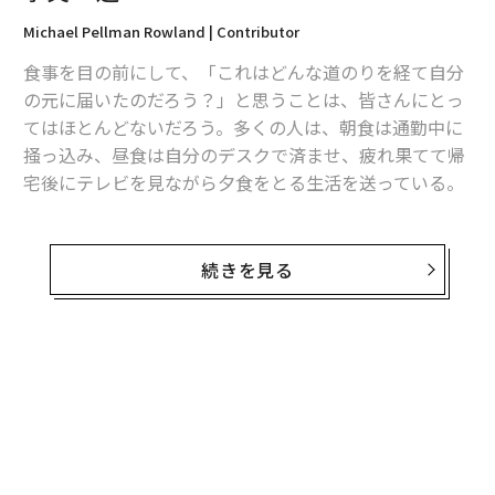
Michael Pellman Rowland | Contributor
食事を目の前にして、「これはどんな道のりを経て自分
の元に届いたのだろう？」と思うことは、皆さんにとっ
てはほとんどないだろう。多くの人は、朝食は通勤中に
掻っ込み、昼食は自分のデスクで済ませ、疲れ果てて帰
宅後にテレビを見ながら夕食をとる生活を送っている。
そんな読者の皆さんが、次に食事をとるときに思わず考
えさせられてしまうような驚きの食に関する11の事実
続きを見る
を、以下に紹介しよう。
1．
野菜には勃起不全（ED）の軽減効果がある。米ジョ
ージ・ワシントン大学医学・健康科学部の非常勤准教
授、ニール・バーナード博士によると、食生活を野菜中
心に切り替えた多くの患者がバイアグラの服用をやめ、
性生活を向上できたという。同博士は「バイアグラは血
管拡張剤にすぎない。言い換えれば、肉やチーズ、卵の