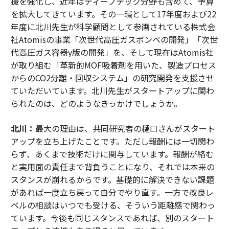
援を強化し、近年はディープテック分野も含めて、予算
を拡大してきています。その一環として17年度および22
年度に北川先生が科学顧問として参画されている株式会
社Atomisの事業「次世代高圧ガスボンベの開発」「次世
代高圧ガス容器γ版の開発」を、そして現在はAtomis社
が取り組む「革新的MOF吸着剤を用いた、製造プロセス
からのCO2分離・回収システム」の研究開発を支援させ
ていただいています。北川先生がスタートアップに関わ
られたのは、どのようなきっかけでしょうか。
北川：
最大の理由は、共同研究者の樋口さんがスタート
アップを立ち上げたことです。ただし報酬には一切関わ
らず、あくまで技術だけに関与しています。報酬が絡む
と実用面の責任まで背負うことになり、それでは本来の
スタンスが崩れるからです。基礎的に解決できない課題
があれば一度立ち戻って自分でやり直す。一方で改良レ
ベルの相談はいつでも受ける、そういう距離感で関わっ
ています。今後も同じスタンスであれば、別のスタート