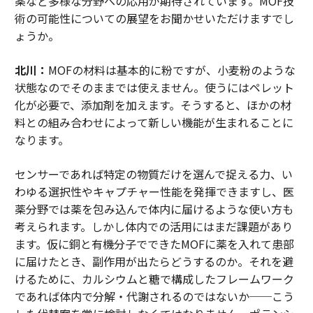
薬など多様な分野への応用が期待されています。MOF技
術の可能性についての展望をお聞かせいただけますでし
ょうか。
北川：
MOFの材料は基本的に粉ですが、小麦粉のような
状態なのでそのままでは使えません。使うにはペレット
化が必要で、添加剤を加えます。そうすると、ほかの材
料との組み合わせによって新しい機能が生まれることに
なります。
センサーであれば特定の物質だけを選んで捉える力、い
わゆる選択性やキャプチャー性能を発揮できますし、医
薬分野では薬を包み込んで体内に届けるような使い方も
考えられます。しかし体内での活用にはまだ課題があり
ます。仮に銅と有機分子でできたMOFに薬を入れて患部
に届けたとき、副作用が出たらどうするのか。それを避
けるために、カルシウムと糖で構成したフレームワーク
であれば体内で分解・代謝されるのではないか──こう