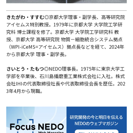
きたがわ・すすむ◎
京都大学理事・副学長、高等研究院
アイセムス特別教授。1979年に京都大学 大学院工学研
究科 博士課程を修了。京都大学 大学院工学研究科 教
授、京都大学 高等研究院 物質－細胞統合システム拠点
（WPI-iCeMS=アイセムス）拠点長などを経て、2024年
から京都大学 理事・副学長。
さいとう・たもつ◎
NEDO理事長。1975年に東京大学工
学部を卒業後、石川島播磨重工業株式会社に入社。株式
会社IHIの代表取締役社長や代表取締役会長を歴任。202
3年4月から現職。