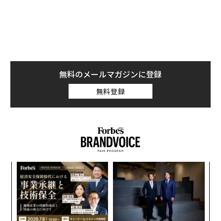
影響を中和する効果があるということだ」と説明してい
る。
無料のメールマガジンに登録
無料登録
伝
る
モ
“
シ
グ