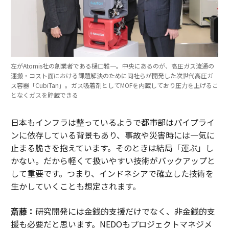
左がAtomis社の創業者である樋口雅一。中央にあるのが、高圧ガス流通の
運搬・コスト面における課題解決のために同社らが開発した次世代高圧ガ
ス容器「CubiTan」。ガス吸着剤としてMOFを内蔵しており圧力を上げるこ
となくガスを貯蔵できる
日本もインフラは整っているようで都市部はパイプライ
ンに依存している背景もあり、事故や災害時には一気に
止まる脆さを抱えています。そのときは結局「運ぶ」し
かない。だから軽くて扱いやすい技術がバックアップと
して重要です。つまり、インドネシアで確立した技術を
生かしていくことも想定されます。
斎藤：
研究開発には金銭的支援だけでなく、非金銭的支
援も必要だと思います。NEDOもプロジェクトマネジメ