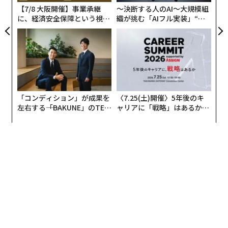
【7/8 大阪開催】事業承継
〜決断する人のAI〜大規模組
に、経済安全保障という視点
織が挑む「AIフル実装」“使
が加わるとき──経営者が問
う”企業から“動く”企業へ【N
われる新たな判断軸
TTドコモビジネス×PwC】
「コンディション」が成果を
〈7.25(土)開催〉5年後のキ
左右する――「BAKUNE」のTEN
ャリアに「戦略」はあるか。
TIALが支える「挑戦者の明
トップエグゼクティブのキャ
翻訳・編集＝遠藤宗生
日」
リアに触れる1日│CAREER S
UMMIT 2026
2026年9月号発売中
最新号の購入はこちらから
メンバーシップに登録する