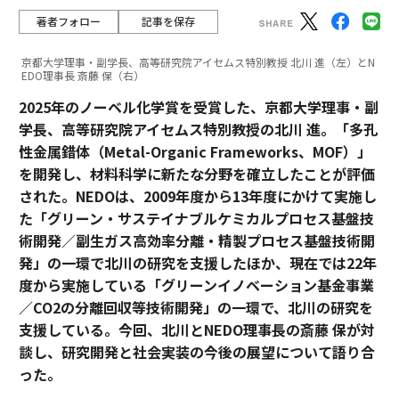
著者フォロー
記事を保存
京都大学理事・副学長、高等研究院アイセムス特別教授 北川 進（左）とN
EDO理事長 斎藤 保（右）
2025年のノーベル化学賞を受賞した、京都大学理事・副
学長、高等研究院アイセムス特別教授の北川 進。「多孔
性金属錯体（Metal-Organic Frameworks、MOF）」
を開発し、材料科学に新たな分野を確立したことが評価
された。NEDOは、2009年度から13年度にかけて実施し
た「グリーン・サステイナブルケミカルプロセス基盤技
術開発／副生ガス高効率分離・精製プロセス基盤技術開
発」の一環で北川の研究を支援したほか、現在では22年
度から実施している「グリーンイノベーション基金事業
／CO2の分離回収等技術開発」の一環で、北川の研究を
支援している。今回、北川とNEDO理事長の斎藤 保が対
談し、研究開発と社会実装の今後の展望について語り合
った。