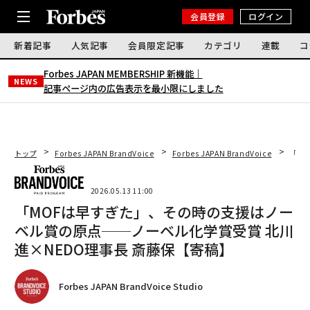
会員登録
ログイン
新着記事
人気記事
会員限定記事
カテゴリ
連載
コ
Forbes JAPAN MEMBERSHIP 新機能｜
NEWS
記事ページ内の広告表示を最小限にしました
トップ
Forbes JAPAN BrandVoice
Forbes JAPAN BrandVoice
「M
2026.05.13 11:00
「MOFは早すぎた」、その時の支援はノー
ベル賞の原点──ノーベル化学賞受賞 北川
進×NEDO理事長 斎藤保【寄稿】
Forbes JAPAN BrandVoice Studio