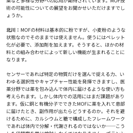
薬など多様な分野への応用が期待されています。MOF技
術の可能性についての展望をお聞かせいただけますでし
ょうか。
北川：
MOFの材料は基本的に粉ですが、小麦粉のような
状態なのでそのままでは使えません。使うにはペレット
化が必要で、添加剤を加えます。そうすると、ほかの材
料との組み合わせによって新しい機能が生まれることに
なります。
センサーであれば特定の物質だけを選んで捉える力、い
わゆる選択性やキャプチャー性能を発揮できますし、医
薬分野では薬を包み込んで体内に届けるような使い方も
考えられます。しかし体内での活用にはまだ課題があり
ます。仮に銅と有機分子でできたMOFに薬を入れて患部
に届けたとき、副作用が出たらどうするのか。それを避
けるために、カルシウムと糖で構成したフレームワーク
であれば体内で分解・代謝されるのではないか──こう