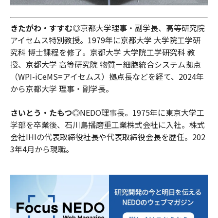
きたがわ・すすむ◎
京都大学理事・副学長、高等研究院
アイセムス特別教授。1979年に京都大学 大学院工学研
究科 博士課程を修了。京都大学 大学院工学研究科 教
授、京都大学 高等研究院 物質－細胞統合システム拠点
（WPI-iCeMS=アイセムス）拠点長などを経て、2024年
から京都大学 理事・副学長。
さいとう・たもつ◎
NEDO理事長。1975年に東京大学工
学部を卒業後、石川島播磨重工業株式会社に入社。株式
会社IHIの代表取締役社長や代表取締役会長を歴任。202
3年4月から現職。