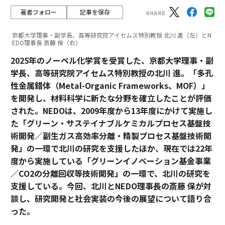
著者フォロー
記事を保存
京都大学理事・副学長、高等研究院アイセムス特別教授 北川 進（左）とN
EDO理事長 斎藤 保（右）
2025年のノーベル化学賞を受賞した、京都大学理事・副
学長、高等研究院アイセムス特別教授の北川 進。「多孔
性金属錯体（Metal-Organic Frameworks、MOF）」
を開発し、材料科学に新たな分野を確立したことが評価
された。NEDOは、2009年度から13年度にかけて実施し
た「グリーン・サステイナブルケミカルプロセス基盤技
術開発／副生ガス高効率分離・精製プロセス基盤技術開
発」の一環で北川の研究を支援したほか、現在では22年
度から実施している「グリーンイノベーション基金事業
／CO2の分離回収等技術開発」の一環で、北川の研究を
支援している。今回、北川とNEDO理事長の斎藤 保が対
談し、研究開発と社会実装の今後の展望について語り合
った。