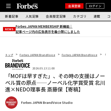
会員登録
ログイン
新着記事
人気記事
会員限定記事
カテゴリ
連載
コ
Forbes JAPAN MEMBERSHIP 新機能｜
NEWS
記事ページ内の広告表示を最小限にしました
トップ
Forbes JAPAN BrandVoice
Forbes JAPAN BrandVoice
「M
2026.05.13 11:00
「MOFは早すぎた」、その時の支援はノー
ベル賞の原点──ノーベル化学賞受賞 北川
進×NEDO理事長 斎藤保【寄稿】
Forbes JAPAN BrandVoice Studio