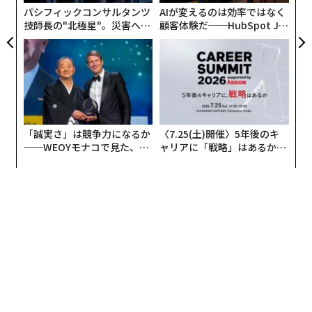
パシフィックコンサルタンツ
AIが変えるのは効率ではなく
技師長の"北極星"。災害への
顧客体験だ──HubSpot Ja
無力感を乗り越え見つけた、
panが語る「Grow Better」
編集 = 木内涼子
防災一筋20年の答え
な組織のつくり方
2026年9月号発売中
「誠実さ」は競争力になるか
〈7.25(土)開催〉5年後のキ
最新号の購入はこちらから
──WEOYモナコで見た、く
ャリアに「戦略」はあるか。
ら寿司の経営哲学
トップエグゼクティブのキャ
リアに触れる1日│CAREER S
UMMIT 2026
メンバーシップに登録する
関連記事
「遺伝子レベル」で免疫システムが向上？ 瞑想による健康増進