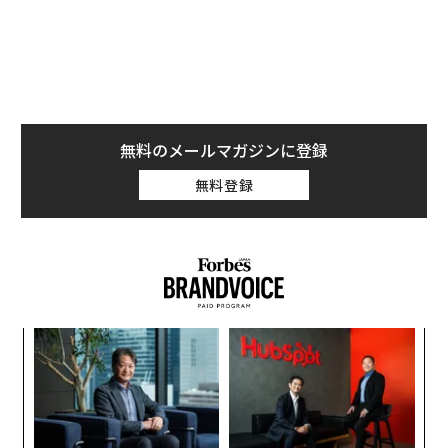
無料のメールマガジンに登録
無料登録
「
左右
T
挑
日
よっ
PA