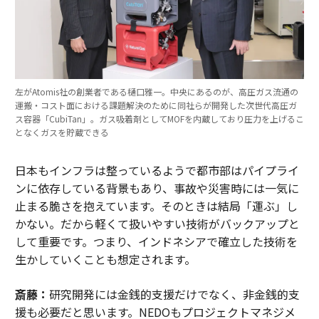
左がAtomis社の創業者である樋口雅一。中央にあるのが、高圧ガス流通の
運搬・コスト面における課題解決のために同社らが開発した次世代高圧ガ
ス容器「CubiTan」。ガス吸着剤としてMOFを内蔵しており圧力を上げるこ
となくガスを貯蔵できる
日本もインフラは整っているようで都市部はパイプライ
ンに依存している背景もあり、事故や災害時には一気に
止まる脆さを抱えています。そのときは結局「運ぶ」し
かない。だから軽くて扱いやすい技術がバックアップと
して重要です。つまり、インドネシアで確立した技術を
生かしていくことも想定されます。
斎藤：
研究開発には金銭的支援だけでなく、非金銭的支
援も必要だと思います。NEDOもプロジェクトマネジメ