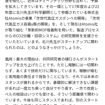
援を強化し、近年はディープテック分野も含めて、予算
を拡大してきています。その一環として17年度および22
年度に北川先生が科学顧問として参画されている株式会
社Atomisの事業「次世代高圧ガスボンベの開発」「次世
代高圧ガス容器γ版の開発」を、そして現在はAtomis社
が取り組む「革新的MOF吸着剤を用いた、製造プロセス
からのCO2分離・回収システム」の研究開発を支援させ
ていただいています。北川先生がスタートアップに関わ
られたのは、どのようなきっかけでしょうか。
北川：
最大の理由は、共同研究者の樋口さんがスタート
アップを立ち上げたことです。ただし報酬には一切関わ
らず、あくまで技術だけに関与しています。報酬が絡む
と実用面の責任まで背負うことになり、それでは本来の
スタンスが崩れるからです。基礎的に解決できない課題
があれば一度立ち戻って自分でやり直す。一方で改良レ
ベルの相談はいつでも受ける、そういう距離感で関わっ
ています。今後も同じスタンスであれば、別のスタート