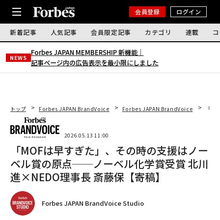
会員登録
ログイン
新着記事
人気記事
会員限定記事
カテゴリ
連載
コ
Forbes JAPAN MEMBERSHIP 新機能｜
NEWS
記事ページ内の広告表示を最小限にしました
トップ
Forbes JAPAN BrandVoice
Forbes JAPAN BrandVoice
「M
2026.05.13 11:00
「MOFは早すぎた」、その時の支援はノー
ベル賞の原点──ノーベル化学賞受賞 北川
進×NEDO理事長 斎藤保【寄稿】
Forbes JAPAN BrandVoice Studio