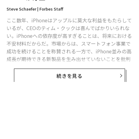
Steve Schaefer | Forbes Staff
ここ数年、iPhoneはアップルに莫大な利益をもたらして
いるが、CEOのティム・クックは喜んでばかりいられな
い。iPhoneへの依存度が高すぎることは、将来における
不安材料だからだ。市場からは、スマートフォン事業で
成功を続けることを称賛される一方で、iPhone並みの高
成長が期待できる新製品を生み出せていないことを批判
されている。クックは、製品開発を補強するために大規
模なM&Aの実施を検討するべきかもしれない。
続きを見る
FBRのアナリストDan Ivesは12月10日、まさにこの点を
指摘した。「我々は、クックが次の10年間の成長をけん
引する製品を開発することに集中していると確信してい
る」とIvesはレポートの中で述べ、アップルが現在取り
組んでいるのはiPhone 7の開発だけではない可能性を示
唆した。