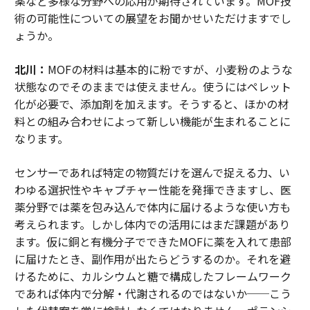
薬など多様な分野への応用が期待されています。MOF技
術の可能性についての展望をお聞かせいただけますでし
ょうか。
北川：
MOFの材料は基本的に粉ですが、小麦粉のような
状態なのでそのままでは使えません。使うにはペレット
化が必要で、添加剤を加えます。そうすると、ほかの材
料との組み合わせによって新しい機能が生まれることに
なります。
センサーであれば特定の物質だけを選んで捉える力、い
わゆる選択性やキャプチャー性能を発揮できますし、医
薬分野では薬を包み込んで体内に届けるような使い方も
考えられます。しかし体内での活用にはまだ課題があり
ます。仮に銅と有機分子でできたMOFに薬を入れて患部
に届けたとき、副作用が出たらどうするのか。それを避
けるために、カルシウムと糖で構成したフレームワーク
であれば体内で分解・代謝されるのではないか──こう