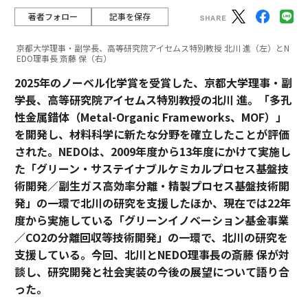
著者フォロー
記事を保存
京都大学理事・副学長、高等研究院アイセムス特別教授 北川 進（左）とN
EDO理事長 斎藤 保（右）
2025年のノーベル化学賞を受賞した、京都大学理事・副
学長、高等研究院アイセムス特別教授の北川 進。「多孔
性金属錯体（Metal-Organic Frameworks、MOF）」
を開発し、材料科学に新たな分野を確立したことが評価
された。NEDOは、2009年度から13年度にかけて実施し
た「グリーン・サステイナブルケミカルプロセス基盤技
術開発／副生ガス高効率分離・精製プロセス基盤技術開
発」の一環で北川の研究を支援したほか、現在では22年
度から実施している「グリーンイノベーション基金事業
／CO2の分離回収等技術開発」の一環で、北川の研究を
支援している。今回、北川とNEDO理事長の斎藤 保が対
談し、研究開発と社会実装の今後の展望について語り合
った。