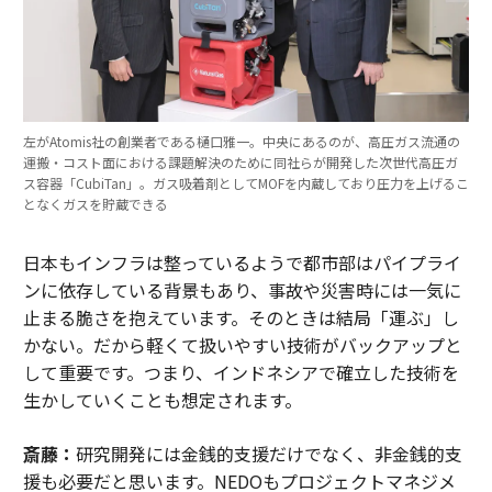
左がAtomis社の創業者である樋口雅一。中央にあるのが、高圧ガス流通の
運搬・コスト面における課題解決のために同社らが開発した次世代高圧ガ
ス容器「CubiTan」。ガス吸着剤としてMOFを内蔵しており圧力を上げるこ
となくガスを貯蔵できる
日本もインフラは整っているようで都市部はパイプライ
ンに依存している背景もあり、事故や災害時には一気に
止まる脆さを抱えています。そのときは結局「運ぶ」し
かない。だから軽くて扱いやすい技術がバックアップと
して重要です。つまり、インドネシアで確立した技術を
生かしていくことも想定されます。
斎藤：
研究開発には金銭的支援だけでなく、非金銭的支
援も必要だと思います。NEDOもプロジェクトマネジメ