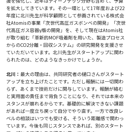
援を強化し、近年はディープテック分野も含めて、予算
を拡大してきています。その一環として17年度および22
年度に北川先生が科学顧問として参画されている株式会
社Atomisの事業「次世代高圧ガスボンベの開発」「次世
代高圧ガス容器γ版の開発」を、そして現在はAtomis社
が取り組む「革新的MOF吸着剤を用いた、製造プロセス
からのCO2分離・回収システム」の研究開発を支援させ
ていただいています。北川先生がスタートアップに関わ
られたのは、どのようなきっかけでしょうか。
北川：
最大の理由は、共同研究者の樋口さんがスタート
アップを立ち上げたことです。ただし報酬には一切関わ
らず、あくまで技術だけに関与しています。報酬が絡む
と実用面の責任まで背負うことになり、それでは本来の
スタンスが崩れるからです。基礎的に解決できない課題
があれば一度立ち戻って自分でやり直す。一方で改良レ
ベルの相談はいつでも受ける、そういう距離感で関わっ
ています。今後も同じスタンスであれば、別のスタート