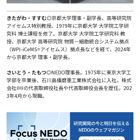
きたがわ・すすむ◎
京都大学理事・副学長、高等研究院
アイセムス特別教授。1979年に京都大学 大学院工学研
究科 博士課程を修了。京都大学 大学院工学研究科 教
授、京都大学 高等研究院 物質－細胞統合システム拠点
（WPI-iCeMS=アイセムス）拠点長などを経て、2024年
から京都大学 理事・副学長。
さいとう・たもつ◎
NEDO理事長。1975年に東京大学工
学部を卒業後、石川島播磨重工業株式会社に入社。株式
会社IHIの代表取締役社長や代表取締役会長を歴任。202
3年4月から現職。