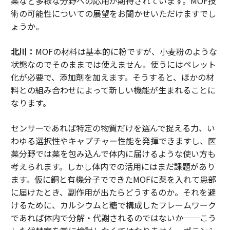
薬など多様な分野への応用が期待されています。MOF技
術の可能性についての展望をお聞かせいただけますでし
ょうか。
北川：
MOFの材料は基本的に粉ですが、小麦粉のような
状態なのでそのままでは使えません。使うにはペレット
化が必要で、添加剤を加えます。そうすると、ほかの材
料との組み合わせによって新しい機能が生まれることに
なります。
センサーであれば特定の物質だけを選んで捉える力、い
わゆる選択性やキャプチャー性能を発揮できますし、医
薬分野では薬を包み込んで体内に届けるような使い方も
考えられます。しかし体内での活用にはまだ課題があり
ます。仮に銅と有機分子でできたMOFに薬を入れて患部
に届けたとき、副作用が出たらどうするのか。それを避
けるために、カルシウムと糖で構成したフレームワーク
であれば体内で分解・代謝されるのではないか──こう