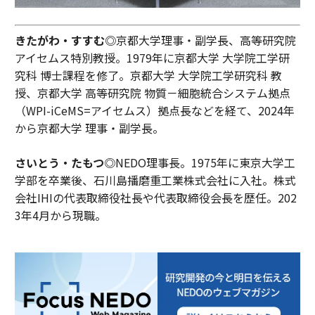
きたがわ・すすむ◎
京都大学理事・副学長、高等研究院
アイセムス特別教授。1979年に京都大学 大学院工学研
究科 博士課程を修了。京都大学 大学院工学研究科 教
授、京都大学 高等研究院 物質－細胞統合システム拠点
（WPI-iCeMS=アイセムス）拠点長などを経て、2024年
から京都大学 理事・副学長。
さいとう・たもつ◎
NEDO理事長。1975年に東京大学工
学部を卒業後、石川島播磨重工業株式会社に入社。株式
会社IHIの代表取締役社長や代表取締役会長を歴任。202
3年4月から現職。