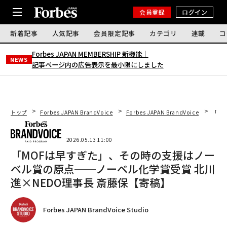
会員登録
ログイン
新着記事
人気記事
会員限定記事
カテゴリ
連載
コ
Forbes JAPAN MEMBERSHIP 新機能｜
NEWS
記事ページ内の広告表示を最小限にしました
トップ
Forbes JAPAN BrandVoice
Forbes JAPAN BrandVoice
「M
2026.05.13 11:00
「MOFは早すぎた」、その時の支援はノー
ベル賞の原点──ノーベル化学賞受賞 北川
進×NEDO理事長 斎藤保【寄稿】
Forbes JAPAN BrandVoice Studio