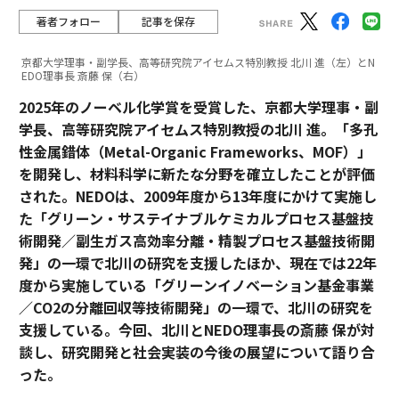
著者フォロー
記事を保存
京都大学理事・副学長、高等研究院アイセムス特別教授 北川 進（左）とN
EDO理事長 斎藤 保（右）
2025年のノーベル化学賞を受賞した、京都大学理事・副
学長、高等研究院アイセムス特別教授の北川 進。「多孔
性金属錯体（Metal-Organic Frameworks、MOF）」
を開発し、材料科学に新たな分野を確立したことが評価
された。NEDOは、2009年度から13年度にかけて実施し
た「グリーン・サステイナブルケミカルプロセス基盤技
術開発／副生ガス高効率分離・精製プロセス基盤技術開
発」の一環で北川の研究を支援したほか、現在では22年
度から実施している「グリーンイノベーション基金事業
／CO2の分離回収等技術開発」の一環で、北川の研究を
支援している。今回、北川とNEDO理事長の斎藤 保が対
談し、研究開発と社会実装の今後の展望について語り合
った。