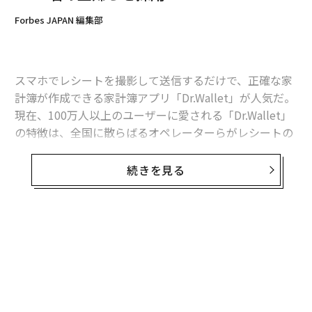
Forbes JAPAN 編集部
スマホでレシートを撮影して送信するだけで、正確な家
計簿が作成できる家計簿アプリ「Dr.Wallet」が人気だ。
現在、100万人以上のユーザーに愛される「Dr.Wallet」
の特徴は、全国に散らばるオペレーターらがレシートの
内容を目視で確認し、手作業でデータ入力を行っている
点。
続きを見る
家計簿アプリは各社からリリース中だが、その多くがOC
R（自動文字認識技術）に頼っているため、認識精度は
十分とは言えない。それに対し、入力オペレーターが手
動でデータを入力する「Dr.Wallet」は「99%以上」の認
識精度を誇る。
「手作業で入力することで競合のアプリと差別化を図
り、地方の労働力をテレワークの形で活用することで、