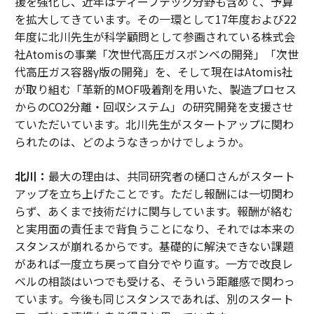
援を強化し、近年はディープテック分野も含めて、予算
を拡大してきています。その一環として17年度および22
年度に北川先生が科学顧問として参画されている株式会
社Atomisの事業「次世代高圧ガスボンベの開発」「次世
代高圧ガス容器γ版の開発」を、そして現在はAtomis社
が取り組む「革新的MOF吸着剤を用いた、製造プロセス
からのCO2分離・回収システム」の研究開発を支援させ
ていただいています。北川先生がスタートアップに関わ
られたのは、どのようなきっかけでしょうか。
北川：
最大の理由は、共同研究者の樋口さんがスタート
アップを立ち上げたことです。ただし報酬には一切関わ
らず、あくまで技術だけに関与しています。報酬が絡む
と実用面の責任まで背負うことになり、それでは本来の
スタンスが崩れるからです。基礎的に解決できない課題
があれば一度立ち戻って自分でやり直す。一方で改良レ
ベルの相談はいつでも受ける、そういう距離感で関わっ
ています。今後も同じスタンスであれば、別のスタート