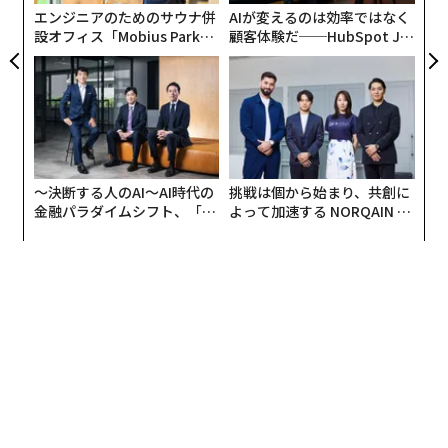
エンジニアのためのサウナ併
AIが変えるのは効率ではなく
はい。その頃、既に同様のアプリは各社からリリースさ
設オフィス「Mobius Park」
顧客体験だ──HubSpot Ja
れていましたが、OCRに頼るものは認識精度が低かっ
がオープン──タマディック
panが語る「Grow Better」
た。最後のラストワンマイルの壁を超えるには、やはり
が健康経営を徹底する理由
な組織のつくり方
手動入力が必須だと思いました。当時はクラウドワーク
スやランサーズなどのクラウドソーシングの仕組みが定
着し始めた頃。ワーカーさんたちに仕事を依頼する仕組
みを整えて、最初は10名ほどの入力部隊でサービスを立
ち上げました。その2年ほど前だったら「Dr.Wallet」は
〜決断する人のAI〜AI時代の
挑戦は個から始まり、共創に
金融パラダイムシフト、「超
よって加速する NORQAIN JA
誕生していなかったと思います。
個別化」の核心 【MUFG×ウ
PAN 特別座談会
ェルスナビ×PwC】
――現在、入力作業を担当しているのはどんな方たちなんで
すか？
地方に住む子供を持つ主婦の方たちを中心に、約2000名
のネットワークを構築しています。地方ではコンビニで
レジ打ちの仕事をやろうとしても、通勤に車で数十分も
かかったり、子供が居て目が離せないという家庭も多
い。時間に縛られず、自分が作業をしたい時にいつでも