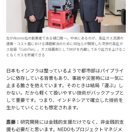
左がAtomis社の創業者である樋口雅一。中央にあるのが、高圧ガス流通の
運搬・コスト面における課題解決のために同社らが開発した次世代高圧ガ
ス容器「CubiTan」。ガス吸着剤としてMOFを内蔵しており圧力を上げるこ
となくガスを貯蔵できる
日本もインフラは整っているようで都市部はパイプライ
ンに依存している背景もあり、事故や災害時には一気に
止まる脆さを抱えています。そのときは結局「運ぶ」し
かない。だから軽くて扱いやすい技術がバックアップと
して重要です。つまり、インドネシアで確立した技術を
生かしていくことも想定されます。
斎藤：
研究開発には金銭的支援だけでなく、非金銭的支
援も必要だと思います。NEDOもプロジェクトマネジメ