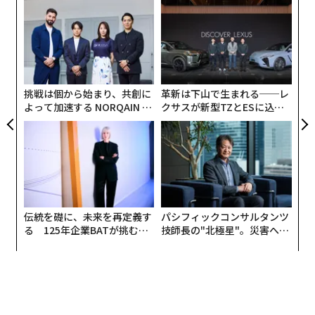
ナ併
〜
k」
織
ック
う
な
由
T
術
た
ア
挑戦は個から始まり、共創に
革新は下山で生まれる──レ
よって加速する NORQAIN JA
クサスが新型TZとESに込め
PAN 特別座談会
た「DISCOVER」の哲学
伝統を礎に、未来を再定義す
パシフィックコンサルタンツ
る 125年企業BATが挑むス
技師長の"北極星"。災害への
モークレスな未来
無力感を乗り越え見つけた、
防災一筋20年の答え