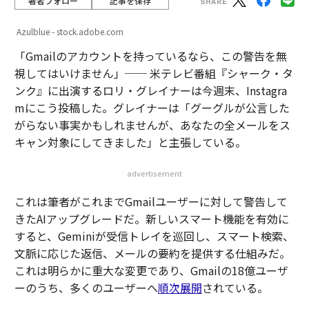
著者フォロー
記事を保存
Azulblue - stock.adobe.com
「Gmailのアカウントを持っているなら、この警告を無
視してはいけません」── 米テレビ番組『シャーク・タ
ンク』に出演するロリ・グレイナーは今週末、Instagra
mにこう投稿した。グレイナーは「グーグルが公言した
がらない事実かもしれませんが、あなたの全メールをス
キャン対象にしてきました」と主張している。
advertisement
これは筆者がこれまでGmailユーザーに対して警告して
きたAIアップグレードだ。新しいスマート機能を有効に
すると、Geminiが受信トレイを巡回し、スマート検索、
文脈に応じた返信、メールの要約を提供する仕組みだ。
これは明らかに重大な変更であり、Gmailの18億ユーザ
ーのうち、多くのユーザーへ
順次展開
されている。