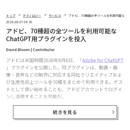
トップ
テクノロジー
サービス
アドビ、70種超の全ツールを利用可能なCh
2026.08.07 09:30
アドビ、70種超の全ツールを利用可能な
ChatGPT用プラグインを投入
David Bloom | Contributor
アドビは米国時間2026年8月6日、「
Adobe for ChatGPT
」プラグインを公開した。同プラグインは、動画・画
像・音声などの制作に対応する同社クリエイティブおよ
び生産性向上ツール全70種をまとめて利用できる。ゲス
トとして使い始めることも、アドビアカウントでログイ
ンし活用することも可能だ。
OpenAIのプロダクト責任者Vibhor Chhabraは
声明
で、
続きを見る
「我々はChatGPTを、目の前のタスクに最適な機能とユ
ーザーを結びつけるものにしようとしている」と述べ