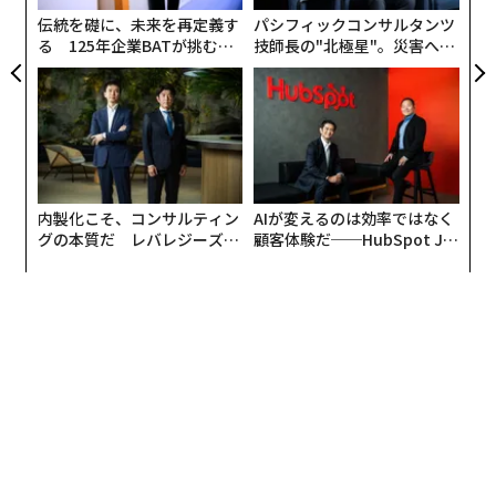
が
伝統を礎に、未来を再定義す
パシフィックコンサルタンツ
る 125年企業BATが挑むス
技師長の"北極星"。災害への
モークレスな未来
無力感を乗り越え見つけた、
防災一筋20年の答え
『
ありのままの君を受け入れる学びの多様化学校
』（不登校と向き合い「そろえ
る」文化を解きほぐす』（明治図書出版刊）
ここでは塩瀬氏が同校でも実践してきた「理想の学校づ
くり」や、これまでに出会ったさまざまな生徒、教師た
ちからの学びをまとめた『
内製化こそ、コンサルティン
AIが変えるのは効率ではなく
ありのままの君を受け入れる学びの多様化学校
不登校と
グの本質だ レバレジーズが
顧客体験だ──HubSpot Ja
向き合い「そろえる」文化を解きほぐす』（明治図書出
実践する、次世代ファームの
panが語る「Grow Better」
全貌
な組織のつくり方
版刊）から、以下転載で紹介する。
透明な最前列で学ぶ
2021年の冬にClubhouse（クラブハウス）という音声S
NSの爆発的なブームがあったことは覚えておられるでし
ょうか。