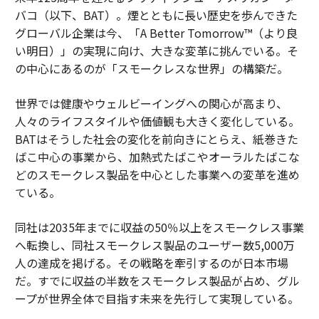
バコ（以下、BAT）。煙とともに長い歴史を歩んできた
グローバル企業は今、「A Better Tomorrow™（より良
い明日）」の実現に向け、大きな変革に挑んでいる。そ
の中心にあるのが「スモークレスな世界」の構築だ。
世界では健康やウェルビーイングへの関心が高まり、
人々のライフスタイルや価値観も大きく変化している。
BATはそうした社会の変化を前向きにとらえ、紙巻きた
ばこ中心の事業から、加熱式たばこやオーラルたばこな
どのスモークレス製品を中心とした事業への変革を進め
ている。
同社は2035年までに収益の50％以上をスモークレス事業
へ転換し、同社スモークレス製品のユーザー数5,000万
人の達成を掲げる。その戦略を牽引するのが日本市場
だ。すでに収益の半数をスモークレス製品が占め、グル
ープが世界全体で目指す未来を先行して実現している。