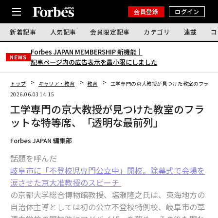
会員登録
ログイン
新着記事
人気記事
会員限定記事
カテゴリ
連載
コ
Forbes JAPAN MEMBERSHIP 新機能｜
NEWS
記事ページ内の広告表示を最小限にしました
トップ
キャリア・教育
教育
工学専門の京大教授が見つけた教室のフラッ
2026.06.03 14:15
工学専門の京大教授が見つけた教室のフラ
ットな特等席、「透明な最前列」
Forbes JAPAN 編集部
話題を呼んだ
岐阜市に「不登校児専門公立中」開校。除幕式で会場を
涙させた京大准教授のスピーチ
の京都大学総合博物館教授、塩瀬隆之氏は、東海地方の
自治体主導としては初の公立不登校特例校、岐阜市の草