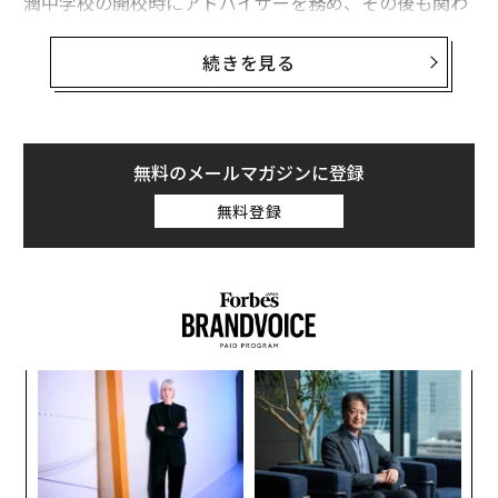
潤中学校の開校時にアドバイザーを務め、その後も関わ
りを続ける。
続きを見る
塩瀬氏は「機械学習による熟練技能継承支援システムの
研究」が専門で、ATR知能ロボティクス研究所研究員も
務めた工学博士である一方、NHK Eテレ「カガクノミカ
タ」番組制作委員、日本科学未来館「“おや？”っこひろ
無料のメールマガジンに登録
ば」総合監修者、文部科学省中央教育審議会委員（数理
無料登録
探究）を務めるなど、教育の分野にも貢献は多い。
“
変え
シ
FE
グ
エ
0年
設オ
が