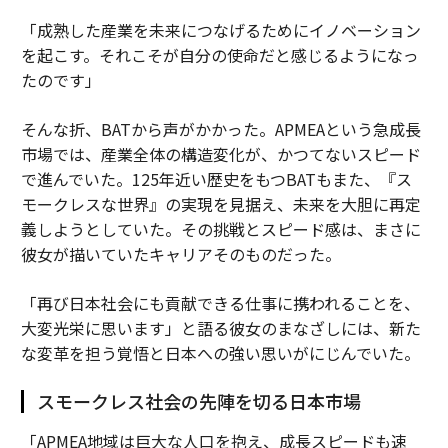
「成熟した産業を未来につなげるためにイノベーション
を起こす。それこそが自分の使命だと感じるようになっ
たのです」
そんな折、BATから声がかかった。APMEAという急成長
市場では、産業全体の構造変化が、かつてないスピード
で進んでいた。125年近い歴史をもつBATもまた、『ス
モークレスな世界』の実現を見据え、未来を大胆に再定
義しようとしていた。その挑戦とスピード感は、まさに
彼女が描いていたキャリアそのものだった。
「再び日本社会にも貢献できる仕事に携われることを、
大変光栄に思います」と語る彼女のまなざしには、新た
な変革を担う覚悟と日本への強い思いがにじんでいた。
スモークレス社会の先陣を切る日本市場
「APMEA地域は巨大な人口を抱え、成長スピードも速