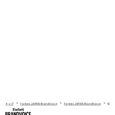
トップ
Forbes JAPAN BrandVoice
Forbes JAPAN BrandVoice
伝統