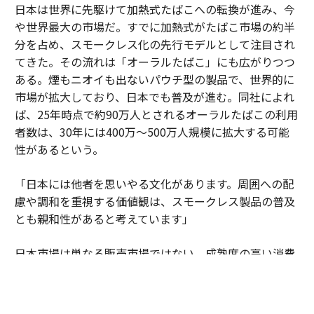
日本は世界に先駆けて加熱式たばこへの転換が進み、今
や世界最大の市場だ。すでに加熱式がたばこ市場の約半
分を占め、スモークレス化の先行モデルとして注目され
てきた。その流れは「オーラルたばこ」にも広がりつつ
ある。煙もニオイも出ないパウチ型の製品で、世界的に
市場が拡大しており、日本でも普及が進む。同社によれ
ば、25年時点で約90万人とされるオーラルたばこの利用
者数は、30年には400万～500万人規模に拡大する可能
性があるという。
「日本には他者を思いやる文化があります。周囲への配
慮や調和を重視する価値観は、スモークレス製品の普及
とも親和性があると考えています」
日本市場は単なる販売市場ではない。成熟度の高い消費
者の期待水準が企業に絶え間ない進化を促している。細
部へのこだわりや品質への妥協のない姿勢が、新しい製
品やサービスを磨き上げる場となっている。そこで培わ