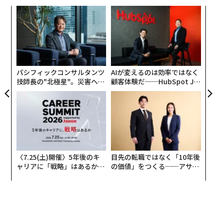
いという。
ナ併
ア
k」
の
ック
た
伝
由
る
モ
パシフィックコンサルタンツ
AIが変えるのは効率ではなく
技師長の"北極星"。災害への
顧客体験だ──HubSpot Ja
無力感を乗り越え見つけた、
panが語る「Grow Better」
防災一筋20年の答え
な組織のつくり方
〈7.25(土)開催〉5年後のキ
目先の転職ではなく「10年後
ャリアに「戦略」はあるか。
の価値」をつくる──アサイ
トップエグゼクティブのキャ
ンの長期伴走型支援とは
リアに触れる1日│CAREER S
UMMIT 2026