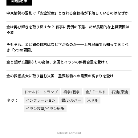
関連記事
中東情勢の混乱で「安全資産」とされる金価格が下落しているのはなぜか
金は再び輝きを取り戻すか？ 有事に異例の下落、だが長期的な上昇要因は
不変
そもそも、金と銀の価格はなぜ下がるのか──上昇局面でも知っておくべ
き「5つの要因」
金と銀が3週間ぶりの高値、米国とイランの停戦合意を受けて
金の採掘拡大に取り組む米国 重要鉱物への需要の高まりを受け
ドナルド・トランプ
紛争/戦争
金/ゴールド
石油/原油
タグ：
インフレーション
銀/シルバー
米ドル
イラン攻撃/イラン紛争
advertisement