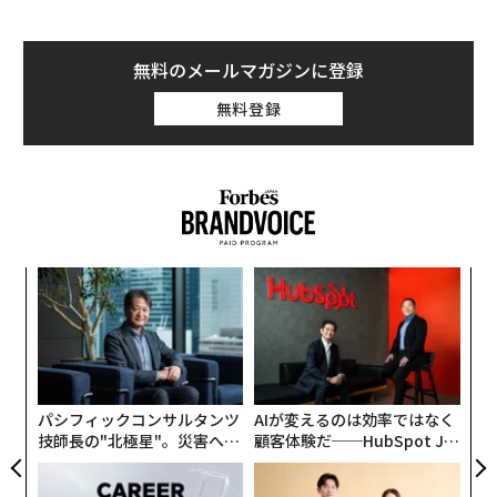
無料のメールマガジンに登録
無料登録
ナ併
ア
k」
の
ック
た
伝
由
る
モ
パシフィックコンサルタンツ
AIが変えるのは効率ではなく
技師長の"北極星"。災害への
顧客体験だ──HubSpot Ja
無力感を乗り越え見つけた、
panが語る「Grow Better」
防災一筋20年の答え
な組織のつくり方