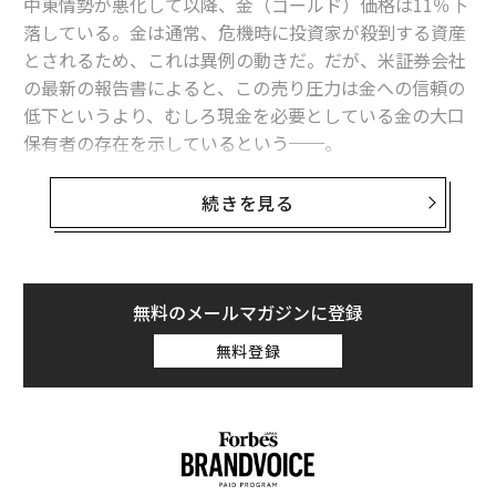
中東情勢が悪化して以降、金（ゴールド）価格は11％下
落している。金は通常、危機時に投資家が殺到する資産
とされるため、これは異例の動きだ。だが、米証券会社
の最新の報告書によると、この売り圧力は金への信頼の
低下というより、むしろ現金を必要としている金の大口
保有者の存在を示しているという──。
中東情勢が混乱すれば、金は投資家にとっての避難先と
続きを見る
なるはずだった。ところが、2月28日に米国がイランへ
の攻撃を開始して以降、金価格は11％下落しており、
「安全資産」としての評価に疑問が投げかけられてい
る。
無料のメールマガジンに登録
無料登録
この結果は逆説的に思える。世界情勢が不安定になる
と、安全資産の価格は上昇するのが通例だ。しかし、顧
客資産2兆3000億ドル（約359兆円）を擁する米国最大
級の独立系証券会社LPLフィナンシャルが公表した最新
の報告書によると、今回の売り圧力は失敗の兆候ではな