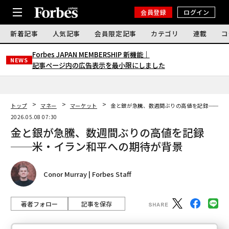
会員登録
ログイン
新着記事
人気記事
会員限定記事
カテゴリ
連載
コ
Forbes JAPAN MEMBERSHIP 新機能｜
NEWS
記事ページ内の広告表示を最小限にしました
トップ
マネー
マーケット
金と銀が急騰、数週間ぶりの高値を記録──米
2026.05.08 07:30
金と銀が急騰、数週間ぶりの高値を記録
──米・イラン和平への期待が背景
Conor Murray | Forbes Staff
著者フォロー
記事を保存