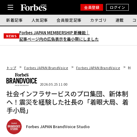
会員登録
ログイン
新着記事
人気記事
会員限定記事
カテゴリ
連載
コ
Forbes JAPAN MEMBERSHIP 新機能｜
NEWS
記事ページ内の広告表示を最小限にしました
トップ
Forbes JAPAN BrandVoice
Forbes JAPAN BrandVoice
社会
2026.05.25 11:00
社会インフラサービスのプロ集団、新体制
へ！震災を経験した社長の「着眼大局、着
手小局」
Forbes JAPAN BrandVoice Studio