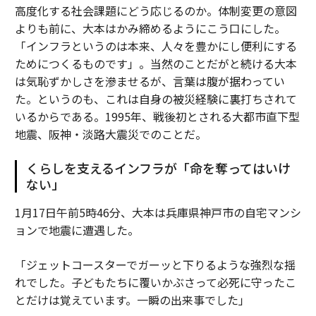
高度化する社会課題にどう応じるのか。体制変更の意図
よりも前に、大本はかみ締めるようにこう口にした。
「インフラというのは本来、人々を豊かにし便利にする
ためにつくるものです」。当然のことだがと続ける大本
は気恥ずかしさを滲ませるが、言葉は腹が据わってい
た。というのも、これは自身の被災経験に裏打ちされて
いるからである。1995年、戦後初とされる大都市直下型
地震、阪神・淡路大震災でのことだ。
くらしを支えるインフラが「命を奪ってはいけ
ない」
1月17日午前5時46分、大本は兵庫県神戸市の自宅マンシ
ョンで地震に遭遇した。
「ジェットコースターでガーッと下りるような強烈な揺
れでした。子どもたちに覆いかぶさって必死に守ったこ
とだけは覚えています。一瞬の出来事でした」