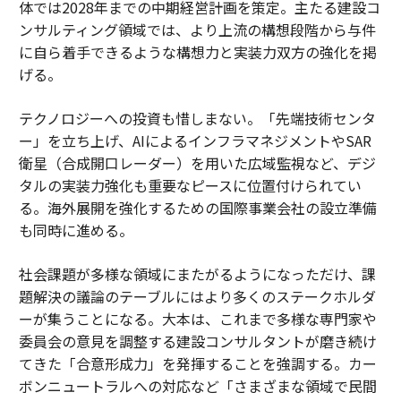
体では2028年までの中期経営計画を策定。主たる建設コ
ンサルティング領域では、より上流の構想段階から与件
に自ら着手できるような構想力と実装力双方の強化を掲
げる。
テクノロジーへの投資も惜しまない。「先端技術センタ
ー」を立ち上げ、AIによるインフラマネジメントやSAR
衛星（合成開口レーダー）を用いた広域監視など、デジ
タルの実装力強化も重要なピースに位置付けられてい
る。海外展開を強化するための国際事業会社の設立準備
も同時に進める。
社会課題が多様な領域にまたがるようになっただけ、課
題解決の議論のテーブルにはより多くのステークホルダ
ーが集うことになる。大本は、これまで多様な専門家や
委員会の意見を調整する建設コンサルタントが磨き続け
てきた「合意形成力」を発揮することを強調する。カー
ボンニュートラルへの対応など「さまざまな領域で民間