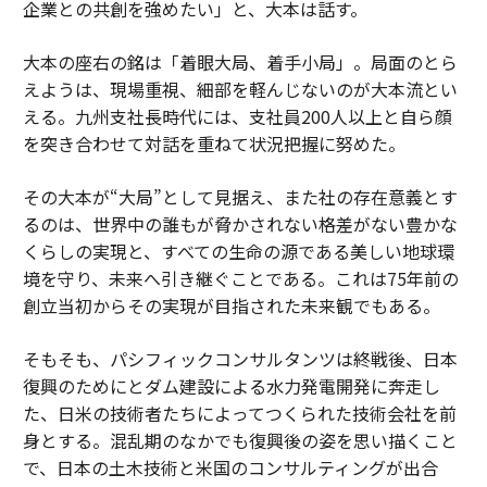
企業との共創を強めたい」と、大本は話す。
大本の座右の銘は「着眼大局、着手小局」。局面のとら
えようは、現場重視、細部を軽んじないのが大本流とい
える。九州支社長時代には、支社員200人以上と自ら顔
を突き合わせて対話を重ねて状況把握に努めた。
その大本が“大局”として見据え、また社の存在意義とす
るのは、世界中の誰もが脅かされない格差がない豊かな
くらしの実現と、すべての生命の源である美しい地球環
境を守り、未来へ引き継ぐことである。これは75年前の
創立当初からその実現が目指された未来観でもある。
そもそも、パシフィックコンサルタンツは終戦後、日本
復興のためにとダム建設による水力発電開発に奔走し
た、日米の技術者たちによってつくられた技術会社を前
身とする。混乱期のなかでも復興後の姿を思い描くこと
で、日本の土木技術と米国のコンサルティングが出合