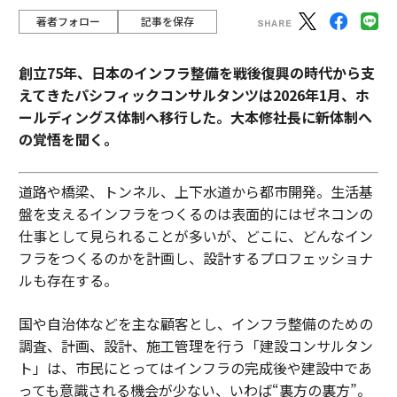
著者フォロー
記事を保存
創立75年、日本のインフラ整備を戦後復興の時代から支
えてきたパシフィックコンサルタンツは2026年1月、ホ
ールディングス体制へ移行した。大本修社長に新体制へ
の覚悟を聞く。
道路や橋梁、トンネル、上下水道から都市開発。生活基
盤を支えるインフラをつくるのは表面的にはゼネコンの
仕事として見られることが多いが、どこに、どんなイン
フラをつくるのかを計画し、設計するプロフェッショナ
ルも存在する。
国や自治体などを主な顧客とし、インフラ整備のための
調査、計画、設計、施工管理を行う「建設コンサルタン
ト」は、市民にとってはインフラの完成後や建設中であ
っても意識される機会が少ない、いわば“裏方の裏方”。