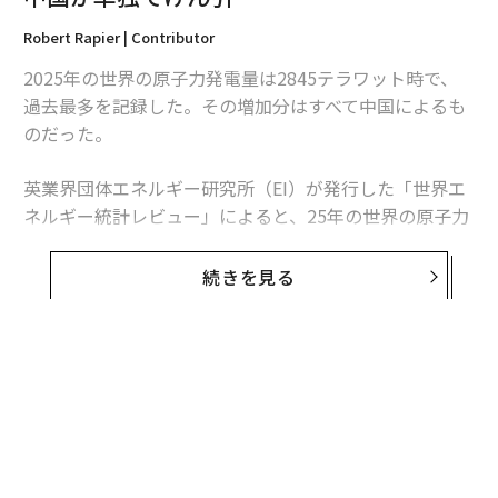
Robert Rapier | Contributor
2025年の世界の原子力発電量は2845テラワット時で、
過去最多を記録した。その増加分はすべて中国によるも
のだった。
英業界団体エネルギー研究所（EI）が発行した「世界エ
ネルギー統計レビュー」によると、25年の世界の原子力
発電量は前年比1.3％、30テラワット時増加した。中国
の増加分は34テラワット時を超えたため、同国を除け
続きを見る
ば、世界の原子力発電量は減少したことになる。
この数字は「世界的な原子力ルネッサンス」という大ま
かな主張より、業界の実情をより的確に捉えている。原
子力発電量は増加しているものの、拡大は特定の国に集
中している。米国は引き続き世界最多の原子力発電所を
稼働させているが、中国は急速にその差を縮めている。
日本は徐々に回復しているが、欧州諸国の多くは10年前