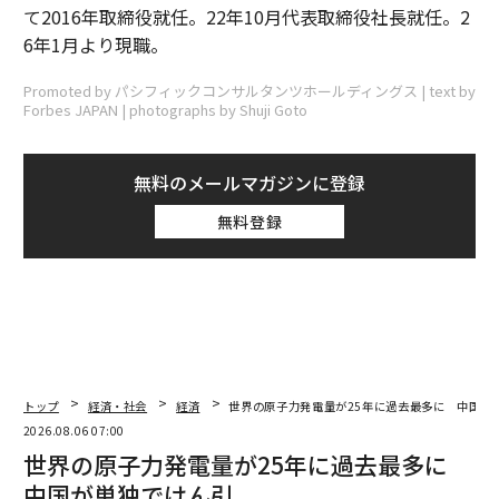
て2016年取締役就任。22年10月代表取締役社長就任。2
6年1月より現職。
Promoted by パシフィックコンサルタンツホールディングス | text by
Forbes JAPAN | photographs by Shuji Goto
無料のメールマガジンに登録
無料登録
トップ
経済・社会
経済
世界の原子力発電量が25年に過去最多に 中国が
2026.08.06 07:00
世界の原子力発電量が25年に過去最多に
中国が単独でけん引