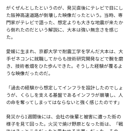
がくぜんとしたというのが、発災直後にテレビで目にし
た阪神高速道路が倒壊した映像だったという。当時、専
門家がテレビで語った、想定よりも大きな地震が来たか
ら倒れたのだという解説に、大本は強い無念さを感じ
た。
愛媛に生まれ、京都大学で耐震工学を学んだ大本は、大
手ゼネコンに就職してからも技術研究開発などで腕を磨
き、技術者畑をひた歩んできた。そうした経験が覆るよ
うな映像だったのだ。
「過去の経験から想定してインフラを設計したのでしょ
うが、くらしを支える基盤であるインフラが崩壊し、人
の命を奪ってしまってはならないと強く感じたのです」
発災から1週間後には、会社の後輩と被害に遭った街の
様子を見て回った。火災で焼け野原となった街は、「戦
後はきっとこうだったと思わせる光景」だった。その