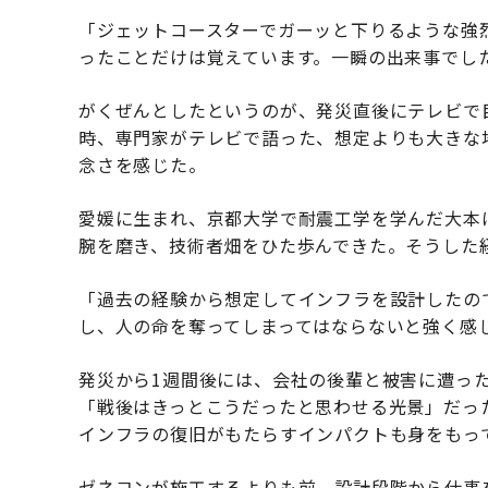
「ジェットコースターでガーッと下りるような強
ったことだけは覚えています。一瞬の出来事でし
がくぜんとしたというのが、発災直後にテレビで
時、専門家がテレビで語った、想定よりも大きな
念さを感じた。
愛媛に生まれ、京都大学で耐震工学を学んだ大本
腕を磨き、技術者畑をひた歩んできた。そうした
「過去の経験から想定してインフラを設計したの
し、人の命を奪ってしまってはならないと強く感
発災から1週間後には、会社の後輩と被害に遭っ
「戦後はきっとこうだったと思わせる光景」だっ
インフラの復旧がもたらすインパクトも身をもっ
ゼネコンが施工するよりも前、設計段階から仕事を