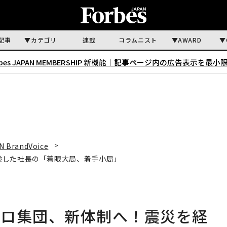
記事
カテゴリ
連載
コラムニスト
AWARD
rbes JAPAN MEMBERSHIP 新機能｜
記事ページ内の広告表示を最小
N BrandVoice
験した社長の「着眼大局、着手小局」
プロ集団、新体制へ！震災を経