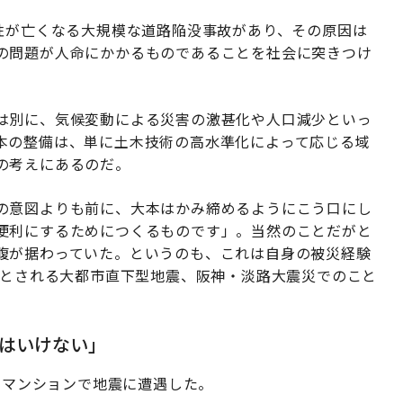
性が亡くなる大規模な道路陥没事故があり、その原因は
の問題が人命にかかるものであることを社会に突きつけ
は別に、気候変動による災害の激甚化や人口減少といっ
本の整備は、単に土木技術の高水準化によって応じる域
の考えにあるのだ。
の意図よりも前に、大本はかみ締めるようにこう口にし
便利にするためにつくるものです」。当然のことだがと
腹が据わっていた。というのも、これは自身の被災経験
初とされる大都市直下型地震、阪神・淡路大震災でのこと
はいけない」
自宅マンションで地震に遭遇した。