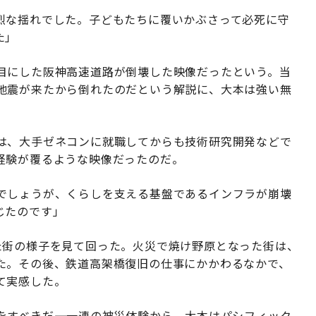
烈な揺れでした。子どもたちに覆いかぶさって必死に守
た」
目にした阪神高速道路が倒壊した映像だったという。当
地震が来たから倒れたのだという解説に、大本は強い無
は、大手ゼネコンに就職してからも技術研究開発などで
経験が覆るような映像だったのだ。
でしょうが、くらしを支える基盤であるインフラが崩壊
じたのです」
た街の様子を見て回った。火災で焼け野原となった街は、
た。その後、鉄道高架橋復旧の仕事にかかわるなかで、
て実感した。
すべきだ――。一連の被災体験から、大本はパシフィック