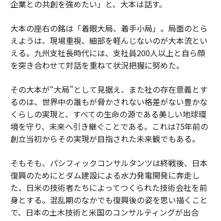
企業との共創を強めたい」と、大本は話す。
大本の座右の銘は「着眼大局、着手小局」。局面のとら
えようは、現場重視、細部を軽んじないのが大本流とい
える。九州支社長時代には、支社員200人以上と自ら顔
を突き合わせて対話を重ねて状況把握に努めた。
その大本が“大局”として見据え、また社の存在意義とす
るのは、世界中の誰もが脅かされない格差がない豊かな
くらしの実現と、すべての生命の源である美しい地球環
境を守り、未来へ引き継ぐことである。これは75年前の
創立当初からその実現が目指された未来観でもある。
そもそも、パシフィックコンサルタンツは終戦後、日本
復興のためにとダム建設による水力発電開発に奔走し
た、日米の技術者たちによってつくられた技術会社を前
身とする。混乱期のなかでも復興後の姿を思い描くこと
で、日本の土木技術と米国のコンサルティングが出合