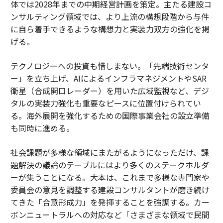
体では2028年までの中期経営計画を策定。主たる建設コ
ンサルティング領域では、より上流の構想段階から与件
に自ら着手できるような構想力と実装力双方の強化を掲
げる。
テクノロジーへの投資も惜しまない。「先端技術センタ
ー」を立ち上げ、AIによるインフラマネジメントやSAR
衛星（合成開口レーダー）を用いた広域監視など、デジ
タルの実装力強化も重要なピースに位置付けられてい
る。海外展開を強化するための国際事業会社の設立準備
も同時に進める。
社会課題が多様な領域にまたがるようになっただけ、課
題解決の議論のテーブルにはより多くのステークホルダ
ーが集うことになる。大本は、これまで多様な専門家や
委員会の意見を調整する建設コンサルタントが磨き続け
てきた「合意形成力」を発揮することを強調する。カー
ボンニュートラルへの対応など「さまざまな領域で民間