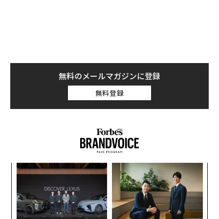
同社のプラットフォームが誇大広告と現実のギャップを
埋めることができると考えている。このプラットフォー
ムは、AIモデルが生成するテキストや画像を評価するプ
ロセスを自動化し、反復処理によりモデルに結果を再学
習させ、信頼性を向上させている。
無料のメールマガジンに登録
無料登録
創に
〜
 JA
金
個
“
ェ
オ
ジ