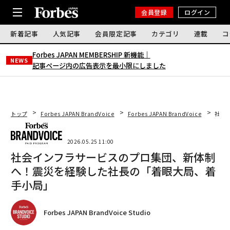
会員登録
ログイン
新着記事
人気記事
会員限定記事
カテゴリ
連載
コ
Forbes JAPAN MEMBERSHIP 新機能｜
NEWS
記事ページ内の広告表示を最小限にしました
トップ
Forbes JAPAN BrandVoice
Forbes JAPAN BrandVoice
社会
2026.05.25 11:00
社会インフラサービスのプロ集団、新体制
へ！震災を経験した社長の「着眼大局、着
手小局」
Forbes JAPAN BrandVoice Studio