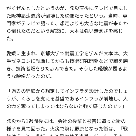
がくぜんとしたというのが、発災直後にテレビで目にし
た阪神高速道路が倒壊した映像だったという。当時、専
門家がテレビで語った、想定よりも大きな地震が来たか
ら倒れたのだという解説に、大本は強い無念さを感じ
た。
愛媛に生まれ、京都大学で耐震工学を学んだ大本は、大
手ゼネコンに就職してからも技術研究開発などで腕を磨
き、技術者畑をひた歩んできた。そうした経験が覆るよ
うな映像だったのだ。
「過去の経験から想定してインフラを設計したのでしょ
うが、くらしを支える基盤であるインフラが崩壊し、人
の命を奪ってしまってはならないと強く感じたのです」
発災から1週間後には、会社の後輩と被害に遭った街の
様子を見て回った。火災で焼け野原となった街は、「戦
後はきっとこうだったと思わせる光景」だった。その