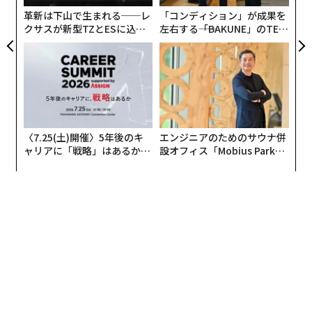
革新は下山で生まれる──レ
「コンディション」が成果を
クサスが新型TZとESに込め
左右する――「BAKUNE」のTEN
た「DISCOVER」の哲学
TIALが支える「挑戦者の明
日」
〈7.25(土)開催〉5年後のキ
エンジニアのためのサウナ併
ャリアに「戦略」はあるか。
設オフィス「Mobius Park」
トップエグゼクティブのキャ
がオープン──タマディック
リアに触れる1日│CAREER S
が健康経営を徹底する理由
UMMIT 2026
編集＝上田裕資
2026年9月号発売中