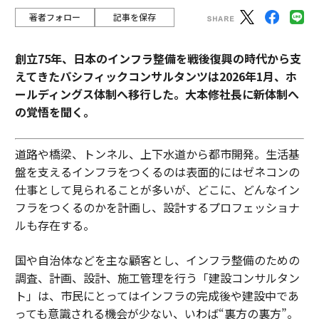
著者フォロー
記事を保存
創立75年、日本のインフラ整備を戦後復興の時代から支
えてきたパシフィックコンサルタンツは2026年1月、ホ
ールディングス体制へ移行した。大本修社長に新体制へ
の覚悟を聞く。
道路や橋梁、トンネル、上下水道から都市開発。生活基
盤を支えるインフラをつくるのは表面的にはゼネコンの
仕事として見られることが多いが、どこに、どんなイン
フラをつくるのかを計画し、設計するプロフェッショナ
ルも存在する。
国や自治体などを主な顧客とし、インフラ整備のための
調査、計画、設計、施工管理を行う「建設コンサルタン
ト」は、市民にとってはインフラの完成後や建設中であ
っても意識される機会が少ない、いわば“裏方の裏方”。