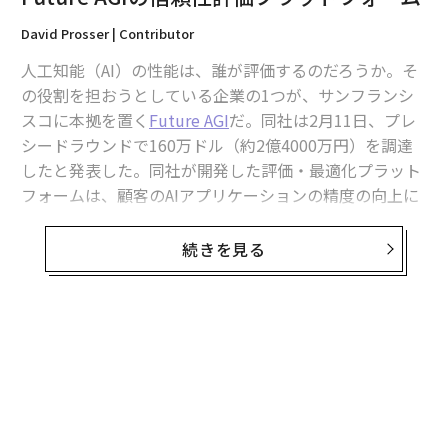
David Prosser | Contributor
人工知能（AI）の性能は、誰が評価するのだろうか。そ
の役割を担おうとしている企業の1つが、サンフランシ
スコに本拠を置く
Future AGI
だ。同社は2月11日、プレ
シードラウンドで160万ドル（約2億4000万円）を調達
したと発表した。同社が開発した評価・最適化プラット
フォームは、顧客のAIアプリケーションの精度の向上に
貢献するという。
続きを見る
そのようなツールは、確かに切望されている。あらゆる
企業がAIの可能性に大きな期待を寄せている一方で、多
くのプロジェクトが失望に終わっている。ガートナーの
調査によると、AIプロジェクトの約85％は、回答の正確
性や信頼性の問題により、ユーザーの期待に応えること
ができていないという。
Future AGIの共同創業者でCEOのニヒル・パリークは、