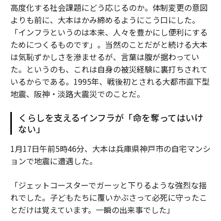
高度化する社会課題にどう応じるのか。体制変更の意図
よりも前に、大本はかみ締めるようにこう口にした。
「インフラというのは本来、人々を豊かにし便利にする
ためにつくるものです」。当然のことだがと続ける大本
は気恥ずかしさを滲ませるが、言葉は腹が据わってい
た。というのも、これは自身の被災経験に裏打ちされて
いるからである。1995年、戦後初とされる大都市直下型
地震、阪神・淡路大震災でのことだ。
くらしを支えるインフラが「命を奪ってはいけ
ない」
1月17日午前5時46分、大本は兵庫県神戸市の自宅マンシ
ョンで地震に遭遇した。
「ジェットコースターでガーッと下りるような強烈な揺
れでした。子どもたちに覆いかぶさって必死に守ったこ
とだけは覚えています。一瞬の出来事でした」