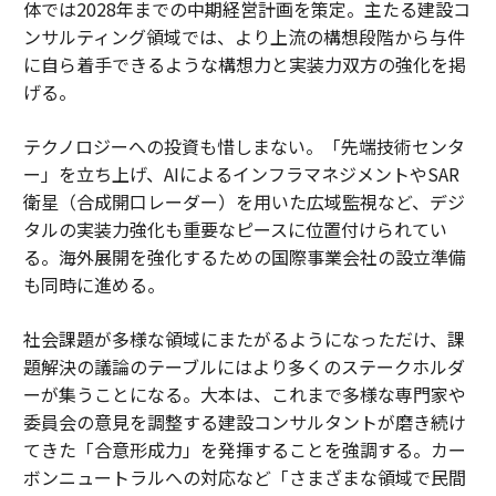
体では2028年までの中期経営計画を策定。主たる建設コ
ンサルティング領域では、より上流の構想段階から与件
に自ら着手できるような構想力と実装力双方の強化を掲
げる。
テクノロジーへの投資も惜しまない。「先端技術センタ
ー」を立ち上げ、AIによるインフラマネジメントやSAR
衛星（合成開口レーダー）を用いた広域監視など、デジ
タルの実装力強化も重要なピースに位置付けられてい
る。海外展開を強化するための国際事業会社の設立準備
も同時に進める。
社会課題が多様な領域にまたがるようになっただけ、課
題解決の議論のテーブルにはより多くのステークホルダ
ーが集うことになる。大本は、これまで多様な専門家や
委員会の意見を調整する建設コンサルタントが磨き続け
てきた「合意形成力」を発揮することを強調する。カー
ボンニュートラルへの対応など「さまざまな領域で民間