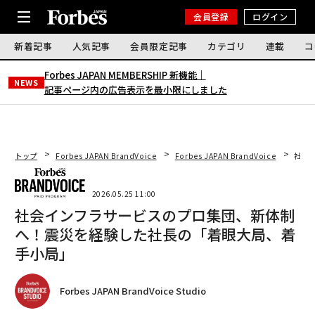
会員登録
ログイン
新着記事
人気記事
会員限定記事
カテゴリ
連載
コ
Forbes JAPAN MEMBERSHIP 新機能｜
NEWS
記事ページ内の広告表示を最小限にしました
トップ
Forbes JAPAN BrandVoice
Forbes JAPAN BrandVoice
社会
2026.05.25 11:00
社会インフラサービスのプロ集団、新体制
へ！震災を経験した社長の「着眼大局、着
手小局」
Forbes JAPAN BrandVoice Studio