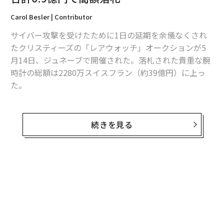
Carol Besler | Contributor
サイバー攻撃を受けたために1日の延期を余儀なくされ
たクリスティーズの「レアウォッチ」オークションが5
月14日、ジュネーブで開催された。落札された貴重な腕
時計の総額は2280万スイスフラン（約39億円）に上っ
た。
クリスティーズのウェブサイトは「テクノロジー上のセ
キュリティの問題」から5月8日にオフラインになった。
続きを見る
サイバー攻撃によってオンライン入札を受け付けること
ができなくなったにもかかわらず、クリスティーズは筋
ジストロフィー研究支援を目的とする「Only Watch（オ
ンリー・ウォッチ）」のチャリティオークションを続行
したが、問題が解決するまで「レアウォッチ」オークシ
ョンを延期した。
今回のオークションは、特別に製作された1点モノの腕