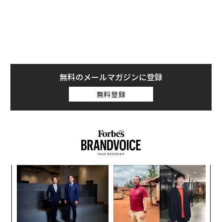
時計や希少なアンティーク腕時計が注目を集め、コレク
ターが背景に逸話のある腕時計や珍しい来歴を持つ腕時
計を探していることを証明するかたちとなった。
無料のメールマガジンに登録
無料登録
伝
る
モ
内
グ
実