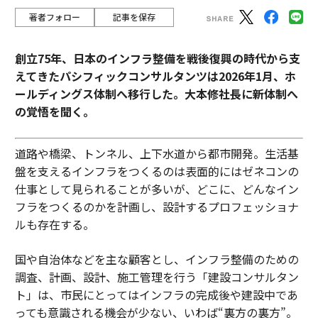
著者フォロー
記事を保存
創立75年、日本のインフラ整備を戦後復興の時代から支
えてきたパシフィックコンサルタンツは2026年1月、ホ
ールディングス体制へ移行した。大本修社長に新体制へ
の覚悟を聞く。
道路や橋梁、トンネル、上下水道から都市開発。生活基
盤を支えるインフラをつくるのは表面的にはゼネコンの
仕事として見られることが多いが、どこに、どんなイン
フラをつくるのかを計画し、設計するプロフェッショナ
ルも存在する。
国や自治体などを主な顧客とし、インフラ整備のための
調査、計画、設計、施工管理を行う「建設コンサルタン
ト」は、市民にとってはインフラの完成後や建設中であ
っても意識される機会が少ない、いわば“裏方の裏方”。