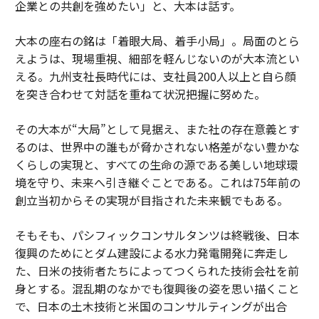
企業との共創を強めたい」と、大本は話す。
大本の座右の銘は「着眼大局、着手小局」。局面のとら
えようは、現場重視、細部を軽んじないのが大本流とい
える。九州支社長時代には、支社員200人以上と自ら顔
を突き合わせて対話を重ねて状況把握に努めた。
その大本が“大局”として見据え、また社の存在意義とす
るのは、世界中の誰もが脅かされない格差がない豊かな
くらしの実現と、すべての生命の源である美しい地球環
境を守り、未来へ引き継ぐことである。これは75年前の
創立当初からその実現が目指された未来観でもある。
そもそも、パシフィックコンサルタンツは終戦後、日本
復興のためにとダム建設による水力発電開発に奔走し
た、日米の技術者たちによってつくられた技術会社を前
身とする。混乱期のなかでも復興後の姿を思い描くこと
で、日本の土木技術と米国のコンサルティングが出合