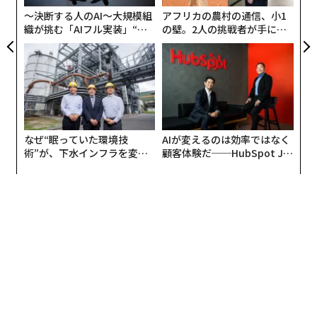
全
〜決断する人のAI〜大規模組
アフリカの農村の通信、小1
織が挑む「AIフル実装」“使
の壁。2人の挑戦者が手にし
う”企業から“動く”企業へ【N
た「次なる武器」
TTドコモビジネス×PwC】
なぜ“眠っていた環境技
AIが変えるのは効率ではなく
術”が、下水インフラを変え
顧客体験だ──HubSpot Ja
たのか──産総研×月島JFE
panが語る「Grow Better」
アクアソリューションの10年
な組織のつくり方
翻訳＝日下部博一
2026年9月号発売中
最新号の購入はこちらから