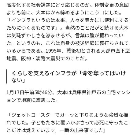
高度化する社会課題にどう応じるのか。体制変更の意図
よりも前に、大本はかみ締めるようにこう口にした。
「インフラというのは本来、人々を豊かにし便利にする
ためにつくるものです」。当然のことだがと続ける大本
は気恥ずかしさを滲ませるが、言葉は腹が据わってい
た。というのも、これは自身の被災経験に裏打ちされて
いるからである。1995年、戦後初とされる大都市直下型
地震、阪神・淡路大震災でのことだ。
くらしを支えるインフラが「命を奪ってはいけ
ない」
1月17日午前5時46分、大本は兵庫県神戸市の自宅マンシ
ョンで地震に遭遇した。
「ジェットコースターでガーッと下りるような強烈な揺
れでした。子どもたちに覆いかぶさって必死に守ったこ
とだけは覚えています。一瞬の出来事でした」