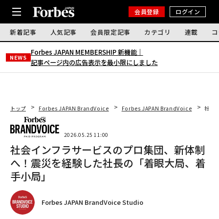
会員登録
ログイン
新着記事
人気記事
会員限定記事
カテゴリ
連載
コ
Forbes JAPAN MEMBERSHIP 新機能｜
NEWS
記事ページ内の広告表示を最小限にしました
トップ
Forbes JAPAN BrandVoice
Forbes JAPAN BrandVoice
社会
2026.05.25 11:00
社会インフラサービスのプロ集団、新体制
へ！震災を経験した社長の「着眼大局、着
手小局」
Forbes JAPAN BrandVoice Studio