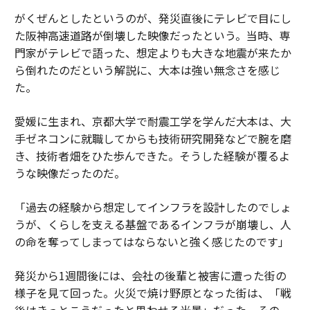
がくぜんとしたというのが、発災直後にテレビで目にし
た阪神高速道路が倒壊した映像だったという。当時、専
門家がテレビで語った、想定よりも大きな地震が来たか
ら倒れたのだという解説に、大本は強い無念さを感じ
た。
愛媛に生まれ、京都大学で耐震工学を学んだ大本は、大
手ゼネコンに就職してからも技術研究開発などで腕を磨
き、技術者畑をひた歩んできた。そうした経験が覆るよ
うな映像だったのだ。
「過去の経験から想定してインフラを設計したのでしょ
うが、くらしを支える基盤であるインフラが崩壊し、人
の命を奪ってしまってはならないと強く感じたのです」
発災から1週間後には、会社の後輩と被害に遭った街の
様子を見て回った。火災で焼け野原となった街は、「戦
後はきっとこうだったと思わせる光景」だった。その