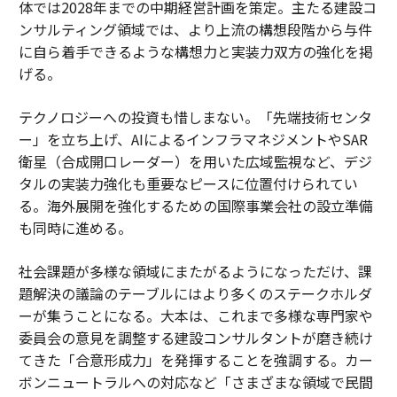
体では2028年までの中期経営計画を策定。主たる建設コ
ンサルティング領域では、より上流の構想段階から与件
に自ら着手できるような構想力と実装力双方の強化を掲
げる。
テクノロジーへの投資も惜しまない。「先端技術センタ
ー」を立ち上げ、AIによるインフラマネジメントやSAR
衛星（合成開口レーダー）を用いた広域監視など、デジ
タルの実装力強化も重要なピースに位置付けられてい
る。海外展開を強化するための国際事業会社の設立準備
も同時に進める。
社会課題が多様な領域にまたがるようになっただけ、課
題解決の議論のテーブルにはより多くのステークホルダ
ーが集うことになる。大本は、これまで多様な専門家や
委員会の意見を調整する建設コンサルタントが磨き続け
てきた「合意形成力」を発揮することを強調する。カー
ボンニュートラルへの対応など「さまざまな領域で民間