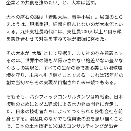
企業との共創を強めたい」と、大本は話す。
大本の座右の銘は「着眼大局、着手小局」。局面のとら
えようは、現場重視、細部を軽んじないのが大本流とい
える。九州支社長時代には、支社員200人以上と自ら顔
を突き合わせて対話を重ねて状況把握に努めた。
その大本が“大局”として見据え、また社の存在意義とす
るのは、世界中の誰もが脅かされない格差がない豊かな
くらしの実現と、すべての生命の源である美しい地球環
境を守り、未来へ引き継ぐことである。これは75年前の
創立当初からその実現が目指された未来観でもある。
そもそも、パシフィックコンサルタンツは終戦後、日本
復興のためにとダム建設による水力発電開発に奔走し
た、日米の技術者たちによってつくられた技術会社を前
身とする。混乱期のなかでも復興後の姿を思い描くこと
で、日本の土木技術と米国のコンサルティングが出合