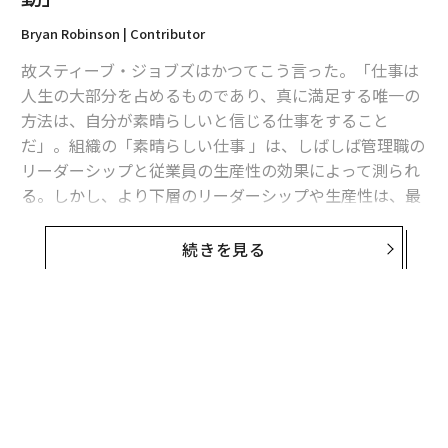
Bryan Robinson | Contributor
故スティーブ・ジョブズはかつてこう言った。「仕事は
人生の大部分を占めるものであり、真に満足する唯一の
方法は、自分が素晴らしいと信じる仕事をすること
だ」。組織の「素晴らしい仕事 」は、しばしば管理職の
リーダーシップと従業員の生産性の効果によって測られ
る。しかし、より下層のリーダーシップや生産性は、最
高経営責任者（CEO）や最高執行責任者（COO）など
「C」から始まる経営陣の行動や意思決定によって左右
続きを見る
される。
では、経営者にとって「素晴らしい仕事」とはどのよう
なものだろうか？ 経営者の決断は、従業員に対する管
理職の指導方針に影響し、ひいては従業員のエンゲージ
メントや生産性、そして会社の収益にも影響を及ぼす。
CEOというのは明らかに、どの組織においても最も過酷
な役職の1つである。彼らが下す決断、培う文化、推進