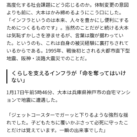
高度化する社会課題にどう応じるのか。体制変更の意図
よりも前に、大本はかみ締めるようにこう口にした。
「インフラというのは本来、人々を豊かにし便利にする
ためにつくるものです」。当然のことだがと続ける大本
は気恥ずかしさを滲ませるが、言葉は腹が据わってい
た。というのも、これは自身の被災経験に裏打ちされて
いるからである。1995年、戦後初とされる大都市直下型
地震、阪神・淡路大震災でのことだ。
くらしを支えるインフラが「命を奪ってはいけ
ない」
1月17日午前5時46分、大本は兵庫県神戸市の自宅マンシ
ョンで地震に遭遇した。
「ジェットコースターでガーッと下りるような強烈な揺
れでした。子どもたちに覆いかぶさって必死に守ったこ
とだけは覚えています。一瞬の出来事でした」