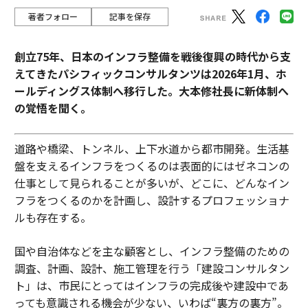
著者フォロー
記事を保存
創立75年、日本のインフラ整備を戦後復興の時代から支
えてきたパシフィックコンサルタンツは2026年1月、ホ
ールディングス体制へ移行した。大本修社長に新体制へ
の覚悟を聞く。
道路や橋梁、トンネル、上下水道から都市開発。生活基
盤を支えるインフラをつくるのは表面的にはゼネコンの
仕事として見られることが多いが、どこに、どんなイン
フラをつくるのかを計画し、設計するプロフェッショナ
ルも存在する。
国や自治体などを主な顧客とし、インフラ整備のための
調査、計画、設計、施工管理を行う「建設コンサルタン
ト」は、市民にとってはインフラの完成後や建設中であ
っても意識される機会が少ない、いわば“裏方の裏方”。