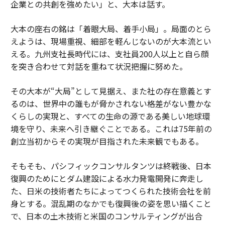
企業との共創を強めたい」と、大本は話す。
大本の座右の銘は「着眼大局、着手小局」。局面のとら
えようは、現場重視、細部を軽んじないのが大本流とい
える。九州支社長時代には、支社員200人以上と自ら顔
を突き合わせて対話を重ねて状況把握に努めた。
その大本が“大局”として見据え、また社の存在意義とす
るのは、世界中の誰もが脅かされない格差がない豊かな
くらしの実現と、すべての生命の源である美しい地球環
境を守り、未来へ引き継ぐことである。これは75年前の
創立当初からその実現が目指された未来観でもある。
そもそも、パシフィックコンサルタンツは終戦後、日本
復興のためにとダム建設による水力発電開発に奔走し
た、日米の技術者たちによってつくられた技術会社を前
身とする。混乱期のなかでも復興後の姿を思い描くこと
で、日本の土木技術と米国のコンサルティングが出合