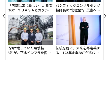
「老舗は常に新しい」。創業
パシフィックコンサルタンツ
その印象的な大きさにも関わらず、このムササビは最長30m滑空することができ
360年ＹＵＡＳＡとカクシン
技師長の"北極星"。災害への
る（RICHARD LYDEKKER via Wikipedia）
ウーリームササビ（Eupetaurus cinereus）は、パキス
CEO田尻望が語る、AIを超え
無力感を乗り越え見つけた、
る人の価値
防災一筋20年の答え
タン北部およびインド北西部の山岳地帯を原産とする非
常に大きなムササビ類で、体長は最大90cmに達する。
20世紀初めに絶滅したと信じられており、科学者たちは
保存されていた1800年代後半のわずかな皮膚と検体をも
なぜ“眠っていた環境技
伝統を礎に、未来を再定義す
とに研究した。しかし、1990年代にピーター・ザーラー
術”が、下水インフラを変え
る 125年企業BATが挑むス
率いる研究チームが、パキスタンのカシミール地方に同
たのか──産総研×月島JFE
モークレスな未来
アクアソリューションの10年
種が生息していることを
確認
した。