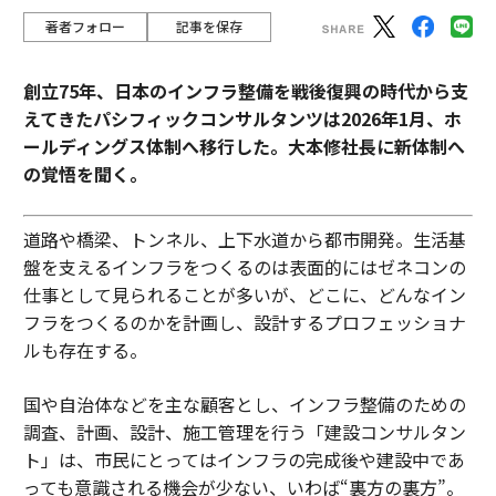
著者フォロー
記事を保存
創立75年、日本のインフラ整備を戦後復興の時代から支
えてきたパシフィックコンサルタンツは2026年1月、ホ
ールディングス体制へ移行した。大本修社長に新体制へ
の覚悟を聞く。
道路や橋梁、トンネル、上下水道から都市開発。生活基
盤を支えるインフラをつくるのは表面的にはゼネコンの
仕事として見られることが多いが、どこに、どんなイン
フラをつくるのかを計画し、設計するプロフェッショナ
ルも存在する。
国や自治体などを主な顧客とし、インフラ整備のための
調査、計画、設計、施工管理を行う「建設コンサルタン
ト」は、市民にとってはインフラの完成後や建設中であ
っても意識される機会が少ない、いわば“裏方の裏方”。