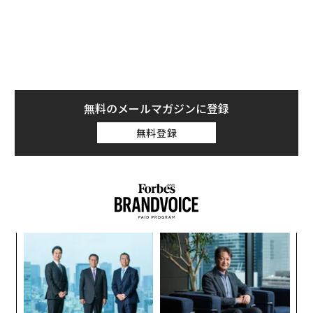
無料のメールマガジンに登録
無料登録
ナ併
“
k」
オ
ック
ジ
“
由
シ
グ