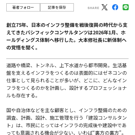
著者フォロー
記事を保存
創立75年、日本のインフラ整備を戦後復興の時代から支
えてきたパシフィックコンサルタンツは2026年1月、ホ
ールディングス体制へ移行した。大本修社長に新体制へ
の覚悟を聞く。
道路や橋梁、トンネル、上下水道から都市開発。生活基
盤を支えるインフラをつくるのは表面的にはゼネコンの
仕事として見られることが多いが、どこに、どんなイン
フラをつくるのかを計画し、設計するプロフェッショナ
ルも存在する。
国や自治体などを主な顧客とし、インフラ整備のための
調査、計画、設計、施工管理を行う「建設コンサルタン
ト」は、市民にとってはインフラの完成後や建設中であ
っても意識される機会が少ない、いわば“裏方の裏方”。