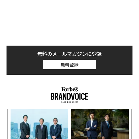
刺激し、新しいカルチャーを生み出す種となるだろう。
ソニーといえば、かつては映像、オーディオ、ゲームを
高い品質でコンシューマにもたらすブランドだったが、
デジタル化された仮想空間をコンシューマにとって身近
にするブランドにもなりつつある。
無料のメールマガジンに登録
クリエイターを支える技術がもたらすもの
無料登録
過去数年、吉田憲一郎氏がソニーグループのトップの就
いてから、同社はグループ内で開発してきたバーチャル
化技術を強く訴求していた。
“バーチャル化”といっても幅広く、例えばスタジオセッ
トをまるまる立体的にキャプチャしておき、後にCGで再
「
現したり、高精細な巨大LEDディスプレイでセットを再
─
現しながら撮影するといった映像制作に関わる部分か
ら
“
ら、360 Reality Audioの制作環境やその再生環境に関す
オ
るもの。さらに業務用展示に関するものなど幅広く、特