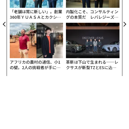
ジ
定用途での使い途は理解できるものの、具体的にそれが
「老舗は常に新しい」。創業
内製化こそ、コンサルティン
企業価値としてどう広がっていくのか、想像しにくい部
360年ＹＵＡＳＡとカクシン
グの本質だ レバレジーズが
分もあった。
CEO田尻望が語る、AIを超え
実践する、次世代ファームの
る人の価値
全貌
しかし今回のCESではデジタル仮想空間の技術に関し
て、より実践的な内容での展示を行っている。
日本ではひと足先に披露されていた、コンシューマ向け
アフリカの農村の通信、小1
革新は下山で生まれる──レ
モーションキャプチャデバイス「mocopi」は、VR Chat
の壁。2人の挑戦者が手にし
クサスが新型TZとESに込め
などに参加するユーザーに極めて簡素な携帯できるデバ
た「次なる武器」
た「DISCOVER」の哲学
イスでモーショントラッキングの機能を提供するが、CE
S 2023ではこれを映像制作におけるプロトタイピングに
活用する事例を紹介していた。