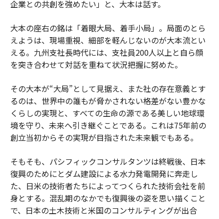
企業との共創を強めたい」と、大本は話す。
大本の座右の銘は「着眼大局、着手小局」。局面のとら
えようは、現場重視、細部を軽んじないのが大本流とい
える。九州支社長時代には、支社員200人以上と自ら顔
を突き合わせて対話を重ねて状況把握に努めた。
その大本が“大局”として見据え、また社の存在意義とす
るのは、世界中の誰もが脅かされない格差がない豊かな
くらしの実現と、すべての生命の源である美しい地球環
境を守り、未来へ引き継ぐことである。これは75年前の
創立当初からその実現が目指された未来観でもある。
そもそも、パシフィックコンサルタンツは終戦後、日本
復興のためにとダム建設による水力発電開発に奔走し
た、日米の技術者たちによってつくられた技術会社を前
身とする。混乱期のなかでも復興後の姿を思い描くこと
で、日本の土木技術と米国のコンサルティングが出合