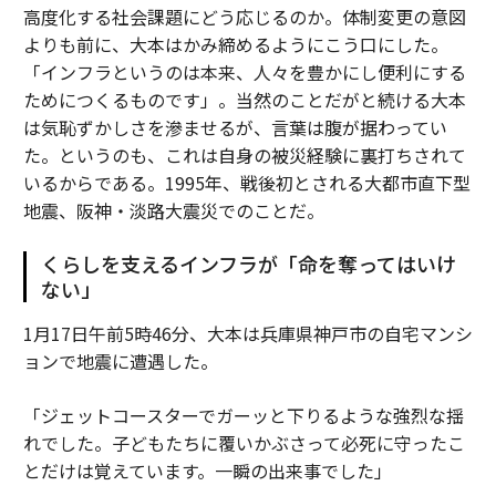
高度化する社会課題にどう応じるのか。体制変更の意図
よりも前に、大本はかみ締めるようにこう口にした。
「インフラというのは本来、人々を豊かにし便利にする
ためにつくるものです」。当然のことだがと続ける大本
は気恥ずかしさを滲ませるが、言葉は腹が据わってい
た。というのも、これは自身の被災経験に裏打ちされて
いるからである。1995年、戦後初とされる大都市直下型
地震、阪神・淡路大震災でのことだ。
くらしを支えるインフラが「命を奪ってはいけ
ない」
1月17日午前5時46分、大本は兵庫県神戸市の自宅マンシ
ョンで地震に遭遇した。
「ジェットコースターでガーッと下りるような強烈な揺
れでした。子どもたちに覆いかぶさって必死に守ったこ
とだけは覚えています。一瞬の出来事でした」