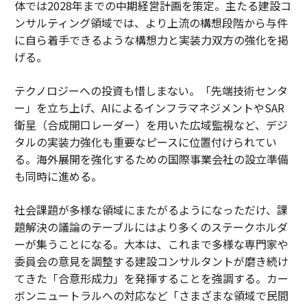
体では2028年までの中期経営計画を策定。主たる建設コ
ンサルティング領域では、より上流の構想段階から与件
に自ら着手できるような構想力と実装力双方の強化を掲
げる。
テクノロジーへの投資も惜しまない。「先端技術センタ
ー」を立ち上げ、AIによるインフラマネジメントやSAR
衛星（合成開口レーダー）を用いた広域監視など、デジ
タルの実装力強化も重要なピースに位置付けられてい
る。海外展開を強化するための国際事業会社の設立準備
も同時に進める。
社会課題が多様な領域にまたがるようになっただけ、課
題解決の議論のテーブルにはより多くのステークホルダ
ーが集うことになる。大本は、これまで多様な専門家や
委員会の意見を調整する建設コンサルタントが磨き続け
てきた「合意形成力」を発揮することを強調する。カー
ボンニュートラルへの対応など「さまざまな領域で民間