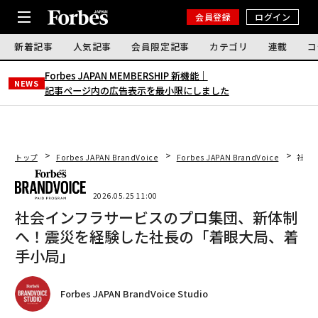
会員登録
ログイン
新着記事
人気記事
会員限定記事
カテゴリ
連載
コ
Forbes JAPAN MEMBERSHIP 新機能｜
NEWS
記事ページ内の広告表示を最小限にしました
トップ
Forbes JAPAN BrandVoice
Forbes JAPAN BrandVoice
社会
2026.05.25 11:00
社会インフラサービスのプロ集団、新体制
へ！震災を経験した社長の「着眼大局、着
手小局」
Forbes JAPAN BrandVoice Studio