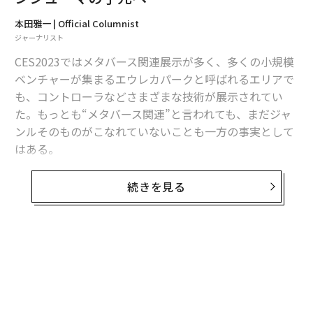
本田雅一 | Official Columnist
ジャーナリスト
CES2023ではメタバース関連展示が多く、多くの小規模
ベンチャーが集まるエウレカパークと呼ばれるエリアで
も、コントローラなどさまざまな技術が展示されてい
た。もっとも“メタバース関連”と言われても、まだジャ
ンルそのものがこなれていないことも一方の事実として
はある。
しかし、ソニーのメタバース関連展示は、長年、クリエ
続きを見る
イター向けに取り組んできたバーチャル化技術への知見
が、具体的なコンシューマ向け製品あるいはサービスへ
のアウトプットとして活かされた具体的なものであっ
た。
そのうちのいくつかは今後、多方面のクリエイター、あ
るいは積極的に情報発信を行うプロシューマ層の意識を