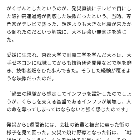
がくぜんとしたというのが、発災直後にテレビで目にし
た阪神高速道路が倒壊した映像だったという。当時、専
門家がテレビで語った、想定よりも大きな地震が来たか
ら倒れたのだという解説に、大本は強い無念さを感じ
た。
愛媛に生まれ、京都大学で耐震工学を学んだ大本は、大
手ゼネコンに就職してからも技術研究開発などで腕を磨
き、技術者畑をひた歩んできた。そうした経験が覆るよ
うな映像だったのだ。
「過去の経験から想定してインフラを設計したのでしょ
うが、くらしを支える基盤であるインフラが崩壊し、人
の命を奪ってしまってはならないと強く感じたのです」
発災から1週間後には、会社の後輩と被害に遭った街の
様子を見て回った。火災で焼け野原となった街は、「戦
後はきっとこうだったと思わせる光景」だった。その