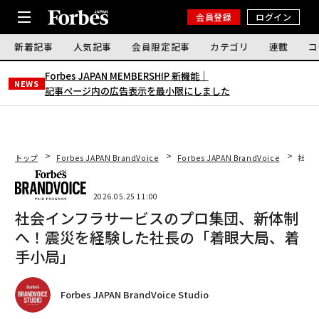
会員登録
ログイン
新着記事
人気記事
会員限定記事
カテゴリ
連載
コ
Forbes JAPAN MEMBERSHIP 新機能｜
NEWS
記事ページ内の広告表示を最小限にしました
トップ
Forbes JAPAN BrandVoice
Forbes JAPAN BrandVoice
社会
2026.05.25 11:00
社会インフラサービスのプロ集団、新体制
へ！震災を経験した社長の「着眼大局、着
手小局」
Forbes JAPAN BrandVoice Studio