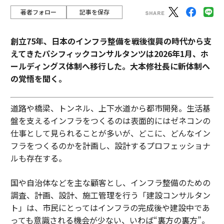
著者フォロー
記事を保存
創立75年、日本のインフラ整備を戦後復興の時代から支
えてきたパシフィックコンサルタンツは2026年1月、ホ
ールディングス体制へ移行した。大本修社長に新体制へ
の覚悟を聞く。
道路や橋梁、トンネル、上下水道から都市開発。生活基
盤を支えるインフラをつくるのは表面的にはゼネコンの
仕事として見られることが多いが、どこに、どんなイン
フラをつくるのかを計画し、設計するプロフェッショナ
ルも存在する。
国や自治体などを主な顧客とし、インフラ整備のための
調査、計画、設計、施工管理を行う「建設コンサルタン
ト」は、市民にとってはインフラの完成後や建設中であ
っても意識される機会が少ない、いわば“裏方の裏方”。