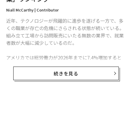
Niall McCarthy | Contributor
近年、テクノロジーが飛躍的に進歩を遂げる一方で、多
くの職業が存亡の危機にさらされる状態が続いている。
組み立て工場から訪問販売にいたる無数の業界で、就業
者数が大幅に減少しているのだ。
アメリカでは総労働力が2026年までに7.4%増加すると
予測されているが、多くの職業で従事者が減る見込み
だ。
続きを見る
818の職業について、現在と、今後推定される従事者数
の追跡調査を実施している米労働省労働統計局（BLS）
によると、818種のうち17%の職業が、2026年までに従
事者が大幅に減る見込みだという。