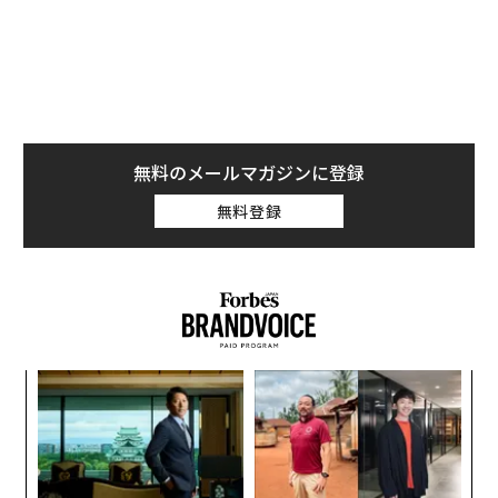
無料のメールマガジンに登録
無料登録
パ
技
無
内
防
グ
実