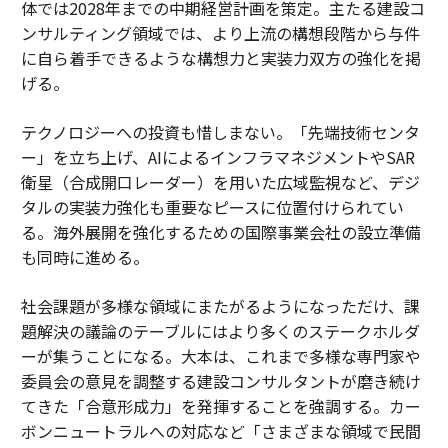
体では2028年までの中期経営計画を策定。主たる建設コ
ンサルティング領域では、より上流の構想段階から与件
に自ら着手できるような構想力と実装力双方の強化を掲
げる。
テクノロジーへの投資も惜しまない。「先端技術センタ
ー」を立ち上げ、AIによるインフラマネジメントやSAR
衛星（合成開口レーダー）を用いた広域監視など、デジ
タルの実装力強化も重要なピースに位置付けられてい
る。海外展開を強化するための国際事業会社の設立準備
も同時に進める。
社会課題が多様な領域にまたがるようになっただけ、課
題解決の議論のテーブルにはより多くのステークホルダ
ーが集うことになる。大本は、これまで多様な専門家や
委員会の意見を調整する建設コンサルタントが磨き続け
てきた「合意形成力」を発揮することを強調する。カー
ボンニュートラルへの対応など「さまざまな領域で民間