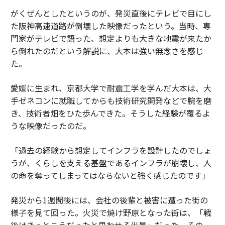
がくぜんとしたというのが、発災直後にテレビで目にし
た阪神高速道路が倒壊した映像だったという。当時、専
門家がテレビで語った、想定よりも大きな地震が来たか
ら倒れたのだという解説に、大本は強い無念さを感じ
た。
愛媛に生まれ、京都大学で耐震工学を学んだ大本は、大
手ゼネコンに就職してからも技術研究開発などで腕を磨
き、技術者畑をひた歩んできた。そうした経験が覆るよ
うな映像だったのだ。
「過去の経験から想定してインフラを設計したのでしょ
うが、くらしを支える基盤であるインフラが崩壊し、人
の命を奪ってしまってはならないと強く感じたのです」
発災から1週間後には、会社の後輩と被害に遭った街の
様子を見て回った。火災で焼け野原となった街は、「戦
後はきっとこうだったと思わせる光景」だった。その