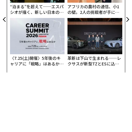
全
“泊まる”を超えて──エスパ
アフリカの農村の通信、小1
シオが描く、新しい日本のラ
の壁。2人の挑戦者が手にし
グジュアリー（前編）
た「次なる武器」
翻訳＝遠藤康子/ガリレオ
2026年9月号発売中
〈7.25(土)開催〉5年後のキ
革新は下山で生まれる──レ
ャリアに「戦略」はあるか。
クサスが新型TZとESに込め
トップエグゼクティブのキャ
た「DISCOVER」の哲学
リアに触れる1日│CAREER S
最新号の購入はこちらから
UMMIT 2026
メンバーシップに登録する
関連記事