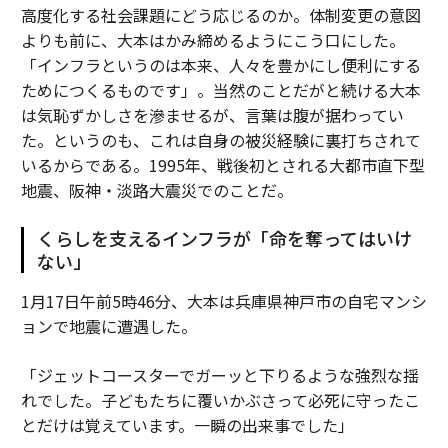
高度化する社会課題にどう応じるのか。体制変更の意図
よりも前に、大本はかみ締めるようにこう口にした。
「インフラというのは本来、人々を豊かにし便利にする
ためにつくるものです」。当然のことだがと続ける大本
は気恥ずかしさを滲ませるが、言葉は腹が据わってい
た。というのも、これは自身の被災経験に裏打ちされて
いるからである。1995年、戦後初とされる大都市直下型
地震、阪神・淡路大震災でのことだ。
くらしを支えるインフラが「命を奪ってはいけ
ない」
1月17日午前5時46分、大本は兵庫県神戸市の自宅マンシ
ョンで地震に遭遇した。
「ジェットコースターでガーッと下りるような強烈な揺
れでした。子どもたちに覆いかぶさって必死に守ったこ
とだけは覚えています。一瞬の出来事でした」