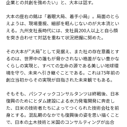
企業との共創を強めたい」と、大本は話す。
大本の座右の銘は「着眼大局、着手小局」。局面のとら
えようは、現場重視、細部を軽んじないのが大本流とい
える。九州支社長時代には、支社員200人以上と自ら顔
を突き合わせて対話を重ねて状況把握に努めた。
その大本が“大局”として見据え、また社の存在意義とす
るのは、世界中の誰もが脅かされない格差がない豊かな
くらしの実現と、すべての生命の源である美しい地球環
境を守り、未来へ引き継ぐことである。これは75年前の
創立当初からその実現が目指された未来観でもある。
そもそも、パシフィックコンサルタンツは終戦後、日本
復興のためにとダム建設による水力発電開発に奔走し
た、日米の技術者たちによってつくられた技術会社を前
身とする。混乱期のなかでも復興後の姿を思い描くこと
で、日本の土木技術と米国のコンサルティングが出合