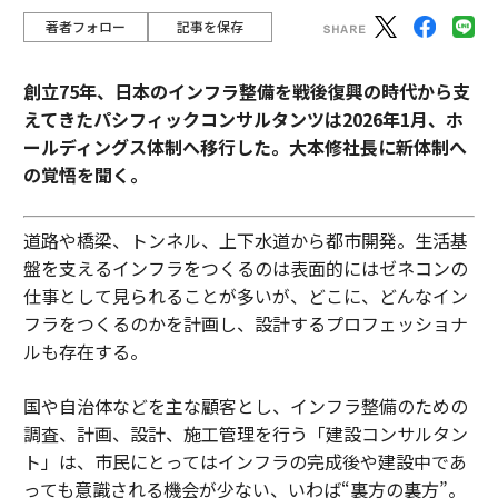
著者フォロー
記事を保存
創立75年、日本のインフラ整備を戦後復興の時代から支
えてきたパシフィックコンサルタンツは2026年1月、ホ
ールディングス体制へ移行した。大本修社長に新体制へ
の覚悟を聞く。
道路や橋梁、トンネル、上下水道から都市開発。生活基
盤を支えるインフラをつくるのは表面的にはゼネコンの
仕事として見られることが多いが、どこに、どんなイン
フラをつくるのかを計画し、設計するプロフェッショナ
ルも存在する。
国や自治体などを主な顧客とし、インフラ整備のための
調査、計画、設計、施工管理を行う「建設コンサルタン
ト」は、市民にとってはインフラの完成後や建設中であ
っても意識される機会が少ない、いわば“裏方の裏方”。