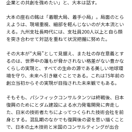
企業との共創を強めたい」と、大本は話す。
大本の座右の銘は「着眼大局、着手小局」。局面のとら
えようは、現場重視、細部を軽んじないのが大本流とい
える。九州支社長時代には、支社員200人以上と自ら顔
を突き合わせて対話を重ねて状況把握に努めた。
その大本が“大局”として見据え、また社の存在意義とす
るのは、世界中の誰もが脅かされない格差がない豊かな
くらしの実現と、すべての生命の源である美しい地球環
境を守り、未来へ引き継ぐことである。これは75年前の
創立当初からその実現が目指された未来観でもある。
そもそも、パシフィックコンサルタンツは終戦後、日本
復興のためにとダム建設による水力発電開発に奔走し
た、日米の技術者たちによってつくられた技術会社を前
身とする。混乱期のなかでも復興後の姿を思い描くこと
で、日本の土木技術と米国のコンサルティングが出合