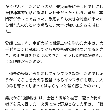
がくぜんとしたというのが、発災直後にテレビで目にし
た阪神高速道路が倒壊した映像だったという。当時、専
門家がテレビで語った、想定よりも大きな地震が来たか
ら倒れたのだという解説に、大本は強い無念さを感じ
た。
愛媛に生まれ、京都大学で耐震工学を学んだ大本は、大
手ゼネコンに就職してからも技術研究開発などで腕を磨
き、技術者畑をひた歩んできた。そうした経験が覆るよ
うな映像だったのだ。
「過去の経験から想定してインフラを設計したのでしょ
うが、くらしを支える基盤であるインフラが崩壊し、人
の命を奪ってしまってはならないと強く感じたのです」
発災から1週間後には、会社の後輩と被害に遭った街の
様子を見て回った。火災で焼け野原となった街は、「戦
後はきっとこうだったと思わせる光景」だった。その