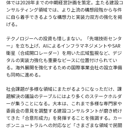
体では2028年までの中期経営計画を策定。主たる建設コ
ンサルティング領域では、より上流の構想段階から与件
に自ら着手できるような構想力と実装力双方の強化を掲
げる。
テクノロジーへの投資も惜しまない。「先端技術センタ
ー」を立ち上げ、AIによるインフラマネジメントやSAR
衛星（合成開口レーダー）を用いた広域監視など、デジ
タルの実装力強化も重要なピースに位置付けられてい
る。海外展開を強化するための国際事業会社の設立準備
も同時に進める。
社会課題が多様な領域にまたがるようになっただけ、課
題解決の議論のテーブルにはより多くのステークホルダ
ーが集うことになる。大本は、これまで多様な専門家や
委員会の意見を調整する建設コンサルタントが磨き続け
てきた「合意形成力」を発揮することを強調する。カー
ボンニュートラルへの対応など「さまざまな領域で民間