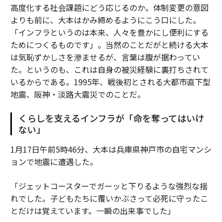
高度化する社会課題にどう応じるのか。体制変更の意図
よりも前に、大本はかみ締めるようにこう口にした。
「インフラというのは本来、人々を豊かにし便利にする
ためにつくるものです」。当然のことだがと続ける大本
は気恥ずかしさを滲ませるが、言葉は腹が据わってい
た。というのも、これは自身の被災経験に裏打ちされて
いるからである。1995年、戦後初とされる大都市直下型
地震、阪神・淡路大震災でのことだ。
くらしを支えるインフラが「命を奪ってはいけ
ない」
1月17日午前5時46分、大本は兵庫県神戸市の自宅マンシ
ョンで地震に遭遇した。
「ジェットコースターでガーッと下りるような強烈な揺
れでした。子どもたちに覆いかぶさって必死に守ったこ
とだけは覚えています。一瞬の出来事でした」