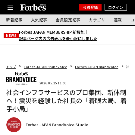
会員登録
ログイン
新着記事
人気記事
会員限定記事
カテゴリ
連載
コ
Forbes JAPAN MEMBERSHIP 新機能｜
NEWS
記事ページ内の広告表示を最小限にしました
トップ
Forbes JAPAN BrandVoice
Forbes JAPAN BrandVoice
社会
2026.05.25 11:00
社会インフラサービスのプロ集団、新体制
へ！震災を経験した社長の「着眼大局、着
手小局」
Forbes JAPAN BrandVoice Studio