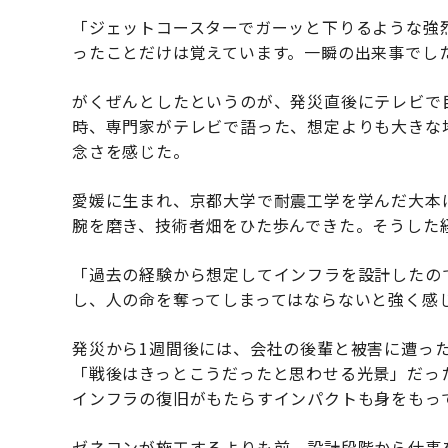
「ジェットコースターでガーッと下りるような強
ったことだけは覚えています。一瞬の出来事でし
がくぜんとしたというのが、発災直後にテレビで
時、専門家がテレビで語った、想定よりも大きな
念さを感じた。
愛媛に生まれ、京都大学で耐震工学を学んだ大本
腕を磨き、技術者畑をひた歩んできた。そうした
「過去の経験から想定してインフラを設計したの
し、人の命を奪ってしまってはならないと強く感
発災から1週間後には、会社の後輩と被害に遭っ
「戦後はきっとこうだったと思わせる光景」だっ
インフラの復旧がもたらすインパクトも身をもっ
ゼネコンが施工するよりも前、設計段階から仕事を