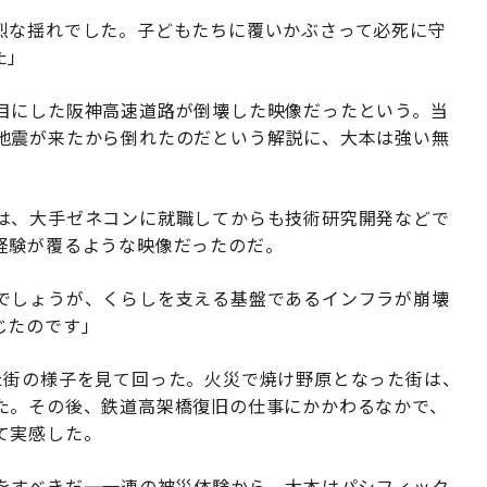
烈な揺れでした。子どもたちに覆いかぶさって必死に守
た」
目にした阪神高速道路が倒壊した映像だったという。当
地震が来たから倒れたのだという解説に、大本は強い無
は、大手ゼネコンに就職してからも技術研究開発などで
経験が覆るような映像だったのだ。
でしょうが、くらしを支える基盤であるインフラが崩壊
じたのです」
た街の様子を見て回った。火災で焼け野原となった街は、
た。その後、鉄道高架橋復旧の仕事にかかわるなかで、
て実感した。
すべきだ――。一連の被災体験から、大本はパシフィック