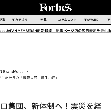
記事
カテゴリ
連載
コラムニスト
AWARD
rbes JAPAN MEMBERSHIP 新機能｜
記事ページ内の広告表示を最小
N BrandVoice
験した社長の「着眼大局、着手小局」
プロ集団、新体制へ！震災を経