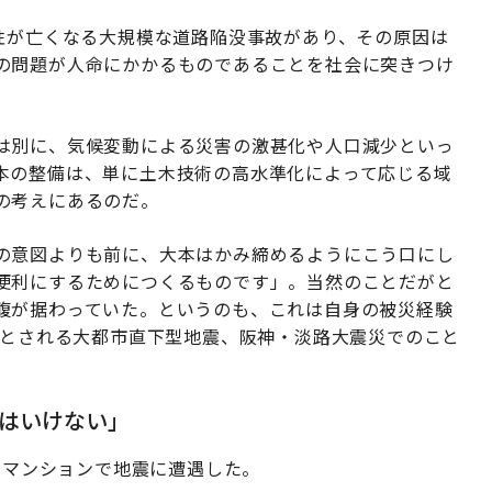
性が亡くなる大規模な道路陥没事故があり、その原因は
の問題が人命にかかるものであることを社会に突きつけ
は別に、気候変動による災害の激甚化や人口減少といっ
本の整備は、単に土木技術の高水準化によって応じる域
の考えにあるのだ。
の意図よりも前に、大本はかみ締めるようにこう口にし
便利にするためにつくるものです」。当然のことだがと
腹が据わっていた。というのも、これは自身の被災経験
初とされる大都市直下型地震、阪神・淡路大震災でのこと
はいけない」
自宅マンションで地震に遭遇した。