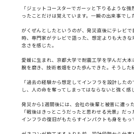
「ジェットコースターでガーッと下りるような強
ったことだけは覚えています。一瞬の出来事でし
がくぜんとしたというのが、発災直後にテレビで
時、専門家がテレビで語った、想定よりも大きな
念さを感じた。
愛媛に生まれ、京都大学で耐震工学を学んだ大本
腕を磨き、技術者畑をひた歩んできた。そうした
「過去の経験から想定してインフラを設計したの
し、人の命を奪ってしまってはならないと強く感
発災から1週間後には、会社の後輩と被害に遭っ
「戦後はきっとこうだったと思わせる光景」だっ
インフラの復旧がもたらすインパクトも身をもっ
ゼネコンが施工するよりも前、設計段階から仕事を