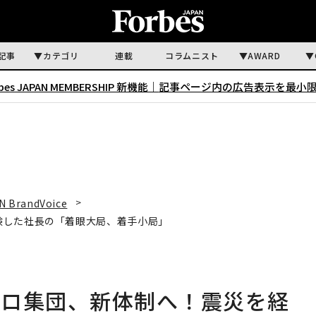
記事
カテゴリ
連載
コラムニスト
AWARD
rbes JAPAN MEMBERSHIP 新機能｜
記事ページ内の広告表示を最小
N BrandVoice
験した社長の「着眼大局、着手小局」
プロ集団、新体制へ！震災を経