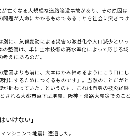
性が亡くなる大規模な道路陥没事故があり、その原因は
の問題が人命にかかるものであることを社会に突きつけ
は別に、気候変動による災害の激甚化や人口減少といっ
本の整備は、単に土木技術の高水準化によって応じる域
の考えにあるのだ。
の意図よりも前に、大本はかみ締めるようにこう口にし
便利にするためにつくるものです」。当然のことだがと
腹が据わっていた。というのも、これは自身の被災経験
初とされる大都市直下型地震、阪神・淡路大震災でのこと
はいけない」
自宅マンションで地震に遭遇した。