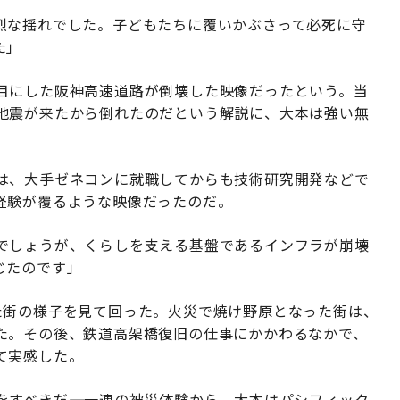
烈な揺れでした。子どもたちに覆いかぶさって必死に守
た」
目にした阪神高速道路が倒壊した映像だったという。当
地震が来たから倒れたのだという解説に、大本は強い無
は、大手ゼネコンに就職してからも技術研究開発などで
経験が覆るような映像だったのだ。
でしょうが、くらしを支える基盤であるインフラが崩壊
じたのです」
た街の様子を見て回った。火災で焼け野原となった街は、
た。その後、鉄道高架橋復旧の仕事にかかわるなかで、
て実感した。
すべきだ――。一連の被災体験から、大本はパシフィック