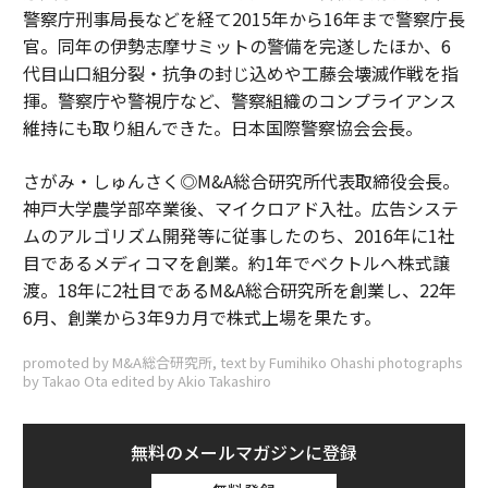
警察庁刑事局長などを経て2015年から16年まで警察庁長
官。同年の伊勢志摩サミットの警備を完遂したほか、6
代目山口組分裂・抗争の封じ込めや工藤会壊滅作戦を指
揮。警察庁や警視庁など、警察組織のコンプライアンス
維持にも取り組んできた。日本国際警察協会会長。
さがみ・しゅんさく◎M&A総合研究所代表取締役会長。
神戸大学農学部卒業後、マイクロアド入社。広告システ
ムのアルゴリズム開発等に従事したのち、2016年に1社
目であるメディコマを創業。約1年でベクトルへ株式譲
渡。18年に2社目であるM&A総合研究所を創業し、22年
6月、創業から3年9カ月で株式上場を果たす。
promoted by M&A総合研究所, text by Fumihiko Ohashi photographs
by Takao Ota edited by Akio Takashiro
無料のメールマガジンに登録