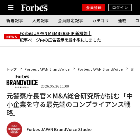
会員登録
ログイン
新着記事
人気記事
会員限定記事
カテゴリ
連載
コ
Forbes JAPAN MEMBERSHIP 新機能｜
NEWS
記事ページ内の広告表示を最小限にしました
トップ
Forbes JAPAN BrandVoice
Forbes JAPAN BrandVoice
元警
2026.05.26 11:00
元警察庁長官×M&A総合研究所が挑む「中
小企業を守る最先端のコンプライアンス戦
略」
Forbes JAPAN BrandVoice Studio