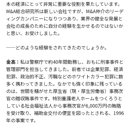
本の経済にとって非常に重要な役割を果たしています。
M&A総合研究所は新しい会社ですが、M&A仲介のリーデ
ィングカンパニーになりつつあり、業界の健全な発展と
会社の成長のために自分の経験を生かせるのではないか
と思い、お受けしました。
──どのような経験をされてきたのでしょうか。
金髙：
私は警察庁で約40年間勤務し、おもに刑事事件と
管理部門を担当してきました。前者では企業犯罪、経済
犯罪、政治的不正、汚職などのホワイトカラー犯罪に数
多く携わってきました。なかでも強く印象に残っている
のは、世間を騒がせた厚生省（現・厚生労働省）事務次
官の贈収賄事件です。特別養護老人ホームをつくろうと
している社会福祉法人から事務次官が6,000万円の賄賂
を受け取り、補助金交付の便宜を図ったとされる、1996
年の事案です。