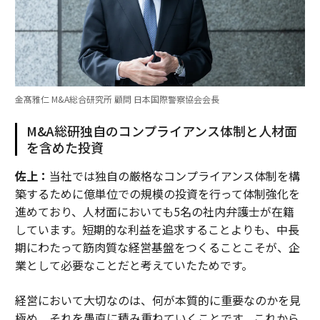
金髙雅仁 M&A総合研究所 顧問 日本国際警察協会会長
M&A総研独自のコンプライアンス体制と人材面
を含めた投資
佐上：
当社では独自の厳格なコンプライアンス体制を構
築するために億単位での規模の投資を行って体制強化を
進めており、人材面においても5名の社内弁護士が在籍
しています。短期的な利益を追求することよりも、中長
期にわたって筋肉質な経営基盤をつくることこそが、企
業として必要なことだと考えていたためです。
経営において大切なのは、何が本質的に重要なのかを見
極め、それを愚直に積み重ねていくことです。これから