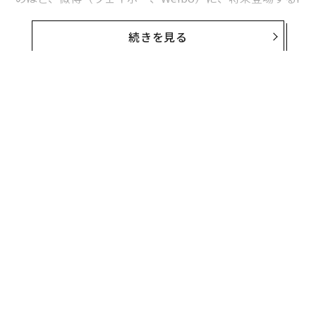
PhoneでMagSafeの搭載が不透明になっている可能性が
あると投稿した。同アカウントは「アップル社内では最
続きを見る
近、MagSafeをiPhoneの標準機能として搭載するかどう
かについて、多くの議論が交わされています」と主張し
ている。
iPhoneのMagSafeはどのように始まったのか
知らない人のために説明すると、ワイヤレス充電に初め
て対応したiPhoneは、2017年秋に発売されたiPhone
8、iPhone 8 Plus、iPhone Xだった。ただし当時は、充
電パッドの上でiPhoneの位置がずれやすく、朝起きたら
ずっと充電されていなかった、ということが起こり得
た。
無料のメールマガジンに登録
無料登録