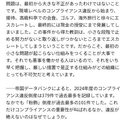
問題は、最初から大きな不正があったわけではないこと
です。現場レベルのコンプライアンス違反から始まり、
接待、高級料亭での会食、ゴルフ、海外旅行と徐々にエ
スカレートし、最終的には現金の授受にまで発展してし
まいました。この事件から得た教訓は、小さな段階で止
める努力がないと取り返しがつかないところまでエスカ
レートしてしまうということです。だからこそ、最初の
小さな問題が起こらない仕組みをつくることが大事で
す。それでも悪事を働かせる人はいるので、それをいち
早く把握し、厳しい措置で是正する仕組みがどの組織に
とっても不可欠だと考えています。
──帝国データバンクによると、2024年度のコンプライ
アンス違反倒産は379件で過去最多を記録しています。
なかでも「粉飾」倒産が過去最多の101件でした。これ
だけコンプライアンスの重要性が叫ばれるなか、違反が
絶えないのはなぜでしょうか。