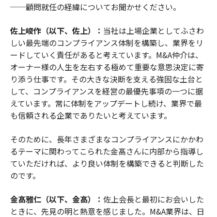
──顧問就任の経緯についてお聞かせください。
佐上峻作（以下、佐上）：
当社は上場企業としてふさわ
しい最先端のコンプライアンス体制を構築し、業界をリ
ードしていく責任があると考えています。M&A仲介は、
オーナー様の人生を左右する極めて重要な意思決定に寄
り添う仕事です。その大きな決断を支える強固な土台と
して、コンプライアンスを経営の最優先事項の一つに据
えています。常に体制をアップデートし続け、業界で最
も信頼される企業でありたいと考えています。
そのために、長年さまざまなコンプライアンスにかかわ
るテーマに関わってこられた金髙さんに内部から指導し
ていただければ、より良い体制を構築できると判断した
のです。
金髙雅仁（以下、金髙）：
佐上会長と最初にお会いした
ときに、先見の明と熱意を感じました。M&A業界は、日