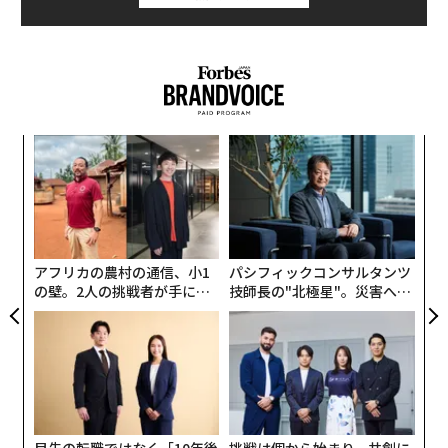
ィン
〜
ズが
金
ムの
個
スパ
「
ェ
のラ
─
ら
アフリカの農村の通信、小1
パシフィックコンサルタンツ
の壁。2人の挑戦者が手にし
技師長の"北極星"。災害への
た「次なる武器」
無力感を乗り越え見つけた、
防災一筋20年の答え
2026年9月号発売中
最新号の購入はこちらから
目先の転職ではなく「10年後
挑戦は個から始まり、共創に