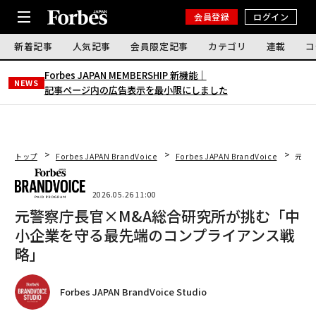
会員登録
ログイン
新着記事
人気記事
会員限定記事
カテゴリ
連載
コ
Forbes JAPAN MEMBERSHIP 新機能｜
NEWS
記事ページ内の広告表示を最小限にしました
トップ
Forbes JAPAN BrandVoice
Forbes JAPAN BrandVoice
元警
2026.05.26 11:00
元警察庁長官×M&A総合研究所が挑む「中
小企業を守る最先端のコンプライアンス戦
略」
Forbes JAPAN BrandVoice Studio