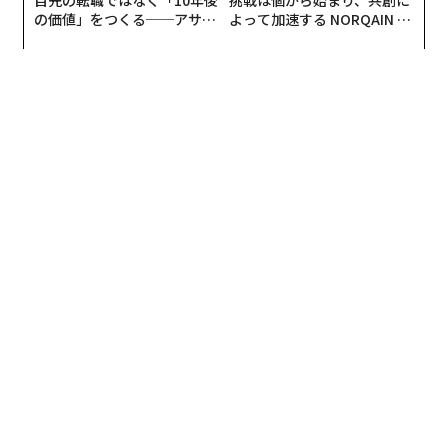
の価値」をつくる──アサイ
よって加速する NORQAIN JA
ンの長期伴走型支援とは
PAN 特別座談会
メンバーシップに登録する
関連記事
メタ株、ついに失速──裁判敗訴・AIの遅延・メタバース衰退が重なる
米ウォール街のボーナス総額「過去最高の約7.8兆円」に、平均支給は約39
40万円
イーロン・マスクのスペースX、6月に新規株式公開（IPO）か──評価額は
推計238兆円超
「2つの速度」で進む石油危機、投資家が注目すべきは米エネルギー株と金
米株市場が「安堵感」で反発、主要指数は揃って上昇 金価格は急落