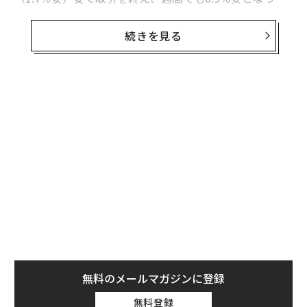
た。2025年9月以来の最安値水準だ。
続きを見る
テクノロジー株主体のナスダック総合指数は27日に2.
1％安となり、週間では3.2％安で引けた。S&P 500は27
日に1.7％安、週間では2％下落し、両指数はいずれも20
25年8月以来の安値に急落した。
無料のメールマガジンに登録
無料登録