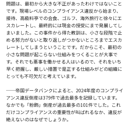
問題は、最初から大きな不正があったわけではないこと
です。現場レベルのコンプライアンス違反から始まり、
接待、高級料亭での会食、ゴルフ、海外旅行と徐々にエ
スカレートし、最終的には現金の授受にまで発展してし
まいました。この事件から得た教訓は、小さな段階で止
める努力がないと取り返しがつかないところまでエスカ
レートしてしまうということです。だからこそ、最初の
小さな問題が起こらない仕組みをつくることが大事で
す。それでも悪事を働かせる人はいるので、それをいち
早く把握し、厳しい措置で是正する仕組みがどの組織に
とっても不可欠だと考えています。
──帝国データバンクによると、2024年度のコンプライ
アンス違反倒産は379件で過去最多を記録しています。
なかでも「粉飾」倒産が過去最多の101件でした。これ
だけコンプライアンスの重要性が叫ばれるなか、違反が
絶えないのはなぜでしょうか。