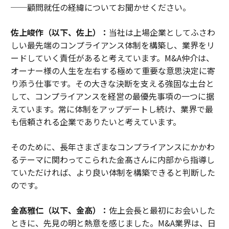
──顧問就任の経緯についてお聞かせください。
佐上峻作（以下、佐上）：
当社は上場企業としてふさわ
しい最先端のコンプライアンス体制を構築し、業界をリ
ードしていく責任があると考えています。M&A仲介は、
オーナー様の人生を左右する極めて重要な意思決定に寄
り添う仕事です。その大きな決断を支える強固な土台と
して、コンプライアンスを経営の最優先事項の一つに据
えています。常に体制をアップデートし続け、業界で最
も信頼される企業でありたいと考えています。
そのために、長年さまざまなコンプライアンスにかかわ
るテーマに関わってこられた金髙さんに内部から指導し
ていただければ、より良い体制を構築できると判断した
のです。
金髙雅仁（以下、金髙）：
佐上会長と最初にお会いした
ときに、先見の明と熱意を感じました。M&A業界は、日