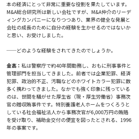
本の経済にとって非常に重要な役割を果たしています。
M&A総合研究所は新しい会社ですが、M&A仲介のリーデ
ィングカンパニーになりつつあり、業界の健全な発展と
会社の成長のために自分の経験を生かせるのではないか
と思い、お受けしました。
──どのような経験をされてきたのでしょうか。
金髙：
私は警察庁で約40年間勤務し、おもに刑事事件と
管理部門を担当してきました。前者では企業犯罪、経済
犯罪、政治的不正、汚職などのホワイトカラー犯罪に数
多く携わってきました。なかでも強く印象に残っている
のは、世間を騒がせた厚生省（現・厚生労働省）事務次
官の贈収賄事件です。特別養護老人ホームをつくろうと
している社会福祉法人から事務次官が6,000万円の賄賂
を受け取り、補助金交付の便宜を図ったとされる、1996
年の事案です。