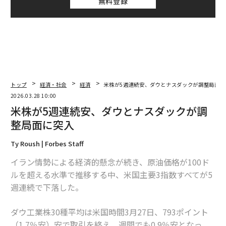
無料登録
トップ
経済・社会
経済
米株が5週連続安、ダウとナスダックが調整局面に
2026.03.28 10:00
米株が5週連続安、ダウとナスダックが調
整局面に突入
Ty Roush | Forbes Staff
イラン情勢による経済的懸念が続き、原油価格が100ド
ルを超える水準で推移する中、米国主要3指数すべてが5
週連続で下落した。
ダウ工業株30種平均は米国時間3月27日、793ポイント
（1.7％安）安で取引を終え、週間でも0.9％安となっ