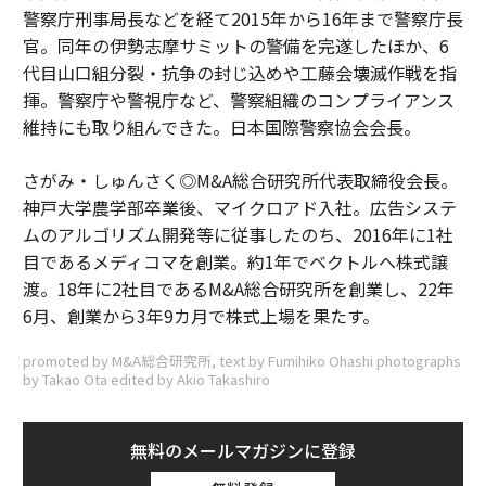
警察庁刑事局長などを経て2015年から16年まで警察庁長
官。同年の伊勢志摩サミットの警備を完遂したほか、6
代目山口組分裂・抗争の封じ込めや工藤会壊滅作戦を指
揮。警察庁や警視庁など、警察組織のコンプライアンス
維持にも取り組んできた。日本国際警察協会会長。
さがみ・しゅんさく◎M&A総合研究所代表取締役会長。
神戸大学農学部卒業後、マイクロアド入社。広告システ
ムのアルゴリズム開発等に従事したのち、2016年に1社
目であるメディコマを創業。約1年でベクトルへ株式譲
渡。18年に2社目であるM&A総合研究所を創業し、22年
6月、創業から3年9カ月で株式上場を果たす。
promoted by M&A総合研究所, text by Fumihiko Ohashi photographs
by Takao Ota edited by Akio Takashiro
無料のメールマガジンに登録