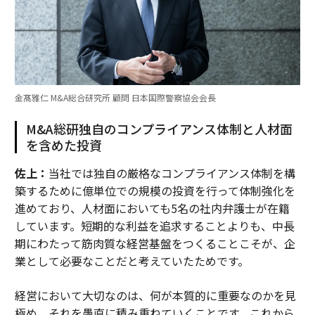
金髙雅仁 M&A総合研究所 顧問 日本国際警察協会会長
M&A総研独自のコンプライアンス体制と人材面
を含めた投資
佐上：
当社では独自の厳格なコンプライアンス体制を構
築するために億単位での規模の投資を行って体制強化を
進めており、人材面においても5名の社内弁護士が在籍
しています。短期的な利益を追求することよりも、中長
期にわたって筋肉質な経営基盤をつくることこそが、企
業として必要なことだと考えていたためです。
経営において大切なのは、何が本質的に重要なのかを見
極め、それを愚直に積み重ねていくことです。これから