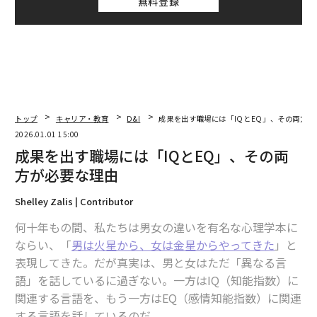
無料登録
トップ
キャリア・教育
D&I
成果を出す職場には「IQとEQ」、その両方が
2026.01.01 15:00
成果を出す職場には「IQとEQ」、その両
方が必要な理由
Shelley Zalis | Contributor
何十年もの間、私たちは男女の違いを有名な心理学本に
ならい、「
男は火星から、女は金星からやってきた
」と
表現してきた。だが真実は、男と女はただ「異なる言
語」を話しているに過ぎない。一方はIQ（知能指数）に
関連する言語を、もう一方はEQ（感情知能指数）に関連
する言語を話しているのだ。