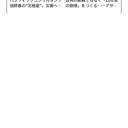
技師長の"北極星"。災害への
の価値」をつくる──アサイ
無力感を乗り越え見つけた、
ンの長期伴走型支援とは
防災一筋20年の答え
翻訳＝猪股るー
2026年9月号発売中
最新号の購入はこちらから
メンバーシップに登録する
関連記事