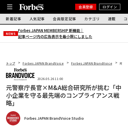
会員登録
ログイン
新着記事
人気記事
会員限定記事
カテゴリ
連載
コ
Forbes JAPAN MEMBERSHIP 新機能｜
NEWS
記事ページ内の広告表示を最小限にしました
トップ
Forbes JAPAN BrandVoice
Forbes JAPAN BrandVoice
元警
2026.05.26 11:00
元警察庁長官×M&A総合研究所が挑む「中
小企業を守る最先端のコンプライアンス戦
略」
Forbes JAPAN BrandVoice Studio