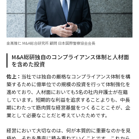
金髙雅仁 M&A総合研究所 顧問 日本国際警察協会会長
M&A総研独自のコンプライアンス体制と人材面
を含めた投資
佐上：
当社では独自の厳格なコンプライアンス体制を構
築するために億単位での規模の投資を行って体制強化を
進めており、人材面においても5名の社内弁護士が在籍
しています。短期的な利益を追求することよりも、中長
期にわたって筋肉質な経営基盤をつくることこそが、企
業として必要なことだと考えていたためです。
経営において大切なのは、何が本質的に重要なのかを見
極め、それを愚直に積み重ねていくことです。これから