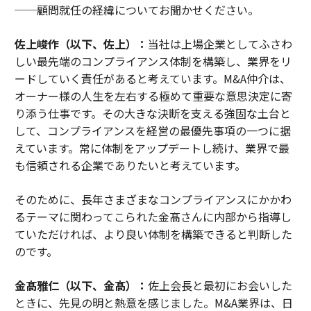
──顧問就任の経緯についてお聞かせください。
佐上峻作（以下、佐上）：
当社は上場企業としてふさわ
しい最先端のコンプライアンス体制を構築し、業界をリ
ードしていく責任があると考えています。M&A仲介は、
オーナー様の人生を左右する極めて重要な意思決定に寄
り添う仕事です。その大きな決断を支える強固な土台と
して、コンプライアンスを経営の最優先事項の一つに据
えています。常に体制をアップデートし続け、業界で最
も信頼される企業でありたいと考えています。
そのために、長年さまざまなコンプライアンスにかかわ
るテーマに関わってこられた金髙さんに内部から指導し
ていただければ、より良い体制を構築できると判断した
のです。
金髙雅仁（以下、金髙）：
佐上会長と最初にお会いした
ときに、先見の明と熱意を感じました。M&A業界は、日