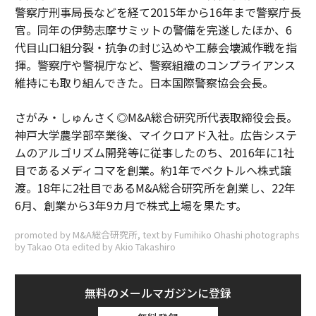
警察庁刑事局長などを経て2015年から16年まで警察庁長
官。同年の伊勢志摩サミットの警備を完遂したほか、6
代目山口組分裂・抗争の封じ込めや工藤会壊滅作戦を指
揮。警察庁や警視庁など、警察組織のコンプライアンス
維持にも取り組んできた。日本国際警察協会会長。
さがみ・しゅんさく◎M&A総合研究所代表取締役会長。
神戸大学農学部卒業後、マイクロアド入社。広告システ
ムのアルゴリズム開発等に従事したのち、2016年に1社
目であるメディコマを創業。約1年でベクトルへ株式譲
渡。18年に2社目であるM&A総合研究所を創業し、22年
6月、創業から3年9カ月で株式上場を果たす。
promoted by M&A総合研究所, text by Fumihiko Ohashi photographs
by Takao Ota edited by Akio Takashiro
無料のメールマガジンに登録