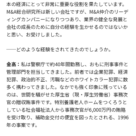
本の経済にとって非常に重要な役割を果たしています。
M&A総合研究所は新しい会社ですが、M&A仲介のリーデ
ィングカンパニーになりつつあり、業界の健全な発展と
会社の成長のために自分の経験を生かせるのではないか
と思い、お受けしました。
──どのような経験をされてきたのでしょうか。
金髙：
私は警察庁で約40年間勤務し、おもに刑事事件と
管理部門を担当してきました。前者では企業犯罪、経済
犯罪、政治的不正、汚職などのホワイトカラー犯罪に数
多く携わってきました。なかでも強く印象に残っている
のは、世間を騒がせた厚生省（現・厚生労働省）事務次
官の贈収賄事件です。特別養護老人ホームをつくろうと
している社会福祉法人から事務次官が6,000万円の賄賂
を受け取り、補助金交付の便宜を図ったとされる、1996
年の事案です。