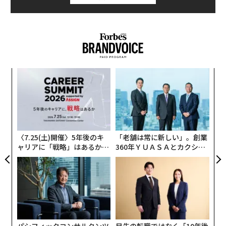
〜
織
う
〜
T
金
個
ェ
〈7.25(土)開催〉5年後のキ
「老舗は常に新しい」。創業
ャリアに「戦略」はあるか。
360年ＹＵＡＳＡとカクシン
トップエグゼクティブのキャ
CEO田尻望が語る、AIを超え
リアに触れる1日│CAREER S
る人の価値
UMMIT 2026
パシフィックコンサルタンツ
目先の転職ではなく「10年後