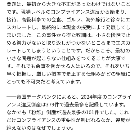
問題は、最初から大きな不正があったわけではないこと
です。現場レベルのコンプライアンス違反から始まり、
接待、高級料亭での会食、ゴルフ、海外旅行と徐々にエ
スカレートし、最終的には現金の授受にまで発展してし
まいました。この事件から得た教訓は、小さな段階で止
める努力がないと取り返しがつかないところまでエスカ
レートしてしまうということです。だからこそ、最初の
小さな問題が起こらない仕組みをつくることが大事で
す。それでも悪事を働かせる人はいるので、それをいち
早く把握し、厳しい措置で是正する仕組みがどの組織に
とっても不可欠だと考えています。
──帝国データバンクによると、2024年度のコンプライ
アンス違反倒産は379件で過去最多を記録しています。
なかでも「粉飾」倒産が過去最多の101件でした。これ
だけコンプライアンスの重要性が叫ばれるなか、違反が
絶えないのはなぜでしょうか。