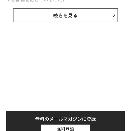
IQはビジネスにおける伝統的な「男性的」側面、すなわ
続きを見る
ち論理・競争・秩序とのつながりが深く、EQは「女性
的」側面である共感・つながり・直感とのつながりが深
い。長きにわたり職場では、EQよりIQが、人よりも生産
性が重視しされてきた。しかしこれからの時代、リーダ
ーに求められているのはどちらか一方を選ぶことではな
く、両方の「言語」を流暢に話すことだ。
家族の夕食の場を思い浮かべてほしい。良い会話とは誰
か1人が会話を支配したり、限られた話題しか許されな
かったりするものではない。誰もが気兼ねなく会話に加
わり、市場の動向やスポーツのスコア以外のことも自由
に話す。好きな話をシェアし、互いに耳を傾け、笑い合
う団らんの場では、物静かな叔父も歯に衣着せぬ妹も、
皆がそれぞれのスタイルで会話を楽しめる。
無料のメールマガジンに登録
無料登録