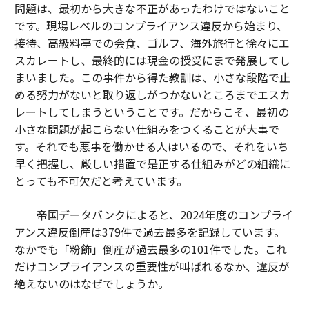
問題は、最初から大きな不正があったわけではないこと
です。現場レベルのコンプライアンス違反から始まり、
接待、高級料亭での会食、ゴルフ、海外旅行と徐々にエ
スカレートし、最終的には現金の授受にまで発展してし
まいました。この事件から得た教訓は、小さな段階で止
める努力がないと取り返しがつかないところまでエスカ
レートしてしまうということです。だからこそ、最初の
小さな問題が起こらない仕組みをつくることが大事で
す。それでも悪事を働かせる人はいるので、それをいち
早く把握し、厳しい措置で是正する仕組みがどの組織に
とっても不可欠だと考えています。
──帝国データバンクによると、2024年度のコンプライ
アンス違反倒産は379件で過去最多を記録しています。
なかでも「粉飾」倒産が過去最多の101件でした。これ
だけコンプライアンスの重要性が叫ばれるなか、違反が
絶えないのはなぜでしょうか。