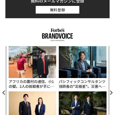
無料のメールマガジンに登録
Waymoがアリゾナ州フェニックスで初期の商用サービ
無料登録
スとして、当時は限定ユーザーに向けて、車内にセーフ
ティドライバーが同乗するケースも含めて「Waymo On
e」を開始してから約7年が経過した。
自動運転業界全体を見渡すと、現在もさまざまな企業が
技術開発に取り組んでいる。対するWaymoのサービスは
革
すでに実証実験の域を脱し、事業として本格的な拡大期
ク
に入っている。
た「
「
左右
米国内では2026年5月現在、フェニックスのほかサンフ
T
ランシスコ、ロサンゼルス、テキサス州オースティン、
日
アフリカの農村の通信、小1
パシフィックコンサルタンツ
ジョージア州アトランタなど人口密度の高い都市を含
の壁。2人の挑戦者が手にし
技師長の"北極星"。災害への
む、合計1400平方キロメートルを超えるエリアでサービ
た「次なる武器」
無力感を乗り越え見つけた、
防災一筋20年の答え
スを展開している。これまでにWaymoの自動運転技術
が2000万回以上実施され、週に50万回以上の運行サービ
スを提供してきた。これは年中無休で運行する完全自動