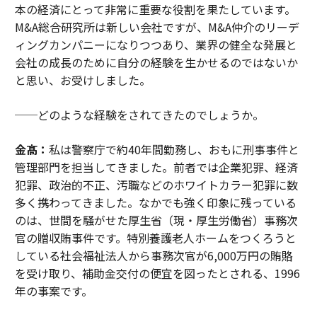
本の経済にとって非常に重要な役割を果たしています。
M&A総合研究所は新しい会社ですが、M&A仲介のリーデ
ィングカンパニーになりつつあり、業界の健全な発展と
会社の成長のために自分の経験を生かせるのではないか
と思い、お受けしました。
──どのような経験をされてきたのでしょうか。
金髙：
私は警察庁で約40年間勤務し、おもに刑事事件と
管理部門を担当してきました。前者では企業犯罪、経済
犯罪、政治的不正、汚職などのホワイトカラー犯罪に数
多く携わってきました。なかでも強く印象に残っている
のは、世間を騒がせた厚生省（現・厚生労働省）事務次
官の贈収賄事件です。特別養護老人ホームをつくろうと
している社会福祉法人から事務次官が6,000万円の賄賂
を受け取り、補助金交付の便宜を図ったとされる、1996
年の事案です。