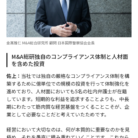
金髙雅仁 M&A総合研究所 顧問 日本国際警察協会会長
M&A総研独自のコンプライアンス体制と人材面
を含めた投資
佐上：
当社では独自の厳格なコンプライアンス体制を構
築するために億単位での規模の投資を行って体制強化を
進めており、人材面においても5名の社内弁護士が在籍
しています。短期的な利益を追求することよりも、中長
期にわたって筋肉質な経営基盤をつくることこそが、企
業として必要なことだと考えていたためです。
経営において大切なのは、何が本質的に重要なのかを見
極め、それを愚直に積み重ねていくことです。これから