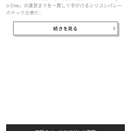
o One」の運営までを一貫して手がけるシリコンバレー
のテック企業だ。
同社が掲げるミッションは「世界で最も信頼されるドラ
続きを見る
イバーになる」ことだ。人間のドライバーに代わって安
全に走行するロボタクシーを実現し、人為的なミスに起
因する交通事故の削減を目指している。
筆者は米国カリフォルニア州にあるWaymoの本社を訪
問し、自動運転シミュレーションに関するソフトウェア
技術開発を指揮する、エンジニアリング担当バイスプレ
ジデントのマグラス・みづ紀氏にインタビューを行っ
た。Waymoによる自動運転サービスの現在地、安全を
支える基盤技術、そして日本市場を含む今後の展開をレ
ポートする。
米国内で10を超える都市にロボタクシーが拡大
中