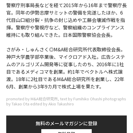
警察庁刑事局長などを経て2015年から16年まで警察庁長
官。同年の伊勢志摩サミットの警備を完遂したほか、6
代目山口組分裂・抗争の封じ込めや工藤会壊滅作戦を指
揮。警察庁や警視庁など、警察組織のコンプライアンス
維持にも取り組んできた。日本国際警察協会会長。
さがみ・しゅんさく◎M&A総合研究所代表取締役会長。
神戸大学農学部卒業後、マイクロアド入社。広告システ
ムのアルゴリズム開発等に従事したのち、2016年に1社
目であるメディコマを創業。約1年でベクトルへ株式譲
渡。18年に2社目であるM&A総合研究所を創業し、22年
6月、創業から3年9カ月で株式上場を果たす。
promoted by M&A総合研究所, text by Fumihiko Ohashi photographs
by Takao Ota edited by Akio Takashiro
無料のメールマガジンに登録