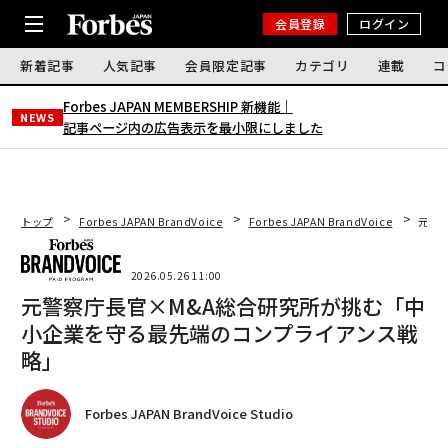
会員登録
ログイン
新着記事
人気記事
会員限定記事
カテゴリ
連載
コ
Forbes JAPAN MEMBERSHIP 新機能｜
NEWS
記事ページ内の広告表示を最小限にしました
トップ
Forbes JAPAN BrandVoice
Forbes JAPAN BrandVoice
元警
2026.05.26 11:00
元警察庁長官×M&A総合研究所が挑む「中
小企業を守る最先端のコンプライアンス戦
略」
Forbes JAPAN BrandVoice Studio