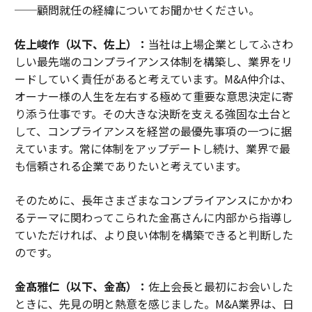
──顧問就任の経緯についてお聞かせください。
佐上峻作（以下、佐上）：
当社は上場企業としてふさわ
しい最先端のコンプライアンス体制を構築し、業界をリ
ードしていく責任があると考えています。M&A仲介は、
オーナー様の人生を左右する極めて重要な意思決定に寄
り添う仕事です。その大きな決断を支える強固な土台と
して、コンプライアンスを経営の最優先事項の一つに据
えています。常に体制をアップデートし続け、業界で最
も信頼される企業でありたいと考えています。
そのために、長年さまざまなコンプライアンスにかかわ
るテーマに関わってこられた金髙さんに内部から指導し
ていただければ、より良い体制を構築できると判断した
のです。
金髙雅仁（以下、金髙）：
佐上会長と最初にお会いした
ときに、先見の明と熱意を感じました。M&A業界は、日