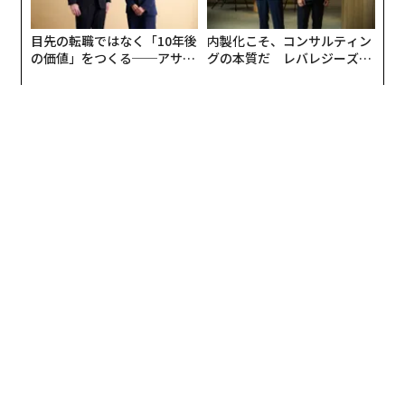
運転の配車サービスとしては世界最大規模になる。
目先の転職ではなく「10年後
内製化こそ、コンサルティン
Waymoがデザインした完全自動運転車両のプロトタイプ「Firefly」がオフ
の価値」をつくる──アサイ
グの本質だ レバレジーズが
ィスのエントランスに展示されている。ハンドルやアクセル・ブレーキの
ンの長期伴走型支援とは
実践する、次世代ファームの
ペダルを持たず、運転のすべてをコンピューターが担う、親しみやすい2人
全貌
乗り小型車のコンセプト。Waymoは2017年にはFireflyのプロジェクトを終
了しているが、この車両によって得られた知見は、その後の「Waymo Driv
er」の開発や、現在のロボタクシーへと受け継がれていった
現在のWaymo Oneの事業フェーズについて、マグラス
氏は次のように語る。
「私たちはいま、とても重要な転換期にいます。大きな
節目となったのは昨年にサンフランシスコやロサンゼル
スをはじめとする大都市でサービスを展開したことでし
た。現在はWaymoアプリに加え、Uberとの提携を通じ
て全米10以上の都市や地域で自動運転配車サービスの提
供を進めています。