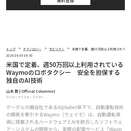
無料登録
トップ
テクノロジー
モビリティ
米国で定着、週50万回以上利用されている
2026.06.05 09:30
米国で定着、週50万回以上利用されている
Waymoのロボタクシー 安全を担保する
独自のAI技術
山本 敦 | Official Columnist
ITジャーナリスト・ライター
グーグルの親会社であるAlphabet傘下で、自動運転技術
の開発を牽引するWaymo（ウェイモ）は、自動運転車
両に搭載されるハードウェアとAIを統合したソフトウェ
ア・システムの開発から、実際の配車サービス「Waym