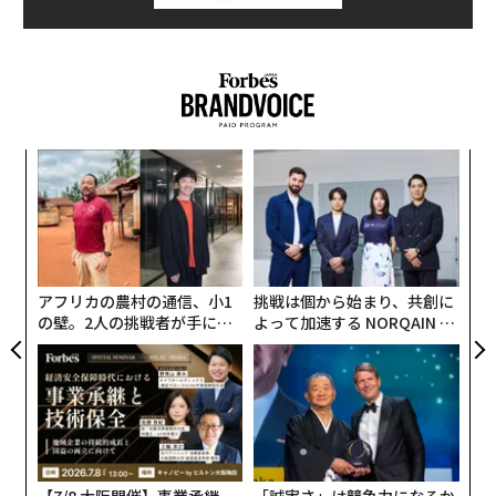
ペルノ・リカール・ジャパンが発売した「
「
ブンブー オリジナル
」は、
ラム発祥の地とされるカリブ
左右
海・バルバドスで120年以上の歴史を持つ蒸留所
で造ら
T
革
日
れたプレミアムラムだ。
ク
た「
アフリカの農村の通信、小1
挑戦は個から始まり、共創に
の壁。2人の挑戦者が手にし
よって加速する NORQAIN JA
た「次なる武器」
PAN 特別座談会
【7/8 大阪開催】事業承継
「誠実さ」は競争力になるか