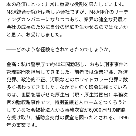
本の経済にとって非常に重要な役割を果たしています。
M&A総合研究所は新しい会社ですが、M&A仲介のリーデ
ィングカンパニーになりつつあり、業界の健全な発展と
会社の成長のために自分の経験を生かせるのではないか
と思い、お受けしました。
──どのような経験をされてきたのでしょうか。
金髙：
私は警察庁で約40年間勤務し、おもに刑事事件と
管理部門を担当してきました。前者では企業犯罪、経済
犯罪、政治的不正、汚職などのホワイトカラー犯罪に数
多く携わってきました。なかでも強く印象に残っている
のは、世間を騒がせた厚生省（現・厚生労働省）事務次
官の贈収賄事件です。特別養護老人ホームをつくろうと
している社会福祉法人から事務次官が6,000万円の賄賂
を受け取り、補助金交付の便宜を図ったとされる、1996
年の事案です。