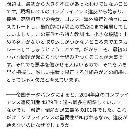
問題は、最初から大きな不正があったわけではないこと
です。現場レベルのコンプライアンス違反から始まり、
接待、高級料亭での会食、ゴルフ、海外旅行と徐々にエ
スカレートし、最終的には現金の授受にまで発展してし
まいました。この事件から得た教訓は、小さな段階で止
める努力がないと取り返しがつかないところまでエスカ
レートしてしまうということです。だからこそ、最初の
小さな問題が起こらない仕組みをつくることが大事で
す。それでも悪事を働かせる人はいるので、それをいち
早く把握し、厳しい措置で是正する仕組みがどの組織に
とっても不可欠だと考えています。
──帝国データバンクによると、2024年度のコンプライ
アンス違反倒産は379件で過去最多を記録しています。
なかでも「粉飾」倒産が過去最多の101件でした。これ
だけコンプライアンスの重要性が叫ばれるなか、違反が
絶えないのはなぜでしょうか。