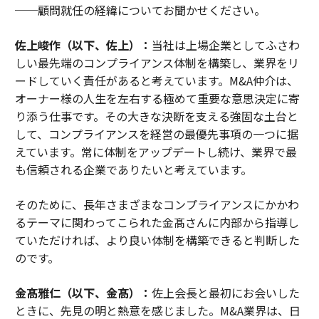
──顧問就任の経緯についてお聞かせください。
佐上峻作（以下、佐上）：
当社は上場企業としてふさわ
しい最先端のコンプライアンス体制を構築し、業界をリ
ードしていく責任があると考えています。M&A仲介は、
オーナー様の人生を左右する極めて重要な意思決定に寄
り添う仕事です。その大きな決断を支える強固な土台と
して、コンプライアンスを経営の最優先事項の一つに据
えています。常に体制をアップデートし続け、業界で最
も信頼される企業でありたいと考えています。
そのために、長年さまざまなコンプライアンスにかかわ
るテーマに関わってこられた金髙さんに内部から指導し
ていただければ、より良い体制を構築できると判断した
のです。
金髙雅仁（以下、金髙）：
佐上会長と最初にお会いした
ときに、先見の明と熱意を感じました。M&A業界は、日