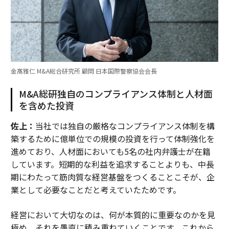
金髙雅仁 M&A総合研究所 顧問 日本国際警察協会会長
M&A総研独自のコンプライアンス体制と人材面
を含めた投資
佐上：
当社では独自の厳格なコンプライアンス体制を構
築するために億単位での規模の投資を行って体制強化を
進めており、人材面においても5名の社内弁護士が在籍
しています。短期的な利益を追求することよりも、中長
期にわたって筋肉質な経営基盤をつくることこそが、企
業として必要なことだと考えていたためです。
経営において大切なのは、何が本質的に重要なのかを見
極め、それを愚直に積み重ねていくことです。これから