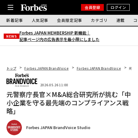
会員登録
ログイン
新着記事
人気記事
会員限定記事
カテゴリ
連載
コ
Forbes JAPAN MEMBERSHIP 新機能｜
NEWS
記事ページ内の広告表示を最小限にしました
トップ
Forbes JAPAN BrandVoice
Forbes JAPAN BrandVoice
元警
2026.05.26 11:00
元警察庁長官×M&A総合研究所が挑む「中
小企業を守る最先端のコンプライアンス戦
略」
Forbes JAPAN BrandVoice Studio