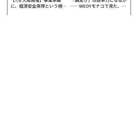
に、経済安全保障という視点
──WEOYモナコで見た、く
が加わるとき──経営者が問
ら寿司の経営哲学
われる新たな判断軸
世界でも屈指の高い純度を誇るという地下水と、カリブ
海や南米各国から厳選された8種類のサトウキビを使
用。バナナやバニラ、パイナップル、マンゴーといった
南国果実のフルーティーな甘さにほんのりと香るジンジ
ャーチョコレートとシナモンスパイスが加わり、
軽やか
でスムーズな飲み心地でありながら、豊かで奥深い味わ
い
となっている。
海賊を想起させる金属製の「X」が正面にあしらわれた
ボトルは、極厚のガラスを使用。室内に飾っても趣のあ
るデザインで、ボトルを開けるたびに特大のコルクが祝
祭のような「ポンッ」という音を響かせて、気分を盛り
上げてくれる。