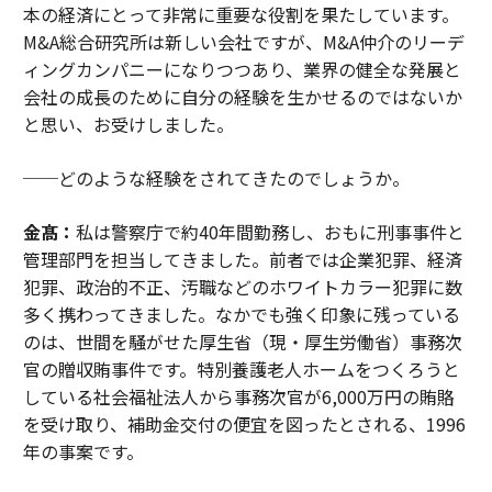
本の経済にとって非常に重要な役割を果たしています。
M&A総合研究所は新しい会社ですが、M&A仲介のリーデ
ィングカンパニーになりつつあり、業界の健全な発展と
会社の成長のために自分の経験を生かせるのではないか
と思い、お受けしました。
──どのような経験をされてきたのでしょうか。
金髙：
私は警察庁で約40年間勤務し、おもに刑事事件と
管理部門を担当してきました。前者では企業犯罪、経済
犯罪、政治的不正、汚職などのホワイトカラー犯罪に数
多く携わってきました。なかでも強く印象に残っている
のは、世間を騒がせた厚生省（現・厚生労働省）事務次
官の贈収賄事件です。特別養護老人ホームをつくろうと
している社会福祉法人から事務次官が6,000万円の賄賂
を受け取り、補助金交付の便宜を図ったとされる、1996
年の事案です。