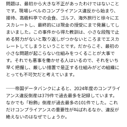
問題は、最初から大きな不正があったわけではないこと
です。現場レベルのコンプライアンス違反から始まり、
接待、高級料亭での会食、ゴルフ、海外旅行と徐々にエ
スカレートし、最終的には現金の授受にまで発展してし
まいました。この事件から得た教訓は、小さな段階で止
める努力がないと取り返しがつかないところまでエスカ
レートしてしまうということです。だからこそ、最初の
小さな問題が起こらない仕組みをつくることが大事で
す。それでも悪事を働かせる人はいるので、それをいち
早く把握し、厳しい措置で是正する仕組みがどの組織に
とっても不可欠だと考えています。
──帝国データバンクによると、2024年度のコンプライ
アンス違反倒産は379件で過去最多を記録しています。
なかでも「粉飾」倒産が過去最多の101件でした。これ
だけコンプライアンスの重要性が叫ばれるなか、違反が
絶えないのはなぜでしょうか。