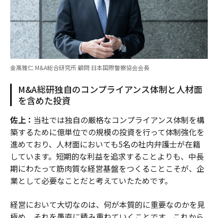
金髙雅仁 M&A総合研究所 顧問 日本国際警察協会会長
M&A総研独自のコンプライアンス体制と人材面
を含めた投資
佐上：
当社では独自の厳格なコンプライアンス体制を構
築するために億単位での規模の投資を行って体制強化を
進めており、人材面においても5名の社内弁護士が在籍
しています。短期的な利益を追求することよりも、中長
期にわたって筋肉質な経営基盤をつくることこそが、企
業として必要なことだと考えていたためです。
経営において大切なのは、何が本質的に重要なのかを見
極め、それを愚直に積み重ねていくことです。これから