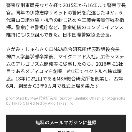
警察庁刑事局長などを経て2015年から16年まで警察庁長
官。同年の伊勢志摩サミットの警備を完遂したほか、6
代目山口組分裂・抗争の封じ込めや工藤会壊滅作戦を指
揮。警察庁や警視庁など、警察組織のコンプライアンス
維持にも取り組んできた。日本国際警察協会会長。
さがみ・しゅんさく◎M&A総合研究所代表取締役会長。
神戸大学農学部卒業後、マイクロアド入社。広告システ
ムのアルゴリズム開発等に従事したのち、2016年に1社
目であるメディコマを創業。約1年でベクトルへ株式譲
渡。18年に2社目であるM&A総合研究所を創業し、22年
6月、創業から3年9カ月で株式上場を果たす。
promoted by M&A総合研究所, text by Fumihiko Ohashi photographs
by Takao Ota edited by Akio Takashiro
無料のメールマガジンに登録