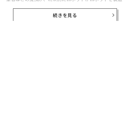
することにつながる重要な動きだと考えている。アプト
ロニックは、2月13日にグーグルを含む投資家から3億50
続きを見る
00万ドル（約520億円）を調達したと発表したばかりだ
が、同社の従業員数は150人程度に過ぎず、海外拠点も
まだ少ない。
それとは対照的に、ジェイビルは25ヵ国に100以上の拠
点を構え、従業員数は14万人に達し、昨年の売上高は30
0億ドル（約4兆4400億円）近くに達していた。両社の提
携がうまくいけば、ジェイビルは、アプトロニックの人
型ロボットの製造を大幅に加速させることができる。
無料のメールマガジンに登録
無料登録