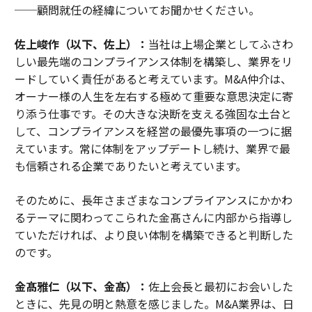
──顧問就任の経緯についてお聞かせください。
佐上峻作（以下、佐上）：
当社は上場企業としてふさわ
しい最先端のコンプライアンス体制を構築し、業界をリ
ードしていく責任があると考えています。M&A仲介は、
オーナー様の人生を左右する極めて重要な意思決定に寄
り添う仕事です。その大きな決断を支える強固な土台と
して、コンプライアンスを経営の最優先事項の一つに据
えています。常に体制をアップデートし続け、業界で最
も信頼される企業でありたいと考えています。
そのために、長年さまざまなコンプライアンスにかかわ
るテーマに関わってこられた金髙さんに内部から指導し
ていただければ、より良い体制を構築できると判断した
のです。
金髙雅仁（以下、金髙）：
佐上会長と最初にお会いした
ときに、先見の明と熱意を感じました。M&A業界は、日