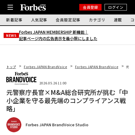
会員登録
ログイン
新着記事
人気記事
会員限定記事
カテゴリ
連載
コ
Forbes JAPAN MEMBERSHIP 新機能｜
NEWS
記事ページ内の広告表示を最小限にしました
トップ
Forbes JAPAN BrandVoice
Forbes JAPAN BrandVoice
元警
2026.05.26 11:00
元警察庁長官×M&A総合研究所が挑む「中
小企業を守る最先端のコンプライアンス戦
略」
Forbes JAPAN BrandVoice Studio