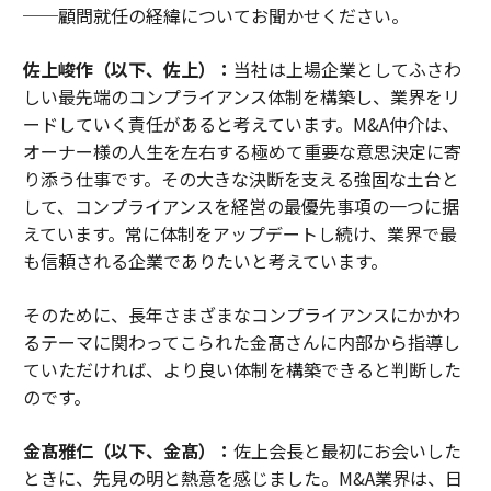
──顧問就任の経緯についてお聞かせください。
佐上峻作（以下、佐上）：
当社は上場企業としてふさわ
しい最先端のコンプライアンス体制を構築し、業界をリ
ードしていく責任があると考えています。M&A仲介は、
オーナー様の人生を左右する極めて重要な意思決定に寄
り添う仕事です。その大きな決断を支える強固な土台と
して、コンプライアンスを経営の最優先事項の一つに据
えています。常に体制をアップデートし続け、業界で最
も信頼される企業でありたいと考えています。
そのために、長年さまざまなコンプライアンスにかかわ
るテーマに関わってこられた金髙さんに内部から指導し
ていただければ、より良い体制を構築できると判断した
のです。
金髙雅仁（以下、金髙）：
佐上会長と最初にお会いした
ときに、先見の明と熱意を感じました。M&A業界は、日