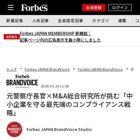
会員登録
ログイン
新着記事
人気記事
会員限定記事
カテゴリ
連載
コ
Forbes JAPAN MEMBERSHIP 新機能｜
NEWS
記事ページ内の広告表示を最小限にしました
トップ
Forbes JAPAN BrandVoice
Forbes JAPAN BrandVoice
元警
2026.05.26 11:00
元警察庁長官×M&A総合研究所が挑む「中
小企業を守る最先端のコンプライアンス戦
略」
Forbes JAPAN BrandVoice Studio