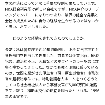
本の経済にとって非常に重要な役割を果たしています。
M&A総合研究所は新しい会社ですが、M&A仲介のリーデ
ィングカンパニーになりつつあり、業界の健全な発展と
会社の成長のために自分の経験を生かせるのではないか
と思い、お受けしました。
──どのような経験をされてきたのでしょうか。
金髙：
私は警察庁で約40年間勤務し、おもに刑事事件と
管理部門を担当してきました。前者では企業犯罪、経済
犯罪、政治的不正、汚職などのホワイトカラー犯罪に数
多く携わってきました。なかでも強く印象に残っている
のは、世間を騒がせた厚生省（現・厚生労働省）事務次
官の贈収賄事件です。特別養護老人ホームをつくろうと
している社会福祉法人から事務次官が6,000万円の賄賂
を受け取り、補助金交付の便宜を図ったとされる、1996
年の事案です。