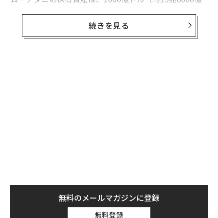
円）近くにまで跳ね上がった。
続きを見る
アダニ財閥の中核をなすアダニ・エンタープライズの株
価は3日に約6.9％高の約44ドルをつけ、火力発電所を運
営する持株会社のアダニ・パワーも18％高の10.60ドル
となった。さらに、アダニ・グリーンやアダニ・ポー
ト、アダニ・トランスミッション、アダニ・トータル・
ガスなどの他の企業も、それぞれ約6.8％高、9.9％高、
9％高、7.6％高を記録した。
フォーブスは3日の株価の上昇により、アダニの資産が8
0億ドル（約1兆3000億円）増加して980億ドル（約15兆
3000億円）に達したと試算している。彼は現在、世界17
位の富豪で、アジアでは、同じくインドのムケシュ・ア
ンバニに次ぐ第2位の富豪となっている。
無料のメールマガジンに登録
無料登録