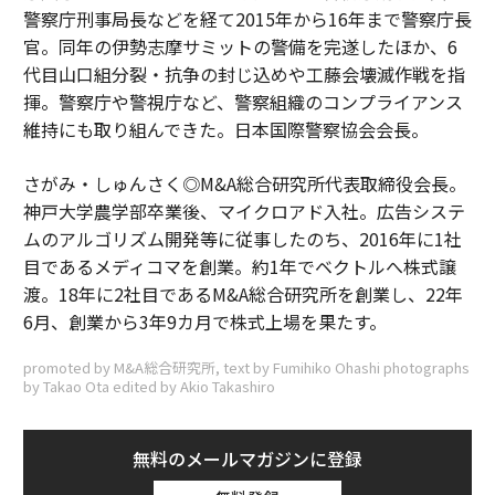
警察庁刑事局長などを経て2015年から16年まで警察庁長
官。同年の伊勢志摩サミットの警備を完遂したほか、6
代目山口組分裂・抗争の封じ込めや工藤会壊滅作戦を指
揮。警察庁や警視庁など、警察組織のコンプライアンス
維持にも取り組んできた。日本国際警察協会会長。
さがみ・しゅんさく◎M&A総合研究所代表取締役会長。
神戸大学農学部卒業後、マイクロアド入社。広告システ
ムのアルゴリズム開発等に従事したのち、2016年に1社
目であるメディコマを創業。約1年でベクトルへ株式譲
渡。18年に2社目であるM&A総合研究所を創業し、22年
6月、創業から3年9カ月で株式上場を果たす。
promoted by M&A総合研究所, text by Fumihiko Ohashi photographs
by Takao Ota edited by Akio Takashiro
無料のメールマガジンに登録