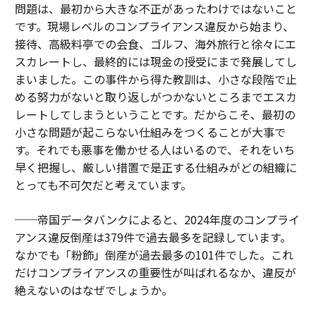
問題は、最初から大きな不正があったわけではないこと
です。現場レベルのコンプライアンス違反から始まり、
接待、高級料亭での会食、ゴルフ、海外旅行と徐々にエ
スカレートし、最終的には現金の授受にまで発展してし
まいました。この事件から得た教訓は、小さな段階で止
める努力がないと取り返しがつかないところまでエスカ
レートしてしまうということです。だからこそ、最初の
小さな問題が起こらない仕組みをつくることが大事で
す。それでも悪事を働かせる人はいるので、それをいち
早く把握し、厳しい措置で是正する仕組みがどの組織に
とっても不可欠だと考えています。
──帝国データバンクによると、2024年度のコンプライ
アンス違反倒産は379件で過去最多を記録しています。
なかでも「粉飾」倒産が過去最多の101件でした。これ
だけコンプライアンスの重要性が叫ばれるなか、違反が
絶えないのはなぜでしょうか。