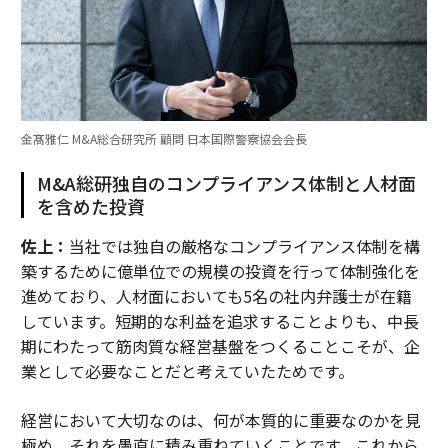
金髙雅仁 M&A総合研究所 顧問 日本国際警察協会会長
M&A総研独自のコンプライアンス体制と人材面
を含めた投資
佐上：
当社では独自の厳格なコンプライアンス体制を構
築するために億単位での規模の投資を行って体制強化を
進めており、人材面においても5名の社内弁護士が在籍
しています。短期的な利益を追求することよりも、中長
期にわたって筋肉質な経営基盤をつくることこそが、企
業として必要なことだと考えていたためです。
経営において大切なのは、何が本質的に重要なのかを見
極め、それを愚直に積み重ねていくことです。これから