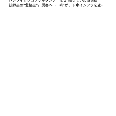
技師長の"北極星"。災害への
術”が、下水インフラを変え
無力感を乗り越え見つけた、
たのか──産総研×月島JFE
防災一筋20年の答え
アクアソリューションの10年
編集＝上田裕資
2026年9月号発売中
最新号の購入はこちらから
メンバーシップに登録する
関連記事