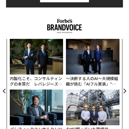
ナ併
革
k」
ク
ック
た「
〈7
由
ャ
ト
リア
内製化こそ、コンサルティン
〜決断する人のAI〜大規模組
UM
グの本質だ レバレジーズが
織が挑む「AIフル実装」“使
実践する、次世代ファームの
う”企業から“動く”企業へ【N
全貌
TTドコモビジネス×PwC】
パシフィックコンサルタンツ
なぜ“眠っていた環境技