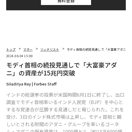
無料登録
トップ
マネー
リッチリスト
モディ首相の続投見通しで「大富豪アダニ」の
2024.06.04 15:00
モディ首相の続投見通しで「大富豪アダ
ニ」の資産が15兆円突破
Siladitya Ray | Forbes Staff
インドの総選挙の投票が米国時間6月1日に終了し、出口
調査でモディ首相率いるインド人民党（BJP）を中心と
する与党連合が圧勝する見通しだと報じられた。これを
受け、3日のインド株式市場は上昇し、モディ首相と親
しいとされる財閥のアダニ・グループを率いるゴータ
ム・アダニの保有資産は、1000億ドル（約15兆6000億