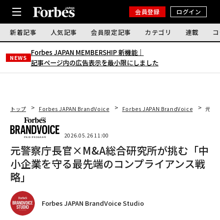
会員登録
ログイン
新着記事
人気記事
会員限定記事
カテゴリ
連載
コ
Forbes JAPAN MEMBERSHIP 新機能｜
NEWS
記事ページ内の広告表示を最小限にしました
トップ
Forbes JAPAN BrandVoice
Forbes JAPAN BrandVoice
元警
2026.05.26 11:00
元警察庁長官×M&A総合研究所が挑む「中
小企業を守る最先端のコンプライアンス戦
略」
Forbes JAPAN BrandVoice Studio