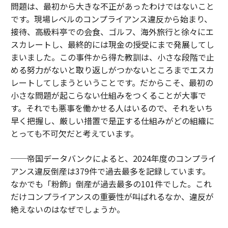
問題は、最初から大きな不正があったわけではないこと
です。現場レベルのコンプライアンス違反から始まり、
接待、高級料亭での会食、ゴルフ、海外旅行と徐々にエ
スカレートし、最終的には現金の授受にまで発展してし
まいました。この事件から得た教訓は、小さな段階で止
める努力がないと取り返しがつかないところまでエスカ
レートしてしまうということです。だからこそ、最初の
小さな問題が起こらない仕組みをつくることが大事で
す。それでも悪事を働かせる人はいるので、それをいち
早く把握し、厳しい措置で是正する仕組みがどの組織に
とっても不可欠だと考えています。
──帝国データバンクによると、2024年度のコンプライ
アンス違反倒産は379件で過去最多を記録しています。
なかでも「粉飾」倒産が過去最多の101件でした。これ
だけコンプライアンスの重要性が叫ばれるなか、違反が
絶えないのはなぜでしょうか。