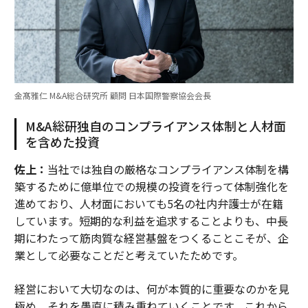
金髙雅仁 M&A総合研究所 顧問 日本国際警察協会会長
M&A総研独自のコンプライアンス体制と人材面
を含めた投資
佐上：
当社では独自の厳格なコンプライアンス体制を構
築するために億単位での規模の投資を行って体制強化を
進めており、人材面においても5名の社内弁護士が在籍
しています。短期的な利益を追求することよりも、中長
期にわたって筋肉質な経営基盤をつくることこそが、企
業として必要なことだと考えていたためです。
経営において大切なのは、何が本質的に重要なのかを見
極め、それを愚直に積み重ねていくことです。これから