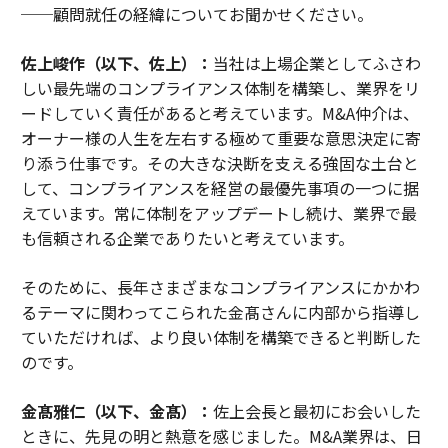
──顧問就任の経緯についてお聞かせください。
佐上峻作（以下、佐上）：
当社は上場企業としてふさわ
しい最先端のコンプライアンス体制を構築し、業界をリ
ードしていく責任があると考えています。M&A仲介は、
オーナー様の人生を左右する極めて重要な意思決定に寄
り添う仕事です。その大きな決断を支える強固な土台と
して、コンプライアンスを経営の最優先事項の一つに据
えています。常に体制をアップデートし続け、業界で最
も信頼される企業でありたいと考えています。
そのために、長年さまざまなコンプライアンスにかかわ
るテーマに関わってこられた金髙さんに内部から指導し
ていただければ、より良い体制を構築できると判断した
のです。
金髙雅仁（以下、金髙）：
佐上会長と最初にお会いした
ときに、先見の明と熱意を感じました。M&A業界は、日