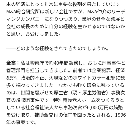
本の経済にとって非常に重要な役割を果たしています。
M&A総合研究所は新しい会社ですが、M&A仲介のリーデ
ィングカンパニーになりつつあり、業界の健全な発展と
会社の成長のために自分の経験を生かせるのではないか
と思い、お受けしました。
──どのような経験をされてきたのでしょうか。
金髙：
私は警察庁で約40年間勤務し、おもに刑事事件と
管理部門を担当してきました。前者では企業犯罪、経済
犯罪、政治的不正、汚職などのホワイトカラー犯罪に数
多く携わってきました。なかでも強く印象に残っている
のは、世間を騒がせた厚生省（現・厚生労働省）事務次
官の贈収賄事件です。特別養護老人ホームをつくろうと
している社会福祉法人から事務次官が6,000万円の賄賂
を受け取り、補助金交付の便宜を図ったとされる、1996
年の事案です。