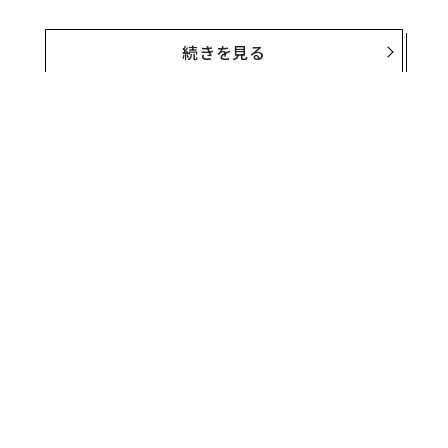
ニューラリンクのPRIME（Precise Robotically Implant
ed Brain-Computer Interface［正確なロボット技術で
続きを見る
埋め込まれる脳コンピュータインターフェース］）とい
う研究は、麻痺した人々が思考だけでデバイスを操作す
ることを可能にする、完全に埋め込み可能なワイヤレス
式脳コンピュータインターフェースを作成してきた。
この研究は、動物を用いた
デバイスの試験
を経て、今年
5月に米国食品医薬品局（FDA）から承認を受けた。
無料のメールマガジンに登録
無料登録