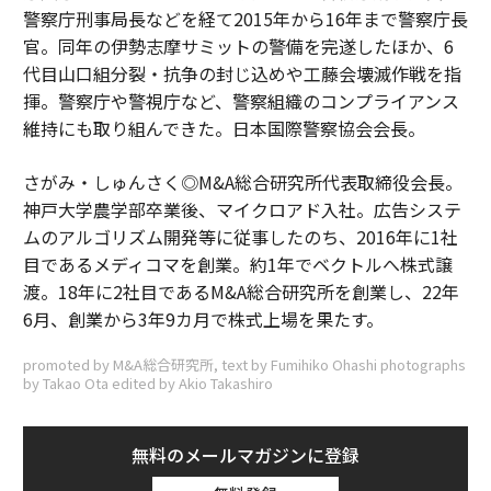
警察庁刑事局長などを経て2015年から16年まで警察庁長
官。同年の伊勢志摩サミットの警備を完遂したほか、6
代目山口組分裂・抗争の封じ込めや工藤会壊滅作戦を指
揮。警察庁や警視庁など、警察組織のコンプライアンス
維持にも取り組んできた。日本国際警察協会会長。
さがみ・しゅんさく◎M&A総合研究所代表取締役会長。
神戸大学農学部卒業後、マイクロアド入社。広告システ
ムのアルゴリズム開発等に従事したのち、2016年に1社
目であるメディコマを創業。約1年でベクトルへ株式譲
渡。18年に2社目であるM&A総合研究所を創業し、22年
6月、創業から3年9カ月で株式上場を果たす。
promoted by M&A総合研究所, text by Fumihiko Ohashi photographs
by Takao Ota edited by Akio Takashiro
無料のメールマガジンに登録