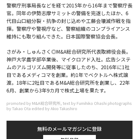
警察庁刑事局長などを経て2015年から16年まで警察庁長
官。同年の伊勢志摩サミットの警備を完遂したほか、6
代目山口組分裂・抗争の封じ込めや工藤会壊滅作戦を指
揮。警察庁や警視庁など、警察組織のコンプライアンス
維持にも取り組んできた。日本国際警察協会会長。
さがみ・しゅんさく◎M&A総合研究所代表取締役会長。
神戸大学農学部卒業後、マイクロアド入社。広告システ
ムのアルゴリズム開発等に従事したのち、2016年に1社
目であるメディコマを創業。約1年でベクトルへ株式譲
渡。18年に2社目であるM&A総合研究所を創業し、22年
6月、創業から3年9カ月で株式上場を果たす。
promoted by M&A総合研究所, text by Fumihiko Ohashi photographs
by Takao Ota edited by Akio Takashiro
無料のメールマガジンに登録