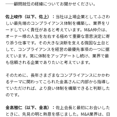
──顧問就任の経緯についてお聞かせください。
佐上峻作（以下、佐上）：
当社は上場企業としてふさわ
しい最先端のコンプライアンス体制を構築し、業界をリ
ードしていく責任があると考えています。M&A仲介は、
オーナー様の人生を左右する極めて重要な意思決定に寄
り添う仕事です。その大きな決断を支える強固な土台と
して、コンプライアンスを経営の最優先事項の一つに据
えています。常に体制をアップデートし続け、業界で最
も信頼される企業でありたいと考えています。
そのために、長年さまざまなコンプライアンスにかかわ
るテーマに関わってこられた金髙さんに内部から指導し
ていただければ、より良い体制を構築できると判断した
のです。
金髙雅仁（以下、金髙）：
佐上会長と最初にお会いした
ときに、先見の明と熱意を感じました。M&A業界は、日