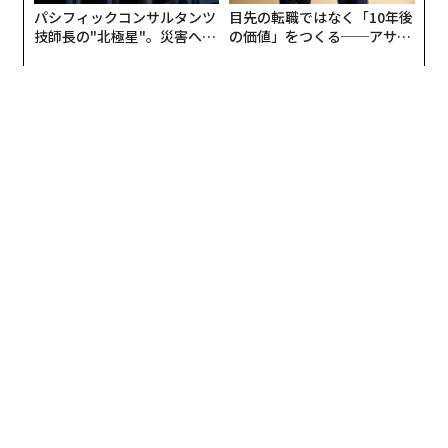
パシフィックコンサルタンツ
目先の転職ではなく「10年後
技師長の"北極星"。災害への
の価値」をつくる──アサイ
無力感を乗り越え見つけた、
ンの長期伴走型支援とは
防災一筋20年の答え
さらに、地域別の成婚割合を見てみると、例えば20代男
性は「東京都」（39.7%）と「東京都以外」（22.9%）
では16.8 ポイントの差、「3都府県」（33.3%）と「3都
府県以外」（21.9%）でも11.4 ポイントの差があり、地
方よりも 3都府県、中でも東京の方が成婚しやすいこと
が分かる。一方で女性は、「3都府県」（27.4%）を「3
都府県以外」（30.6%）が 3.2 ポイント上回り、男性と