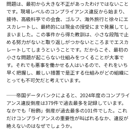
問題は、最初から大きな不正があったわけではないこと
です。現場レベルのコンプライアンス違反から始まり、
接待、高級料亭での会食、ゴルフ、海外旅行と徐々にエ
スカレートし、最終的には現金の授受にまで発展してし
まいました。この事件から得た教訓は、小さな段階で止
める努力がないと取り返しがつかないところまでエスカ
レートしてしまうということです。だからこそ、最初の
小さな問題が起こらない仕組みをつくることが大事で
す。それでも悪事を働かせる人はいるので、それをいち
早く把握し、厳しい措置で是正する仕組みがどの組織に
とっても不可欠だと考えています。
──帝国データバンクによると、2024年度のコンプライ
アンス違反倒産は379件で過去最多を記録しています。
なかでも「粉飾」倒産が過去最多の101件でした。これ
だけコンプライアンスの重要性が叫ばれるなか、違反が
絶えないのはなぜでしょうか。