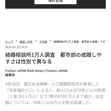
無料登録
トップ
経済・社会
その他
結婚相談所1万人調査 都市部の成婚しやすさは
2023.05.23 16:15
結婚相談所1万人調査 都市部の成婚しや
すさは性別で異なる
Forbes JAPAN Web-News | Forbes JAPAN
編集部
4月26日、国立社会保障・人口問題研究所が発表した
「将来推計人口」によると、総人口は2070年には20年度
（１億 2615 万人）比で7割の8700 万人まで減少。出生
数については、59年には50万人を割る見通しだ。