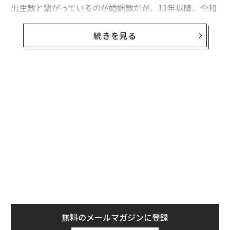
出生数と繋がっているのが婚姻数だが、13年以降、令和
婚ブームで一時的に増加した19年を除いて低下傾向が続
き、コロナ禍の影響で20年、21年には大きく減少。婚姻
続きを見る
事情には、年齢や地域による違いも存在する。
そうした中、結婚相談所を中心とした婚活事業を展開す
るIBJは5月18日、22年に同社の結婚相談所ネットワーク
内で成婚した1万1269名の成婚者データから「成婚しや
すさ」を分析した「成婚白書」を公開した。
まず、成婚しやすい（※）年齢については、女性は「20
～29歳」、男性は「25～34歳」がボリュームゾーンとな
り、女性の方が低い傾向に。女性は成婚しやすさが35歳
以降に、一方の男性も40歳以降に100％を下回り、男女
ともに年齢が上がるに連れて成婚しにくくなっている。
無料のメールマガジンに登録