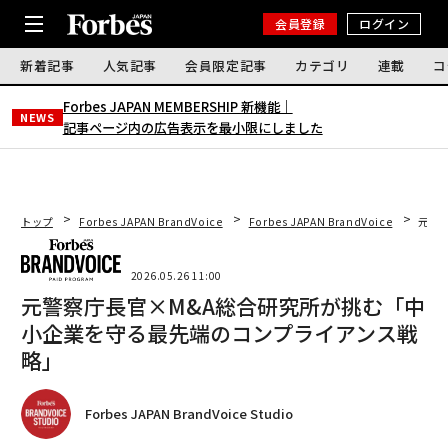
会員登録
ログイン
新着記事
人気記事
会員限定記事
カテゴリ
連載
コ
Forbes JAPAN MEMBERSHIP 新機能｜
NEWS
記事ページ内の広告表示を最小限にしました
トップ
Forbes JAPAN BrandVoice
Forbes JAPAN BrandVoice
元警
2026.05.26 11:00
元警察庁長官×M&A総合研究所が挑む「中
小企業を守る最先端のコンプライアンス戦
略」
Forbes JAPAN BrandVoice Studio