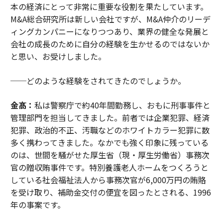
本の経済にとって非常に重要な役割を果たしています。
M&A総合研究所は新しい会社ですが、M&A仲介のリーデ
ィングカンパニーになりつつあり、業界の健全な発展と
会社の成長のために自分の経験を生かせるのではないか
と思い、お受けしました。
──どのような経験をされてきたのでしょうか。
金髙：
私は警察庁で約40年間勤務し、おもに刑事事件と
管理部門を担当してきました。前者では企業犯罪、経済
犯罪、政治的不正、汚職などのホワイトカラー犯罪に数
多く携わってきました。なかでも強く印象に残っている
のは、世間を騒がせた厚生省（現・厚生労働省）事務次
官の贈収賄事件です。特別養護老人ホームをつくろうと
している社会福祉法人から事務次官が6,000万円の賄賂
を受け取り、補助金交付の便宜を図ったとされる、1996
年の事案です。