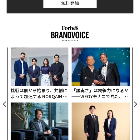
無料登録
模組
「
“使
左右
【N
T
〈7
地域別に結婚相談者への入会数を比較すると、2018年比
C】
日
ャ
で200％を超えるエリアが半数以上に。20代に限定する
ト
と、「関東」「中京」「近畿」以外で200％を超え、
リア
挑戦は個から始まり、共創に
「誠実さ」は競争力になるか
UM
「東北」「甲信越」「四国」では500％を超える結果
よって加速する NORQAIN JA
──WEOYモナコで見た、く
に。同社は、それらの地域では総人口に占める20代人口
PAN 特別座談会
ら寿司の経営哲学
の割合が全国平均の9.7%を下回っていることから、20代
同士で自然に出会う確率は全国と比べて少なく、若い世
代の結婚相談所利用が増えていると考えられると分析し
た。