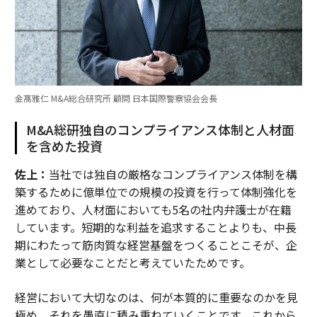
金髙雅仁 M&A総合研究所 顧問 日本国際警察協会会長
M&A総研独自のコンプライアンス体制と人材面
を含めた投資
佐上：
当社では独自の厳格なコンプライアンス体制を構
築するために億単位での規模の投資を行って体制強化を
進めており、人材面においても5名の社内弁護士が在籍
しています。短期的な利益を追求することよりも、中長
期にわたって筋肉質な経営基盤をつくることこそが、企
業として必要なことだと考えていたためです。
経営において大切なのは、何が本質的に重要なのかを見
極め、それを愚直に積み重ねていくことです。これから