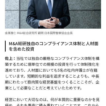
金髙雅仁 M&A総合研究所 顧問 日本国際警察協会会長
M&A総研独自のコンプライアンス体制と人材面
を含めた投資
佐上：
当社では独自の厳格なコンプライアンス体制を構
築するために億単位での規模の投資を行って体制強化を
進めており、人材面においても5名の社内弁護士が在籍
しています。短期的な利益を追求することよりも、中長
期にわたって筋肉質な経営基盤をつくることこそが、企
業として必要なことだと考えていたためです。
経営において大切なのは、何が本質的に重要なのかを見
極め、それを愚直に積み重ねていくことです。これから