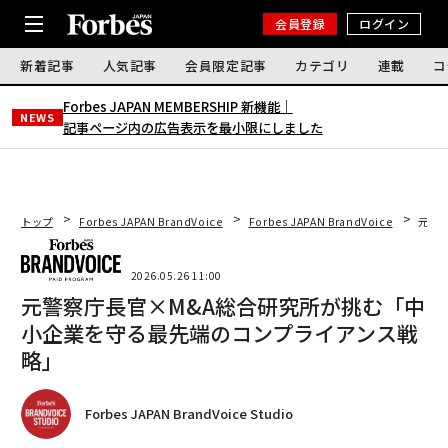
会員登録
ログイン
新着記事
人気記事
会員限定記事
カテゴリ
連載
コ
Forbes JAPAN MEMBERSHIP 新機能｜
NEWS
記事ページ内の広告表示を最小限にしました
トップ
Forbes JAPAN BrandVoice
Forbes JAPAN BrandVoice
元警
2026.05.26 11:00
元警察庁長官×M&A総合研究所が挑む「中
小企業を守る最先端のコンプライアンス戦
略」
Forbes JAPAN BrandVoice Studio