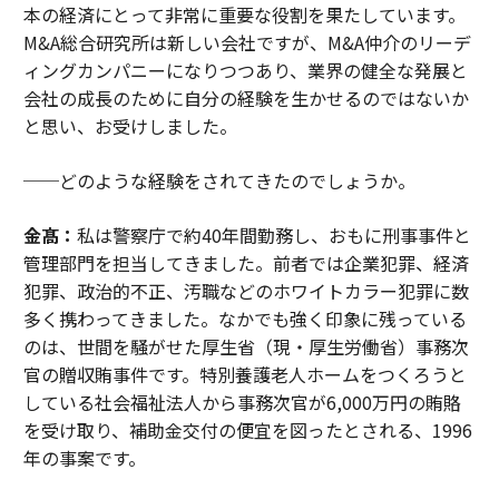
本の経済にとって非常に重要な役割を果たしています。
M&A総合研究所は新しい会社ですが、M&A仲介のリーデ
ィングカンパニーになりつつあり、業界の健全な発展と
会社の成長のために自分の経験を生かせるのではないか
と思い、お受けしました。
──どのような経験をされてきたのでしょうか。
金髙：
私は警察庁で約40年間勤務し、おもに刑事事件と
管理部門を担当してきました。前者では企業犯罪、経済
犯罪、政治的不正、汚職などのホワイトカラー犯罪に数
多く携わってきました。なかでも強く印象に残っている
のは、世間を騒がせた厚生省（現・厚生労働省）事務次
官の贈収賄事件です。特別養護老人ホームをつくろうと
している社会福祉法人から事務次官が6,000万円の賄賂
を受け取り、補助金交付の便宜を図ったとされる、1996
年の事案です。