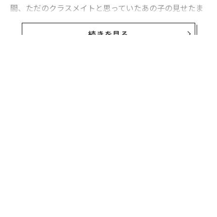
間、ただのクラスメイトと思っていたあの子の見せたま
ぶしい笑顔、遠い記憶の中にいる鮮やかに思い起こせる
あのシーン──。
続きを見る
心が揺さぶられた瞬間、心のなかではいったい何が起き
ていたのでしょうか。
あなたの記憶のなかに、鮮烈な印象となって刻ませたも
の。その正体は「違和感」です。
この違和感で印象付けるやり方は、CM広告などにもよ
く使われています。普段とは違う感覚や日常に潜むさま
ざまな違和感を利用して、鮮烈な商品のイメージを消費
者の記憶に残るように伝えるのです。
またビジネスシーンや人付き合いの点からみても、自分
を上手に印象づけることは大切なスキルでもあります。
無料のメールマガジンに登録