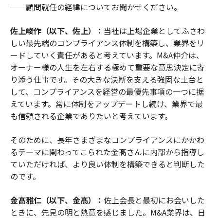
──顧問就任の経緯についてお聞かせください。
佐上峻作（以下、佐上）：
当社は上場企業としてふさわ
しい最先端のコンプライアンス体制を構築し、業界をリ
ードしていく責任があると考えています。M&A仲介は、
オーナー様の人生を左右する極めて重要な意思決定に寄
り添う仕事です。その大きな決断を支える強固な土台と
して、コンプライアンスを経営の最優先事項の一つに据
えています。常に体制をアップデートし続け、業界で最
も信頼される企業でありたいと考えています。
そのために、長年さまざまなコンプライアンスにかかわ
るテーマに関わってこられた金髙さんに内部から指導し
ていただければ、より良い体制を構築できると判断した
のです。
金髙雅仁（以下、金髙）：
佐上会長と最初にお会いした
ときに、先見の明と熱意を感じました。M&A業界は、日