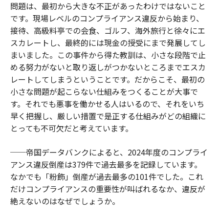
問題は、最初から大きな不正があったわけではないこと
です。現場レベルのコンプライアンス違反から始まり、
接待、高級料亭での会食、ゴルフ、海外旅行と徐々にエ
スカレートし、最終的には現金の授受にまで発展してし
まいました。この事件から得た教訓は、小さな段階で止
める努力がないと取り返しがつかないところまでエスカ
レートしてしまうということです。だからこそ、最初の
小さな問題が起こらない仕組みをつくることが大事で
す。それでも悪事を働かせる人はいるので、それをいち
早く把握し、厳しい措置で是正する仕組みがどの組織に
とっても不可欠だと考えています。
──帝国データバンクによると、2024年度のコンプライ
アンス違反倒産は379件で過去最多を記録しています。
なかでも「粉飾」倒産が過去最多の101件でした。これ
だけコンプライアンスの重要性が叫ばれるなか、違反が
絶えないのはなぜでしょうか。