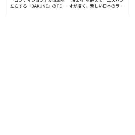
左右する――「BAKUNE」のTEN
オが描く、新しい日本のラグ
TIALが支える「挑戦者の明
ジュアリー（中編）
日」
スポーツ事業へのリソースは、日本企業のなかでもトップクラスだ（「事業戦略説
明会 パナソニックが狙うスポーツ事業」より）
こうした積み重ねもあって、弊社のスポーツ事業は一定
の認知と存在感を得られるようになりました。しかし、
我々が本当にスポーツ事業全体の活動を意味のあるもの
にできていたかというと、決してそうではない。正直、
放ったらかしの面もありました。
また、発足のタイミングとして、ラグビーやバレーボー
ルなどの企業スポーツチームの「プロ化」を目指してい
きたいと考えていたこととも重なりました。