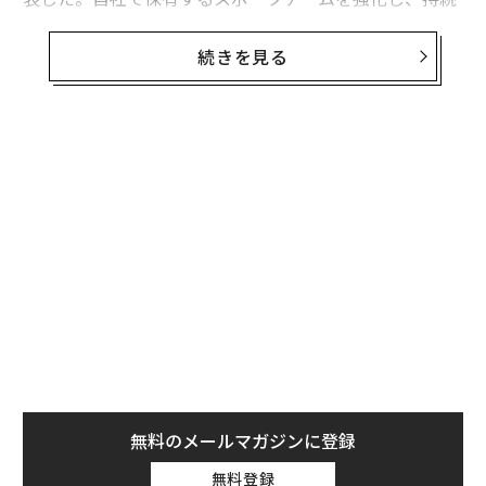
可能なスポーツ事業へと成長を図っていくという。
続きを見る
さらに、新たな組織を核として、パナソニックが独自で
培ってきた「資産」を活かすことで、スポーツ事業のさ
らなる拡大を目指す。
世界がコロナ禍という未曾有の危機に直面するなかで、
パナソニックがスポーツビジネスに描く未来とはどのよ
うなものなのか。スポーツマネジメント推進室の担当役
員で、パナソニック常務執行役員CSO（最高戦略責任
者）の片山栄一氏に話を聞いた。
──今回、スポーツマネジメント推進室発足へ至った経
緯は、どのようなものだったのでしょうか。
無料のメールマガジンに登録
昨年のラグビーワールドカップが非常に盛り上がったこ
とが、大きなきっかけとなりました。当社からも6人の
無料登録