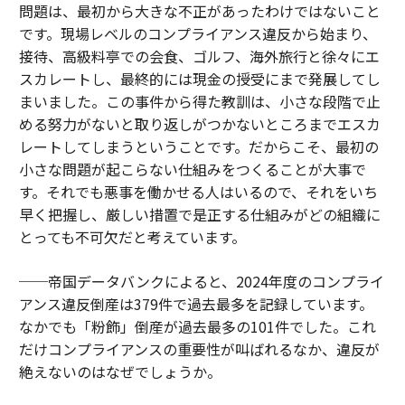
問題は、最初から大きな不正があったわけではないこと
です。現場レベルのコンプライアンス違反から始まり、
接待、高級料亭での会食、ゴルフ、海外旅行と徐々にエ
スカレートし、最終的には現金の授受にまで発展してし
まいました。この事件から得た教訓は、小さな段階で止
める努力がないと取り返しがつかないところまでエスカ
レートしてしまうということです。だからこそ、最初の
小さな問題が起こらない仕組みをつくることが大事で
す。それでも悪事を働かせる人はいるので、それをいち
早く把握し、厳しい措置で是正する仕組みがどの組織に
とっても不可欠だと考えています。
──帝国データバンクによると、2024年度のコンプライ
アンス違反倒産は379件で過去最多を記録しています。
なかでも「粉飾」倒産が過去最多の101件でした。これ
だけコンプライアンスの重要性が叫ばれるなか、違反が
絶えないのはなぜでしょうか。