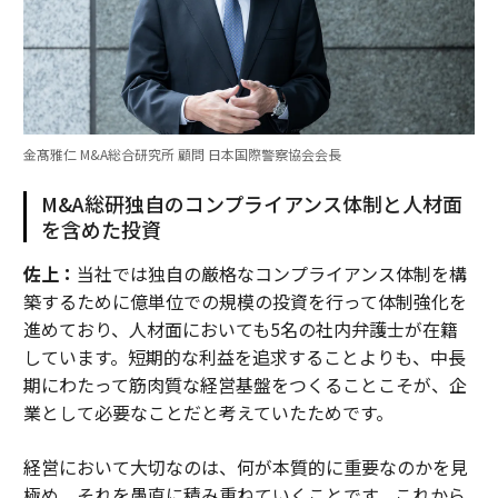
金髙雅仁 M&A総合研究所 顧問 日本国際警察協会会長
M&A総研独自のコンプライアンス体制と人材面
を含めた投資
佐上：
当社では独自の厳格なコンプライアンス体制を構
築するために億単位での規模の投資を行って体制強化を
進めており、人材面においても5名の社内弁護士が在籍
しています。短期的な利益を追求することよりも、中長
期にわたって筋肉質な経営基盤をつくることこそが、企
業として必要なことだと考えていたためです。
経営において大切なのは、何が本質的に重要なのかを見
極め、それを愚直に積み重ねていくことです。これから