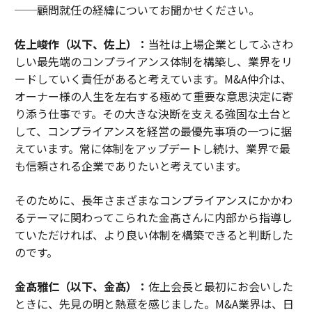
──顧問就任の経緯についてお聞かせください。
佐上峻作（以下、佐上）：
当社は上場企業としてふさわ
しい最先端のコンプライアンス体制を構築し、業界をリ
ードしていく責任があると考えています。M&A仲介は、
オーナー様の人生を左右する極めて重要な意思決定に寄
り添う仕事です。その大きな決断を支える強固な土台と
して、コンプライアンスを経営の最優先事項の一つに据
えています。常に体制をアップデートし続け、業界で最
も信頼される企業でありたいと考えています。
そのために、長年さまざまなコンプライアンスにかかわ
るテーマに関わってこられた金髙さんに内部から指導し
ていただければ、より良い体制を構築できると判断した
のです。
金髙雅仁（以下、金髙）：
佐上会長と最初にお会いした
ときに、先見の明と熱意を感じました。M&A業界は、日