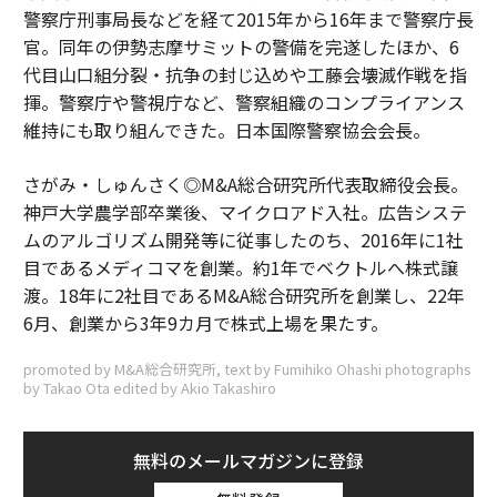
警察庁刑事局長などを経て2015年から16年まで警察庁長
官。同年の伊勢志摩サミットの警備を完遂したほか、6
代目山口組分裂・抗争の封じ込めや工藤会壊滅作戦を指
揮。警察庁や警視庁など、警察組織のコンプライアンス
維持にも取り組んできた。日本国際警察協会会長。
さがみ・しゅんさく◎M&A総合研究所代表取締役会長。
神戸大学農学部卒業後、マイクロアド入社。広告システ
ムのアルゴリズム開発等に従事したのち、2016年に1社
目であるメディコマを創業。約1年でベクトルへ株式譲
渡。18年に2社目であるM&A総合研究所を創業し、22年
6月、創業から3年9カ月で株式上場を果たす。
promoted by M&A総合研究所, text by Fumihiko Ohashi photographs
by Takao Ota edited by Akio Takashiro
無料のメールマガジンに登録