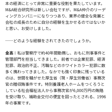
本の経済にとって非常に重要な役割を果たしています。
M&A総合研究所は新しい会社ですが、M&A仲介のリーデ
ィングカンパニーになりつつあり、業界の健全な発展と
会社の成長のために自分の経験を生かせるのではないか
と思い、お受けしました。
──どのような経験をされてきたのでしょうか。
金髙：
私は警察庁で約40年間勤務し、おもに刑事事件と
管理部門を担当してきました。前者では企業犯罪、経済
犯罪、政治的不正、汚職などのホワイトカラー犯罪に数
多く携わってきました。なかでも強く印象に残っている
のは、世間を騒がせた厚生省（現・厚生労働省）事務次
官の贈収賄事件です。特別養護老人ホームをつくろうと
している社会福祉法人から事務次官が6,000万円の賄賂
を受け取り、補助金交付の便宜を図ったとされる、1996
年の事案です。