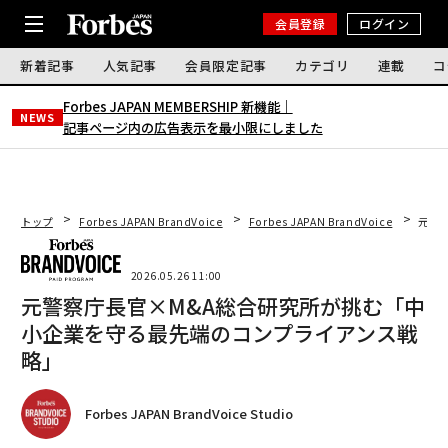
会員登録
ログイン
新着記事
人気記事
会員限定記事
カテゴリ
連載
コ
Forbes JAPAN MEMBERSHIP 新機能｜
NEWS
記事ページ内の広告表示を最小限にしました
トップ
Forbes JAPAN BrandVoice
Forbes JAPAN BrandVoice
元警
2026.05.26 11:00
元警察庁長官×M&A総合研究所が挑む「中
小企業を守る最先端のコンプライアンス戦
略」
Forbes JAPAN BrandVoice Studio