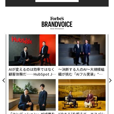
選手が代表入りして、全国的にラグビー熱も非常に高ま
りました。しかし、その盛り上がりが落ち着いたところ
で、ふと「いまのわれわれは、あの成功を十分に活かせ
ているか？」という疑問が浮かび上がってきたのです。
パナソニックが、スポーツ事業へと資しているリソース
小1
〜
は、日本企業のなかでもトップクラスだと自負していま
にし
金
個
す。プロスポーツのガンバ大阪だけでなく、アマチュア
「
ェ
でもバレーボール、ラグビー、社会人野球、アメリカン
─
ら
フットボール、9人制女子陸上、剣道など、これまで多
様な企業スポーツに取り組んできました。長年にわたり
AIが変えるのは効率ではなく
〜決断する人のAI〜大規模組
オリンピックのスポンサーもしています。
顧客体験だ──HubSpot Ja
織が挑む「AIフル実装」“使
panが語る「Grow Better」
う”企業から“動く”企業へ【N
な組織のつくり方
TTドコモビジネス×PwC】
「コンディション」が成果を
“泊まる”を超えて─エスパシ