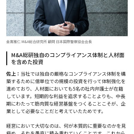
金髙雅仁 M&A総合研究所 顧問 日本国際警察協会会長
M&A総研独自のコンプライアンス体制と人材面
を含めた投資
佐上：
当社では独自の厳格なコンプライアンス体制を構
築するために億単位での規模の投資を行って体制強化を
進めており、人材面においても5名の社内弁護士が在籍
しています。短期的な利益を追求することよりも、中長
期にわたって筋肉質な経営基盤をつくることこそが、企
業として必要なことだと考えていたためです。
経営において大切なのは、何が本質的に重要なのかを見
極め、それを愚直に積み重ねていくことです。これから