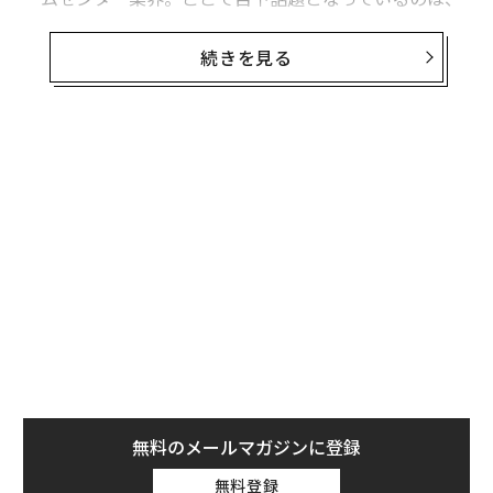
家具日用品大手のニトリホールディングスによる「島忠
買収」報道だ。
続きを見る
島忠は首都圏を中心にホームセンターなどを展開し、売
上高1466億円（2020年8月期）。ニトリは21日、「島忠
も含め、M&Aを通じた成長の可能性を日々検討している
が、現時点で決定している事実はない」とのコメントを
発表。一方、ニトリよりも先にホームセンター大手DCM
ホールディングスが株式公開買い付け（TOB）を実施中
である。DCMの島忠争奪戦を同業者たちはどう見ている
のか。取材を始めると、冒頭のように「期待」という声
が聞こえてきた。
ニトリはホームセンター業界の「敵」ではない
無料のメールマガジンに登録
株式公開買い付けには2種類あり、買収される側の同意
無料登録