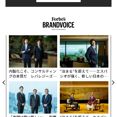
があれば「友好的TOB」、なければ「敵対的TOB」とな
る。DCMは既に、島忠の経営陣の賛同を得て「友好的T
OB」を実施中だ。そのため、もしニトリが島忠の子会
社化へと乗り出せば、それは島忠の横取りを目指す「敵
対的TOB」になるとの見方もある。
代の
A
ニトリの買収に期待するのは、各ホームセンターへと商
「超
顧客
品を納品している卸売業者などだ。
×ウ
pa
「
な
左右
「もしDCMが島忠を買収することになれば、DCMは低価
T
格での仕入れを実現するために、同じ商品であれば仕入
日
内製化こそ、コンサルティン
“泊まる”を超えて──エスパ
れ先の統合へと向かうと思います。つまり、これまで島
グの本質だ レバレジーズが
シオが描く、新しい日本のラ
忠に納品をしていた問屋と、DCMに納品をしていた問屋
実践する、次世代ファームの
グジュアリー（前編）
とのあいだで天秤にかけられ、より安い卸値を提示でき
全貌
た方に仕入先が一本化されることになるわけです。工具
や塗料の卸売業者からすれば、島忠がDCMの子会社とな
ることで、大きな取引先をひとつ失う可能性があるので
す」（卸売業者）
「老舗は常に新しい」。創業
“泊まる”を超えて─エスパシ