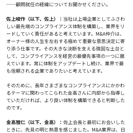
──顧問就任の経緯についてお聞かせください。
佐上峻作（以下、佐上）：
当社は上場企業としてふさわ
しい最先端のコンプライアンス体制を構築し、業界をリ
ードしていく責任があると考えています。M&A仲介は、
オーナー様の人生を左右する極めて重要な意思決定に寄
り添う仕事です。その大きな決断を支える強固な土台と
して、コンプライアンスを経営の最優先事項の一つに据
えています。常に体制をアップデートし続け、業界で最
も信頼される企業でありたいと考えています。
そのために、長年さまざまなコンプライアンスにかかわ
るテーマに関わってこられた金髙さんに内部から指導し
ていただければ、より良い体制を構築できると判断した
のです。
金髙雅仁（以下、金髙）：
佐上会長と最初にお会いした
ときに、先見の明と熱意を感じました。M&A業界は、日