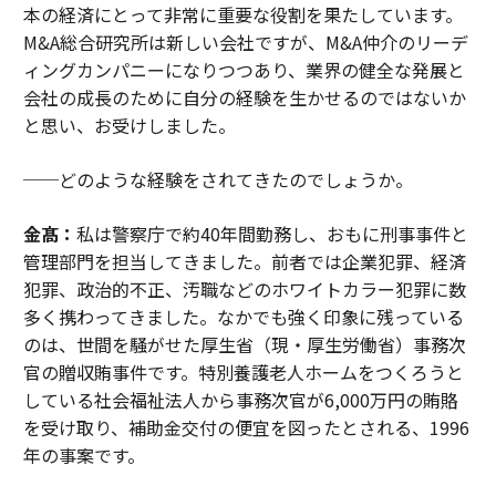
本の経済にとって非常に重要な役割を果たしています。
M&A総合研究所は新しい会社ですが、M&A仲介のリーデ
ィングカンパニーになりつつあり、業界の健全な発展と
会社の成長のために自分の経験を生かせるのではないか
と思い、お受けしました。
──どのような経験をされてきたのでしょうか。
金髙：
私は警察庁で約40年間勤務し、おもに刑事事件と
管理部門を担当してきました。前者では企業犯罪、経済
犯罪、政治的不正、汚職などのホワイトカラー犯罪に数
多く携わってきました。なかでも強く印象に残っている
のは、世間を騒がせた厚生省（現・厚生労働省）事務次
官の贈収賄事件です。特別養護老人ホームをつくろうと
している社会福祉法人から事務次官が6,000万円の賄賂
を受け取り、補助金交付の便宜を図ったとされる、1996
年の事案です。