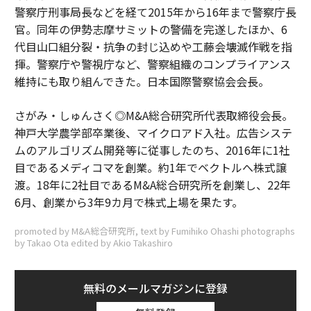
警察庁刑事局長などを経て2015年から16年まで警察庁長
官。同年の伊勢志摩サミットの警備を完遂したほか、6
代目山口組分裂・抗争の封じ込めや工藤会壊滅作戦を指
揮。警察庁や警視庁など、警察組織のコンプライアンス
維持にも取り組んできた。日本国際警察協会会長。
さがみ・しゅんさく◎M&A総合研究所代表取締役会長。
神戸大学農学部卒業後、マイクロアド入社。広告システ
ムのアルゴリズム開発等に従事したのち、2016年に1社
目であるメディコマを創業。約1年でベクトルへ株式譲
渡。18年に2社目であるM&A総合研究所を創業し、22年
6月、創業から3年9カ月で株式上場を果たす。
promoted by M&A総合研究所, text by Fumihiko Ohashi photographs
by Takao Ota edited by Akio Takashiro
無料のメールマガジンに登録