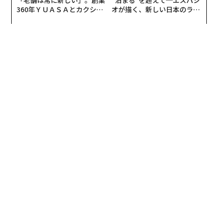
360年ＹＵＡＳＡとカクシン
オが描く、新しい日本のラグ
ところが、ニトリの場合は業態も異なり、さらに商品の
CEO田尻望が語る、AIを超え
ジュアリー（中編）
約90％が自社で企画したプライベートブランドだ。島忠
る人の価値
とのあいだで扱う商品は大きく異なるため、納品してい
る商品のバッティングが起こらないどころか、ニトリが
新たな取引先となり、「数百店舗に新たに納品できるの
ではないか」（同前）という期待さえ生まれる。これが
業界内からニトリのTOBを期待する声が聞こえてくる理
由のひとつだ。
巣ごもり需要で注目されるDIY人
次ページ ＞
気
1
2
3
文、写真＝渡邊雄介