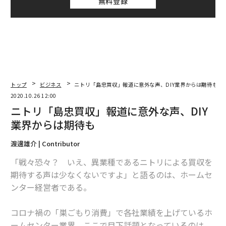
無料登録
トップ
ビジネス
ニトリ「島忠買収」報道に意外な声、DIY業界からは期待も
2020.10.26 12:00
ニトリ「島忠買収」報道に意外な声、DIY
業界からは期待も
渡邊雄介 | Contributor
「戦々恐々？ いえ、異業種であるニトリによる買収を
期待する声は少なくないですよ」と語るのは、ホームセ
ンター経営者である。
コロナ禍の「巣ごもり消費」で各社業績を上げているホ
ームセンター業界。ここで目下話題となっているのは、