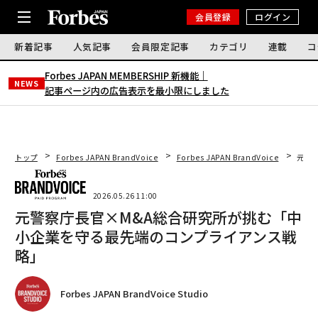
会員登録
ログイン
新着記事
人気記事
会員限定記事
カテゴリ
連載
コ
Forbes JAPAN MEMBERSHIP 新機能｜
NEWS
記事ページ内の広告表示を最小限にしました
トップ
Forbes JAPAN BrandVoice
Forbes JAPAN BrandVoice
元警
2026.05.26 11:00
元警察庁長官×M&A総合研究所が挑む「中
小企業を守る最先端のコンプライアンス戦
略」
Forbes JAPAN BrandVoice Studio