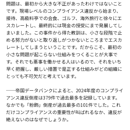
問題は、最初から大きな不正があったわけではないこと
です。現場レベルのコンプライアンス違反から始まり、
接待、高級料亭での会食、ゴルフ、海外旅行と徐々にエ
スカレートし、最終的には現金の授受にまで発展してし
まいました。この事件から得た教訓は、小さな段階で止
める努力がないと取り返しがつかないところまでエスカ
レートしてしまうということです。だからこそ、最初の
小さな問題が起こらない仕組みをつくることが大事で
す。それでも悪事を働かせる人はいるので、それをいち
早く把握し、厳しい措置で是正する仕組みがどの組織に
とっても不可欠だと考えています。
──帝国データバンクによると、2024年度のコンプライ
アンス違反倒産は379件で過去最多を記録しています。
なかでも「粉飾」倒産が過去最多の101件でした。これ
だけコンプライアンスの重要性が叫ばれるなか、違反が
絶えないのはなぜでしょうか。