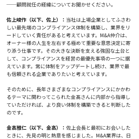
──顧問就任の経緯についてお聞かせください。
佐上峻作（以下、佐上）：
当社は上場企業としてふさわ
しい最先端のコンプライアンス体制を構築し、業界をリ
ードしていく責任があると考えています。M&A仲介は、
オーナー様の人生を左右する極めて重要な意思決定に寄
り添う仕事です。その大きな決断を支える強固な土台と
して、コンプライアンスを経営の最優先事項の一つに据
えています。常に体制をアップデートし続け、業界で最
も信頼される企業でありたいと考えています。
そのために、長年さまざまなコンプライアンスにかかわ
るテーマに関わってこられた金髙さんに内部から指導し
ていただければ、より良い体制を構築できると判断した
のです。
金髙雅仁（以下、金髙）：
佐上会長と最初にお会いした
ときに、先見の明と熱意を感じました。M&A業界は、日