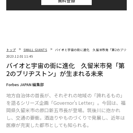
無料登録
トップ
SMALL GIANTS
バイオと宇宙の街に進化 久留米市発「第2のブリヂス
2023.12.01 11:45
バイオと宇宙の街に進化 久留米市発「第
2のブリヂストン」が生まれる未来
Forbes JAPAN 編集部
地方自治体の首長が、それぞれの地域の「誇れるもの」
を語るシリーズ企画「Governor's Letter」。今回は、福
岡県久留米市の原口新五市長が登場。筑後川に抱かれ
し、交通の要衝。酒造りやものづくりで発展し、近年は
医療が充実した都市としても知られる。