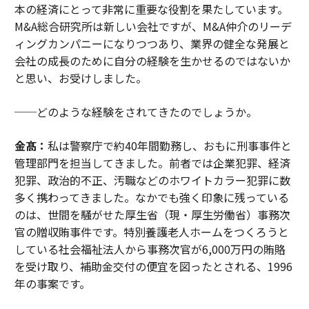
本の経済にとって非常に重要な役割を果たしています。
M&A総合研究所は新しい会社ですが、M&A仲介のリーデ
ィングカンパニーになりつつあり、業界の健全な発展と
会社の成長のために自分の経験を生かせるのではないか
と思い、お受けしました。
──どのような経験をされてきたのでしょうか。
金髙：
私は警察庁で約40年間勤務し、おもに刑事事件と
管理部門を担当してきました。前者では企業犯罪、経済
犯罪、政治的不正、汚職などのホワイトカラー犯罪に数
多く携わってきました。なかでも強く印象に残っている
のは、世間を騒がせた厚生省（現・厚生労働省）事務次
官の贈収賄事件です。特別養護老人ホームをつくろうと
している社会福祉法人から事務次官が6,000万円の賄賂
を受け取り、補助金交付の便宜を図ったとされる、1996
年の事案です。