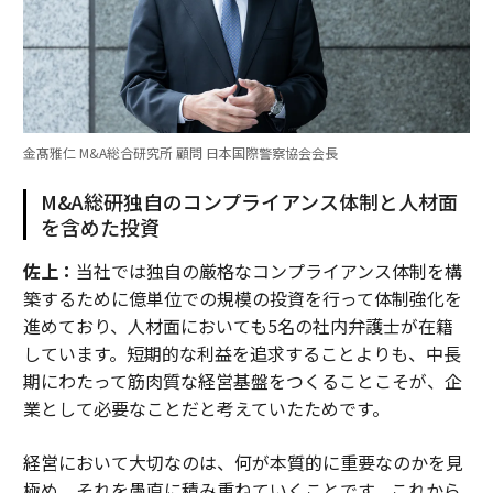
金髙雅仁 M&A総合研究所 顧問 日本国際警察協会会長
M&A総研独自のコンプライアンス体制と人材面
を含めた投資
佐上：
当社では独自の厳格なコンプライアンス体制を構
築するために億単位での規模の投資を行って体制強化を
進めており、人材面においても5名の社内弁護士が在籍
しています。短期的な利益を追求することよりも、中長
期にわたって筋肉質な経営基盤をつくることこそが、企
業として必要なことだと考えていたためです。
経営において大切なのは、何が本質的に重要なのかを見
極め、それを愚直に積み重ねていくことです。これから