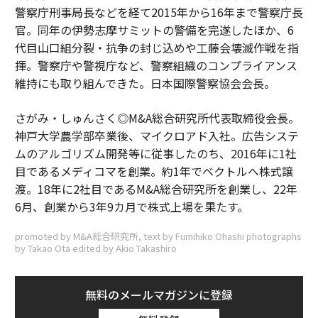
警察庁刑事局長などを経て2015年から16年まで警察庁長
官。同年の伊勢志摩サミットの警備を完遂したほか、6
代目山口組分裂・抗争の封じ込めや工藤会壊滅作戦を指
揮。警察庁や警視庁など、警察組織のコンプライアンス
維持にも取り組んできた。日本国際警察協会会長。
さがみ・しゅんさく◎M&A総合研究所代表取締役会長。
神戸大学農学部卒業後、マイクロアド入社。広告システ
ムのアルゴリズム開発等に従事したのち、2016年に1社
目であるメディコマを創業。約1年でベクトルへ株式譲
渡。18年に2社目であるM&A総合研究所を創業し、22年
6月、創業から3年9カ月で株式上場を果たす。
promoted by M&A総合研究所, text by Fumihiko Ohashi photographs
by Takao Ota edited by Akio Takashiro
無料のメールマガジンに登録