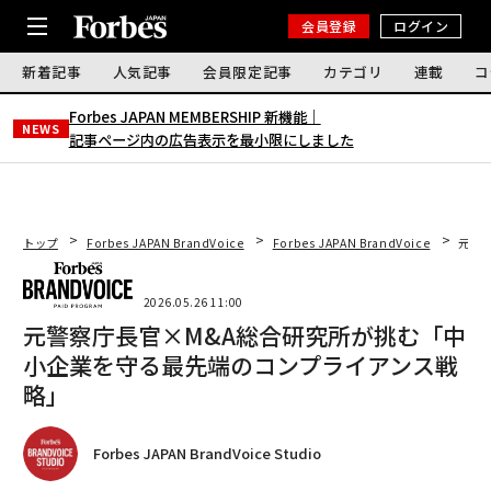
会員登録
ログイン
新着記事
人気記事
会員限定記事
カテゴリ
連載
コ
Forbes JAPAN MEMBERSHIP 新機能｜
NEWS
記事ページ内の広告表示を最小限にしました
トップ
Forbes JAPAN BrandVoice
Forbes JAPAN BrandVoice
元警
2026.05.26 11:00
元警察庁長官×M&A総合研究所が挑む「中
小企業を守る最先端のコンプライアンス戦
略」
Forbes JAPAN BrandVoice Studio