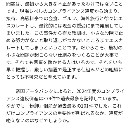
問題は、最初から大きな不正があったわけではないこと
です。現場レベルのコンプライアンス違反から始まり、
接待、高級料亭での会食、ゴルフ、海外旅行と徐々にエ
スカレートし、最終的には現金の授受にまで発展してし
まいました。この事件から得た教訓は、小さな段階で止
める努力がないと取り返しがつかないところまでエスカ
レートしてしまうということです。だからこそ、最初の
小さな問題が起こらない仕組みをつくることが大事で
す。それでも悪事を働かせる人はいるので、それをいち
早く把握し、厳しい措置で是正する仕組みがどの組織に
とっても不可欠だと考えています。
──帝国データバンクによると、2024年度のコンプライ
アンス違反倒産は379件で過去最多を記録しています。
なかでも「粉飾」倒産が過去最多の101件でした。これ
だけコンプライアンスの重要性が叫ばれるなか、違反が
絶えないのはなぜでしょうか。