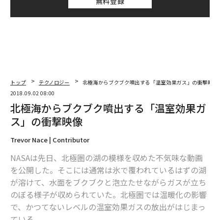
無料登録
トップ
テクノロジー
北極海からブクブク噴出する「温室効果ガス」の衝撃映像
2018.09.02 08:00
北極海からブクブク噴出する「温室効果ガ
ス」の衝撃映像
Trevor Nace | Contributor
NASAは先日、北極圏の湖の模様を収めた不気味な動画
を公開した。そこには通常は氷で覆われているはずの湖
が溶けて、水面をブクブクと泡立たせながらガスが立ち
のぼる様子が収められていた。北極圏では温暖化の影響
で、かつてないレベルの温室効果ガスの放出がはじまっ
ている。