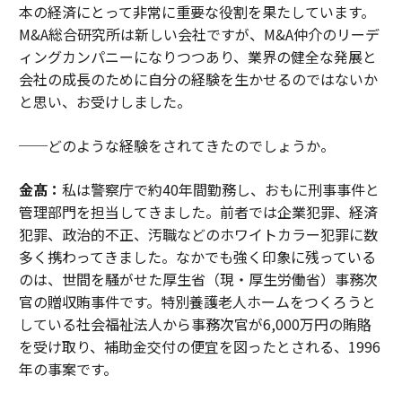
本の経済にとって非常に重要な役割を果たしています。
M&A総合研究所は新しい会社ですが、M&A仲介のリーデ
ィングカンパニーになりつつあり、業界の健全な発展と
会社の成長のために自分の経験を生かせるのではないか
と思い、お受けしました。
──どのような経験をされてきたのでしょうか。
金髙：
私は警察庁で約40年間勤務し、おもに刑事事件と
管理部門を担当してきました。前者では企業犯罪、経済
犯罪、政治的不正、汚職などのホワイトカラー犯罪に数
多く携わってきました。なかでも強く印象に残っている
のは、世間を騒がせた厚生省（現・厚生労働省）事務次
官の贈収賄事件です。特別養護老人ホームをつくろうと
している社会福祉法人から事務次官が6,000万円の賄賂
を受け取り、補助金交付の便宜を図ったとされる、1996
年の事案です。