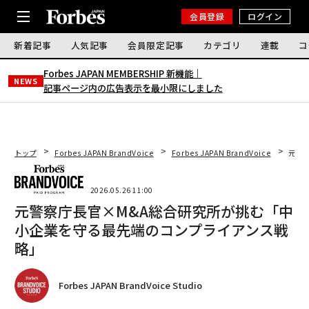
会員登録
ログイン
新着記事
人気記事
会員限定記事
カテゴリ
連載
コ
Forbes JAPAN MEMBERSHIP 新機能｜
NEWS
記事ページ内の広告表示を最小限にしました
トップ
Forbes JAPAN BrandVoice
Forbes JAPAN BrandVoice
元警
2026.05.26 11:00
元警察庁長官×M&A総合研究所が挑む「中
小企業を守る最先端のコンプライアンス戦
略」
Forbes JAPAN BrandVoice Studio