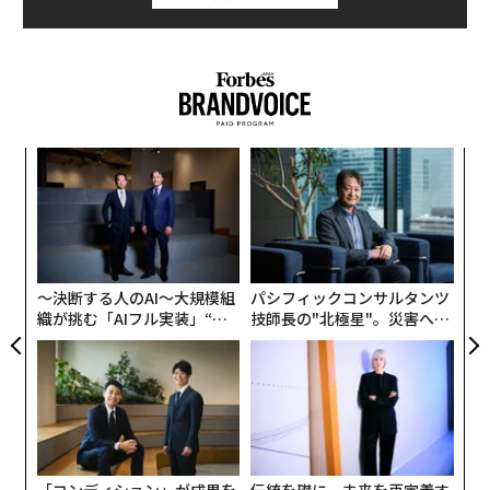
“
シ
グ
ア
の
た
〜決断する人のAI〜大規模組
パシフィックコンサルタンツ
織が挑む「AIフル実装」“使
技師長の"北極星"。災害への
う”企業から“動く”企業へ【N
無力感を乗り越え見つけた、
TTドコモビジネス×PwC】
防災一筋20年の答え
「コンディション」が成果を
伝統を礎に、未来を再定義す