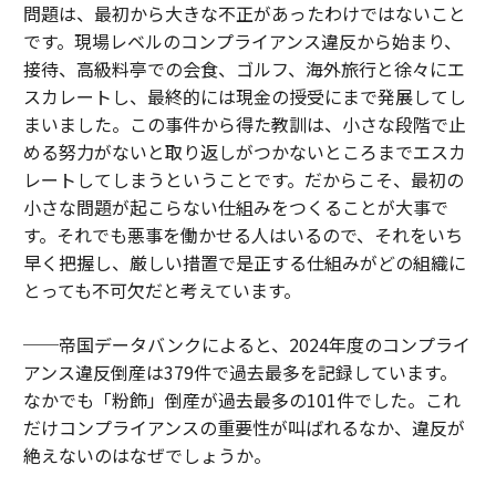
問題は、最初から大きな不正があったわけではないこと
です。現場レベルのコンプライアンス違反から始まり、
接待、高級料亭での会食、ゴルフ、海外旅行と徐々にエ
スカレートし、最終的には現金の授受にまで発展してし
まいました。この事件から得た教訓は、小さな段階で止
める努力がないと取り返しがつかないところまでエスカ
レートしてしまうということです。だからこそ、最初の
小さな問題が起こらない仕組みをつくることが大事で
す。それでも悪事を働かせる人はいるので、それをいち
早く把握し、厳しい措置で是正する仕組みがどの組織に
とっても不可欠だと考えています。
──帝国データバンクによると、2024年度のコンプライ
アンス違反倒産は379件で過去最多を記録しています。
なかでも「粉飾」倒産が過去最多の101件でした。これ
だけコンプライアンスの重要性が叫ばれるなか、違反が
絶えないのはなぜでしょうか。