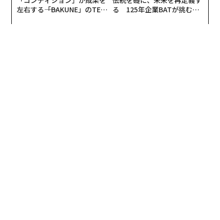
左右する――「BAKUNE」のTEN
る 125年企業BATが挑むス
TIALが支える「挑戦者の明
モークレスな未来
日」
編集＝木内涼子
2026年9月号発売中
最新号の購入はこちらから
メンバーシップに登録する
関連記事