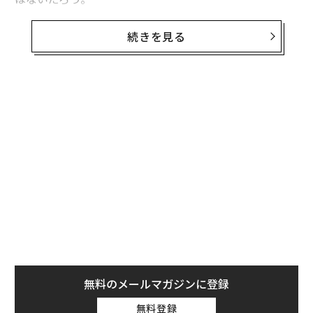
セクストをやり取りする「セクスティング」に関する新
続きを見る
たな研究結果が2月26日、米国医師会（AMA）発行の医
学誌「JAMA小児科学」に発表された。過去の研究結果
に基づくレビュー論文であり、対象とした研究は、2009
～2016年に発表された39件だ。調査対象者は12～17歳
の11万380人になる。
これらの研究のうち34件は、セクストを送信したことが
ある10代の男女の人数について調査していた。また、受
信したことがある人数について調べたものは20件、送信
者の同意なしに転送したことがある人と転送されたこと
がある人について調べたものは、それぞれ5件、4件だっ
た。
無料のメールマガジンに登録
無料登録