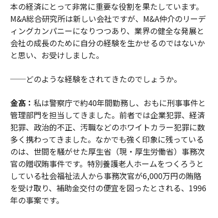
本の経済にとって非常に重要な役割を果たしています。
M&A総合研究所は新しい会社ですが、M&A仲介のリーデ
ィングカンパニーになりつつあり、業界の健全な発展と
会社の成長のために自分の経験を生かせるのではないか
と思い、お受けしました。
──どのような経験をされてきたのでしょうか。
金髙：
私は警察庁で約40年間勤務し、おもに刑事事件と
管理部門を担当してきました。前者では企業犯罪、経済
犯罪、政治的不正、汚職などのホワイトカラー犯罪に数
多く携わってきました。なかでも強く印象に残っている
のは、世間を騒がせた厚生省（現・厚生労働省）事務次
官の贈収賄事件です。特別養護老人ホームをつくろうと
している社会福祉法人から事務次官が6,000万円の賄賂
を受け取り、補助金交付の便宜を図ったとされる、1996
年の事案です。