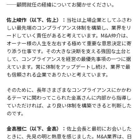
──顧問就任の経緯についてお聞かせください。
佐上峻作（以下、佐上）：
当社は上場企業としてふさわ
しい最先端のコンプライアンス体制を構築し、業界をリ
ードしていく責任があると考えています。M&A仲介は、
オーナー様の人生を左右する極めて重要な意思決定に寄
り添う仕事です。その大きな決断を支える強固な土台と
して、コンプライアンスを経営の最優先事項の一つに据
えています。常に体制をアップデートし続け、業界で最
も信頼される企業でありたいと考えています。
そのために、長年さまざまなコンプライアンスにかかわ
るテーマに関わってこられた金髙さんに内部から指導し
ていただければ、より良い体制を構築できると判断した
のです。
金髙雅仁（以下、金髙）：
佐上会長と最初にお会いした
ときに、先見の明と熱意を感じました。M&A業界は、日