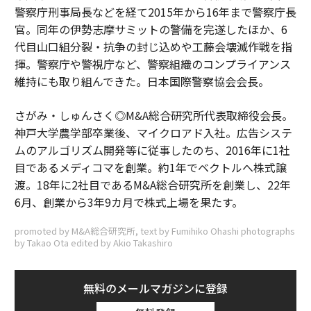
警察庁刑事局長などを経て2015年から16年まで警察庁長
官。同年の伊勢志摩サミットの警備を完遂したほか、6
代目山口組分裂・抗争の封じ込めや工藤会壊滅作戦を指
揮。警察庁や警視庁など、警察組織のコンプライアンス
維持にも取り組んできた。日本国際警察協会会長。
さがみ・しゅんさく◎M&A総合研究所代表取締役会長。
神戸大学農学部卒業後、マイクロアド入社。広告システ
ムのアルゴリズム開発等に従事したのち、2016年に1社
目であるメディコマを創業。約1年でベクトルへ株式譲
渡。18年に2社目であるM&A総合研究所を創業し、22年
6月、創業から3年9カ月で株式上場を果たす。
promoted by M&A総合研究所, text by Fumihiko Ohashi photographs
by Takao Ota edited by Akio Takashiro
無料のメールマガジンに登録