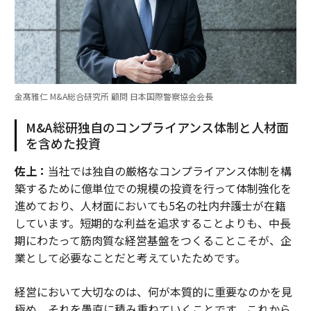
金髙雅仁 M&A総合研究所 顧問 日本国際警察協会会長
M&A総研独自のコンプライアンス体制と人材面
を含めた投資
佐上：
当社では独自の厳格なコンプライアンス体制を構
築するために億単位での規模の投資を行って体制強化を
進めており、人材面においても5名の社内弁護士が在籍
しています。短期的な利益を追求することよりも、中長
期にわたって筋肉質な経営基盤をつくることこそが、企
業として必要なことだと考えていたためです。
経営において大切なのは、何が本質的に重要なのかを見
極め、それを愚直に積み重ねていくことです。これから