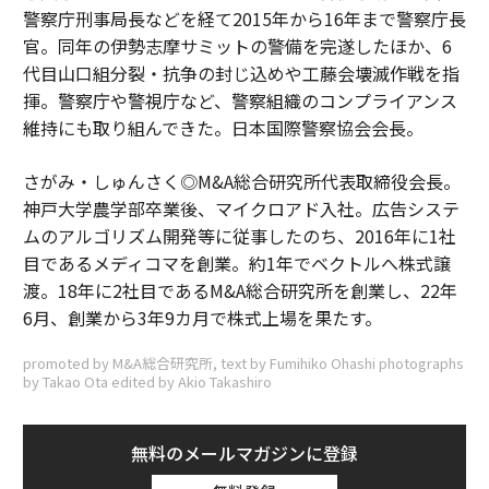
警察庁刑事局長などを経て2015年から16年まで警察庁長
官。同年の伊勢志摩サミットの警備を完遂したほか、6
代目山口組分裂・抗争の封じ込めや工藤会壊滅作戦を指
揮。警察庁や警視庁など、警察組織のコンプライアンス
維持にも取り組んできた。日本国際警察協会会長。
さがみ・しゅんさく◎M&A総合研究所代表取締役会長。
神戸大学農学部卒業後、マイクロアド入社。広告システ
ムのアルゴリズム開発等に従事したのち、2016年に1社
目であるメディコマを創業。約1年でベクトルへ株式譲
渡。18年に2社目であるM&A総合研究所を創業し、22年
6月、創業から3年9カ月で株式上場を果たす。
promoted by M&A総合研究所, text by Fumihiko Ohashi photographs
by Takao Ota edited by Akio Takashiro
無料のメールマガジンに登録