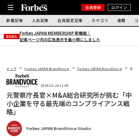
会員登録
ログイン
新着記事
人気記事
会員限定記事
カテゴリ
連載
コ
Forbes JAPAN MEMBERSHIP 新機能｜
NEWS
記事ページ内の広告表示を最小限にしました
トップ
Forbes JAPAN BrandVoice
Forbes JAPAN BrandVoice
元警
2026.05.26 11:00
元警察庁長官×M&A総合研究所が挑む「中
小企業を守る最先端のコンプライアンス戦
略」
Forbes JAPAN BrandVoice Studio