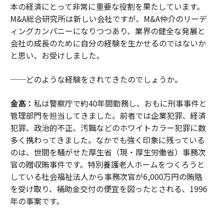
本の経済にとって非常に重要な役割を果たしています。
M&A総合研究所は新しい会社ですが、M&A仲介のリーデ
ィングカンパニーになりつつあり、業界の健全な発展と
会社の成長のために自分の経験を生かせるのではないか
と思い、お受けしました。
──どのような経験をされてきたのでしょうか。
金髙：
私は警察庁で約40年間勤務し、おもに刑事事件と
管理部門を担当してきました。前者では企業犯罪、経済
犯罪、政治的不正、汚職などのホワイトカラー犯罪に数
多く携わってきました。なかでも強く印象に残っている
のは、世間を騒がせた厚生省（現・厚生労働省）事務次
官の贈収賄事件です。特別養護老人ホームをつくろうと
している社会福祉法人から事務次官が6,000万円の賄賂
を受け取り、補助金交付の便宜を図ったとされる、1996
年の事案です。