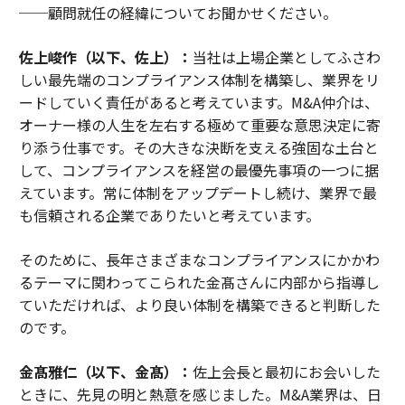
──顧問就任の経緯についてお聞かせください。
佐上峻作（以下、佐上）：
当社は上場企業としてふさわ
しい最先端のコンプライアンス体制を構築し、業界をリ
ードしていく責任があると考えています。M&A仲介は、
オーナー様の人生を左右する極めて重要な意思決定に寄
り添う仕事です。その大きな決断を支える強固な土台と
して、コンプライアンスを経営の最優先事項の一つに据
えています。常に体制をアップデートし続け、業界で最
も信頼される企業でありたいと考えています。
そのために、長年さまざまなコンプライアンスにかかわ
るテーマに関わってこられた金髙さんに内部から指導し
ていただければ、より良い体制を構築できると判断した
のです。
金髙雅仁（以下、金髙）：
佐上会長と最初にお会いした
ときに、先見の明と熱意を感じました。M&A業界は、日