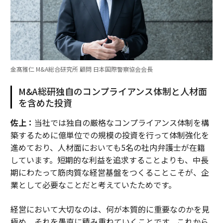
金髙雅仁 M&A総合研究所 顧問 日本国際警察協会会長
M&A総研独自のコンプライアンス体制と人材面
を含めた投資
佐上：
当社では独自の厳格なコンプライアンス体制を構
築するために億単位での規模の投資を行って体制強化を
進めており、人材面においても5名の社内弁護士が在籍
しています。短期的な利益を追求することよりも、中長
期にわたって筋肉質な経営基盤をつくることこそが、企
業として必要なことだと考えていたためです。
経営において大切なのは、何が本質的に重要なのかを見
極め、それを愚直に積み重ねていくことです。これから