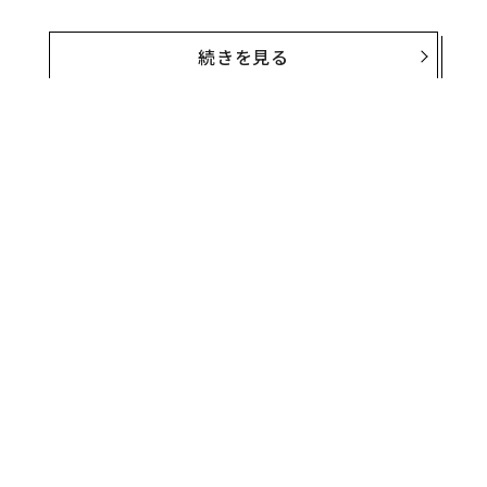
私は、インスピレーションを与えるリーダーシップに関
する基調講演を行う際、聴衆にある動画を見せている。
続きを見る
それはジョブズが1997年、少人数の社員会議を開いたと
きのものだ。
それは、1985年に解任されたジョブズが同社に戻ってか
ら2カ月後のことだった。アップルの銀行口座に残って
いた資金は90日分。先行きは暗く、同社の時価総額が米
国の上場企業で初めて1兆ドルを超えることはおろか、
会社が存続できると考えていた人はほとんどいなかっ
た。
無料のメールマガジンに登録
無料登録