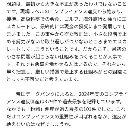
問題は、最初から大きな不正があったわけではないこと
です。現場レベルのコンプライアンス違反から始まり、
接待、高級料亭での会食、ゴルフ、海外旅行と徐々にエ
スカレートし、最終的には現金の授受にまで発展してし
まいました。この事件から得た教訓は、小さな段階で止
める努力がないと取り返しがつかないところまでエスカ
レートしてしまうということです。だからこそ、最初の
小さな問題が起こらない仕組みをつくることが大事で
す。それでも悪事を働かせる人はいるので、それをいち
早く把握し、厳しい措置で是正する仕組みがどの組織に
とっても不可欠だと考えています。
──帝国データバンクによると、2024年度のコンプライ
アンス違反倒産は379件で過去最多を記録しています。
なかでも「粉飾」倒産が過去最多の101件でした。これ
だけコンプライアンスの重要性が叫ばれるなか、違反が
絶えないのはなぜでしょうか。