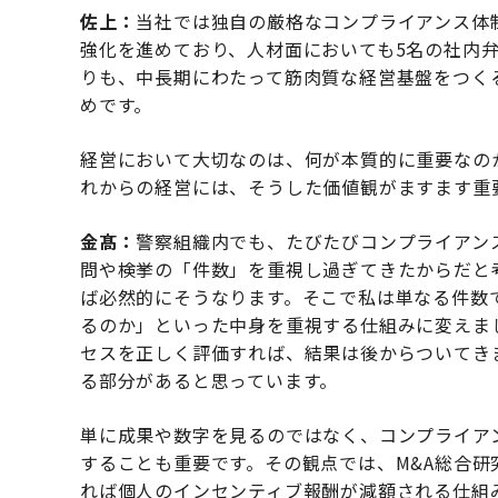
佐上：
当社では独自の厳格なコンプライアンス体
強化を進めており、人材面においても5名の社内
りも、中長期にわたって筋肉質な経営基盤をつく
めです。
経営において大切なのは、何が本質的に重要なの
れからの経営には、そうした価値観がますます重
金髙：
警察組織内でも、たびたびコンプライアン
問や検挙の「件数」を重視し過ぎてきたからだと
ば必然的にそうなります。そこで私は単なる件数
るのか」といった中身を重視する仕組みに変えま
セスを正しく評価すれば、結果は後からついてき
る部分があると思っています。
単に成果や数字を見るのではなく、コンプライア
することも重要です。その観点では、M&A総合
れば個人のインセンティブ報酬が減額される仕組