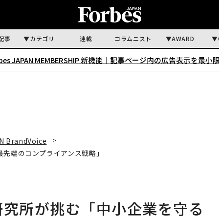
記事
カテゴリ
連載
コラムニスト
AWARD
rbes JAPAN MEMBERSHIP 新機能｜
記事ページ内の広告表示を最小
N BrandVoice
最先端のコンプライアンス戦略」
研究所が挑む「中小企業を守る