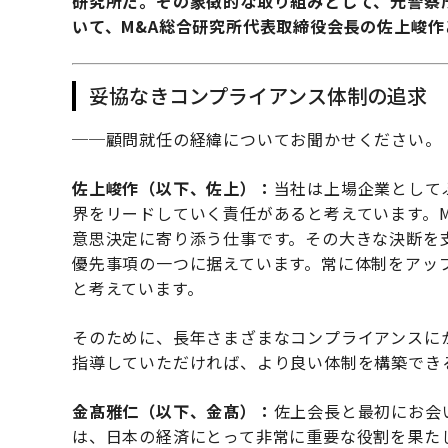
研究所だ。その象徴的な取り組みとして、元警察
いて、M&A総合研究所代表取締役会長の佐上峻
妥協なきコンプライアンス体制の追求
──顧問就任の経緯についてお聞かせください。
佐上峻作（以下、佐上）：
当社は上場企業として
界をリードしていく責任があると考えています。
意思決定に寄り添う仕事です。その大きな決断を
優先事項の一つに据えています。常に体制をアッ
と考えています。
そのために、長年さまざまなコンプライアンスに
指導していただければ、より良い体制を構築でき
金髙雅仁（以下、金髙）：
佐上会長と最初にお会
は、日本の経済にとって非常に重要な役割を果たし